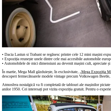
• Dacia Lastun si Trabant se regăsesc printre cele 12 mini mașini exp
• Expoziția reunește unele dintre cele mai accesibile automobile eur
• Automobilele de mici dimensiuni au devenit mașini cult, apreciate și 
În martie, Mega Mall găzduiește, în exclusivitate, „
Mega Expoziția Mi
descoperi fermecătoarele modele vintage precum Volkswagen Beetle, Fi
Atmosfera nostalgică va fi completată de tablouri ale mașinilor pictate 
anilor 1950. Cei interesați pot vizita expoziția gratuit. Pentru o experie