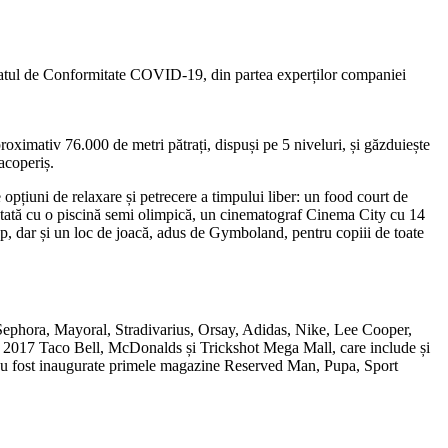
icatul de Conformitate COVID-19, din partea experților companiei
roximativ 76.000 de metri pătrați, dispuși pe 5 niveluri, și găzduiește
acoperiș.
opțiuni de relaxare și petrecere a timpului liber: un food court de
 dotată cu o piscină semi olimpică, un cinematograf Cinema City cu 14
op, dar și un loc de joacă, adus de Gymboland, pentru copiii de toate
ra, Mayoral, Stradivarius, Orsay, Adidas, Nike, Lee Cooper,
2017 Taco Bell, McDonalds și Trickshot Mega Mall, care include și
ll au fost inaugurate primele magazine Reserved Man, Pupa, Sport