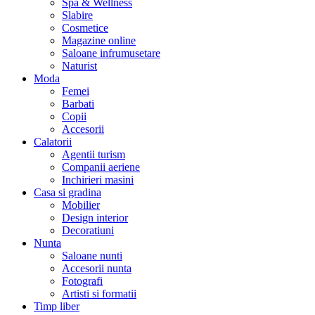
Spa & Wellness
Slabire
Cosmetice
Magazine online
Saloane infrumusetare
Naturist
Moda
Femei
Barbati
Copii
Accesorii
Calatorii
Agentii turism
Companii aeriene
Inchirieri masini
Casa si gradina
Mobilier
Design interior
Decoratiuni
Nunta
Saloane nunti
Accesorii nunta
Fotografi
Artisti si formatii
Timp liber