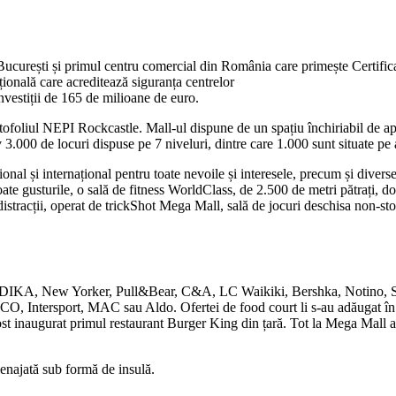
București și primul centru comercial din România care primește Certif
ională care acreditează siguranța centrelor
vestiții de 165 de milioane de euro.
rtofoliul NEPI Rockcastle. Mall-ul dispune de un spațiu închiriabil de ap
3.000 de locuri dispuse pe 7 niveluri, dintre care 1.000 sunt situate pe 
 și internațional pentru toate nevoile și interesele, precum și diverse 
toate gusturile, o sală de fitness WorldClass, de 2.500 de metri pătrați,
istracții, operat de trickShot Mega Mall, sală de jocuri deschisa non-st
A, New Yorker, Pull&Bear, C&A, LC Waikiki, Bershka, Notino, Sepho
 Intersport, MAC sau Aldo. Ofertei de food court li s-au adăugat în 
a fost inaugurat primul restaurant Burger King din țară. Tot la Mega Ma
enajată sub formă de insulă.