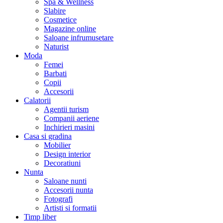
Spa & Wellness
Slabire
Cosmetice
Magazine online
Saloane infrumusetare
Naturist
Moda
Femei
Barbati
Copii
Accesorii
Calatorii
Agentii turism
Companii aeriene
Inchirieri masini
Casa si gradina
Mobilier
Design interior
Decoratiuni
Nunta
Saloane nunti
Accesorii nunta
Fotografi
Artisti si formatii
Timp liber