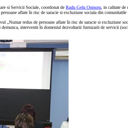
 si Servicii Sociale, coordonat de
Radu Gelu Onisoru
, in calitate d
persoane aflate în risc de saracie si excluziune sociala din comunitatil
ivul „Numar redus de persoane aflate în risc de saracie si excluziune so
 demunca, interventii în domeniul dezvoltarii/ furnizarii de servicii (so