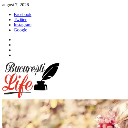
Sari
august 7, 2026
la
Facebook
conținut
Twitter
Instagram
Google
Facebook
Twitter
Instagram
Google