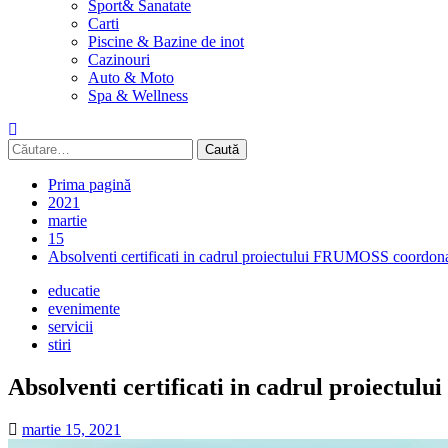
Sport& Sanatate
Carti
Piscine & Bazine de inot
Cazinouri
Auto & Moto
Spa & Wellness
Caută
după:
Prima pagină
2021
martie
15
Absolventi certificati in cadrul proiectului FRUMOSS coordon
educatie
evenimente
servicii
stiri
Absolventi certificati in cadrul proiect
martie 15, 2021