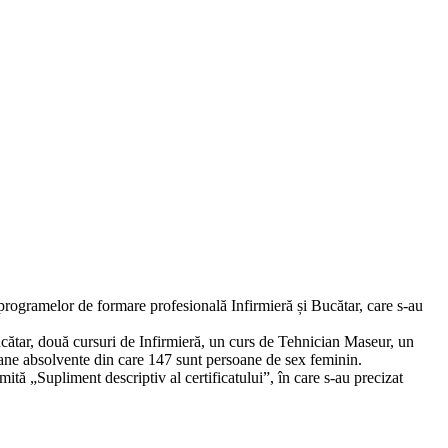
i programelor de formare profesională Infirmieră și Bucătar, care s-au
ucătar, două cursuri de Infirmieră, un curs de Tehnician Maseur, un
ne absolvente din care 147 sunt persoane de sex feminin.
umită „Supliment descriptiv al certificatului”, în care s-au precizat