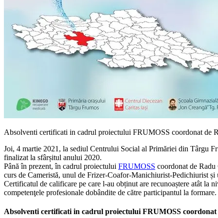
Absolventi certificati in cadrul proiectului FRUMOSS coordonat de 
Joi, 4 martie 2021, la sediul Centrului Social al Primăriei din Târgu F
finalizat la sfârșitul anului 2020.
Până în prezent, în cadrul proiectului
FRUMOSS
coordonat de Radu On
curs de Cameristă, unul de Frizer-Coafor-Manichiurist-Pedichiurist 
Certificatul de calificare pe care l-au obținut are recunoaștere atât la n
competenţele profesionale dobândite de către participantul la formare.
Absolventi certificati in cadrul proiectului FRUMOSS coordona