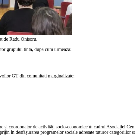
at de Radu Onisoru.
ator grupului tinta, dupa cum urmeaza:
evoilor GT din comunitati marginalizate;
e și coordonator de activități socio-economice în cadrul Asociației Cent
rijin în desfășurarea programelor sociale adresate tuturor categoriilor s