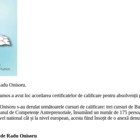
Radu Onisoru.
rumos a avut loc acordarea certificatelor de calificare pentru absolvenți
isoru s-au derulat următoarele cursuri de calificare: trei cursuri de B
și unul de Competențe Antreprenoriale, însumând un număr de 175 persoa
ivel national cât și la nivel european, acesta fiind însoțit de o anexă den
t de Radu Onisoru