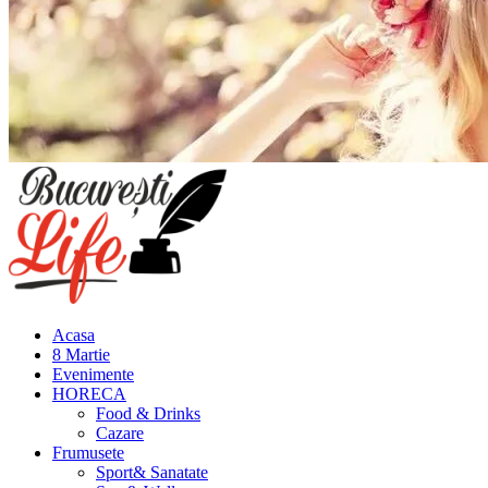
Meniu
principal
Acasa
8 Martie
Evenimente
HORECA
Food & Drinks
Cazare
Frumusete
Sport& Sanatate