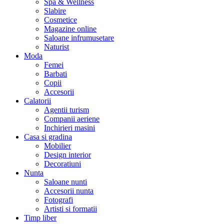
Spa & Wellness
Slabire
Cosmetice
Magazine online
Saloane infrumusetare
Naturist
Moda
Femei
Barbati
Copii
Accesorii
Calatorii
Agentii turism
Companii aeriene
Inchirieri masini
Casa si gradina
Mobilier
Design interior
Decoratiuni
Nunta
Saloane nunti
Accesorii nunta
Fotografi
Artisti si formatii
Timp liber