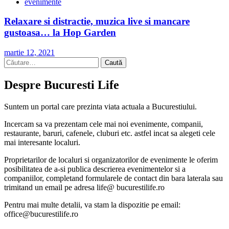
evenimente
Relaxare si distractie, muzica live si mancare
gustoasa… la Hop Garden
martie 12, 2021
Caută
după:
Despre Bucuresti Life
Suntem un portal care prezinta viata actuala a Bucurestiului.
Incercam sa va prezentam cele mai noi evenimente, companii,
restaurante, baruri, cafenele, cluburi etc. astfel incat sa alegeti cele
mai interesante localuri.
Proprietarilor de localuri si organizatorilor de evenimente le oferim
posibilitatea de a-si publica descrierea evenimentelor si a
companiilor, completand formularele de contact din bara laterala sau
trimitand un email pe adresa life@ bucurestilife.ro
Pentru mai multe detalii, va stam la dispozitie pe email:
office@bucurestilife.ro