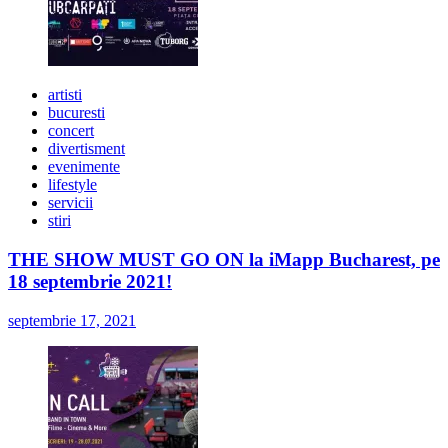
artisti
bucuresti
concert
divertisment
evenimente
lifestyle
servicii
stiri
THE SHOW MUST GO ON la iMapp Bucharest, pe
18 septembrie 2021!
septembrie 17, 2021