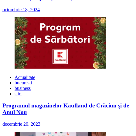
octombrie 18, 2024
Actualitate
bucuresti
business
stiri
Programul magazinelor Kaufland de Crăciun și de
Anul Nou
decembrie 20, 2023