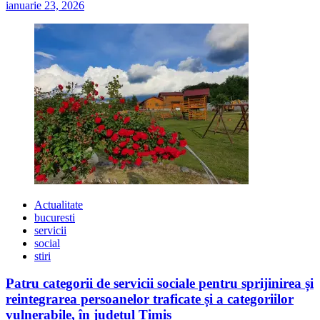
ianuarie 23, 2026
Actualitate
bucuresti
servicii
social
stiri
Patru categorii de servicii sociale pentru sprijinirea și
reintegrarea persoanelor traficate și a categoriilor
vulnerabile, în județul Timiș