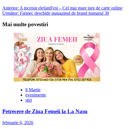
Post
Anterior:
A inceput elefantFest – Cel mai mare targ de carte online
Următor:
Farmec deschide magazinul de brand numarul 30
navigation
Mai multe povestiri
8 Martie
evenimente
stiri
Petrecere de Ziua Femeii la La Nasu
februarie 6, 2026