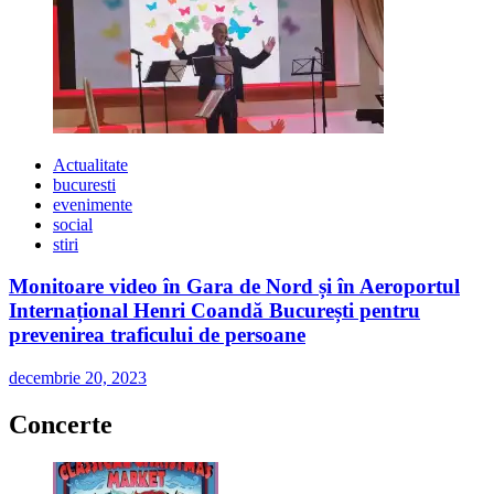
Actualitate
bucuresti
evenimente
social
stiri
Monitoare video în Gara de Nord și în Aeroportul
Internațional Henri Coandă București pentru
prevenirea traficului de persoane
decembrie 20, 2023
Concerte