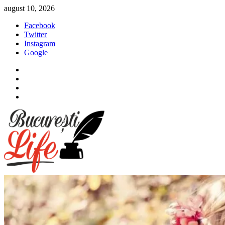
Sari
august 10, 2026
la
Facebook
conținut
Twitter
Instagram
Google
Facebook
Twitter
Instagram
Google