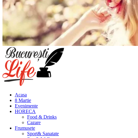
Meniu
principal
Acasa
8 Martie
Evenimente
HORECA
Food & Drinks
Cazare
Frumusete
Sport& Sanatate