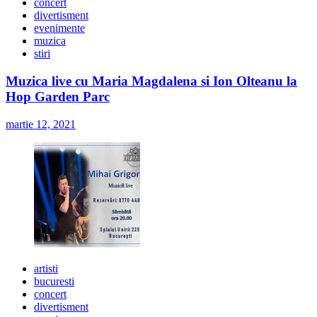
concert
divertisment
evenimente
muzica
stiri
Muzica live cu Maria Magdalena si Ion Olteanu la
Hop Garden Parc
martie 12, 2021
artisti
bucuresti
concert
divertisment