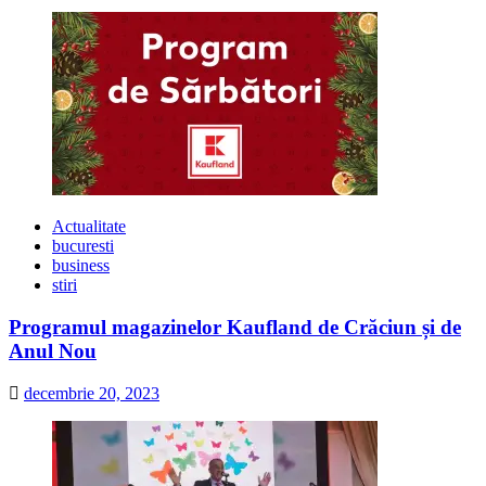
Actualitate
bucuresti
business
stiri
Programul magazinelor Kaufland de Crăciun și de
Anul Nou
decembrie 20, 2023