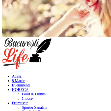
Meniu
principal
Acasa
8 Martie
Evenimente
HORECA
Food & Drinks
Cazare
Frumusete
Sport& Sanatate