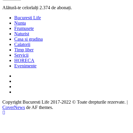
Alătură-te celorlalți 2.374 de abonați.
Bucuresti Life
Nunta
Frumusete
Naturist
Casa si gradina
Calatorii
Timp liber
Servicii
HORECA
Evenimente
Facebook
Twitter
Instagram
Google
Copyright Bucuresti Life 2017-2022 © Toate drepturile rezervate.
|
CoverNews
de AF themes.