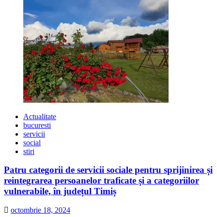
Actualitate
bucuresti
servicii
social
stiri
Patru categorii de servicii sociale pentru sprijinirea și
reintegrarea persoanelor traficate și a categoriilor
vulnerabile, în județul Timiș
octombrie 18, 2024