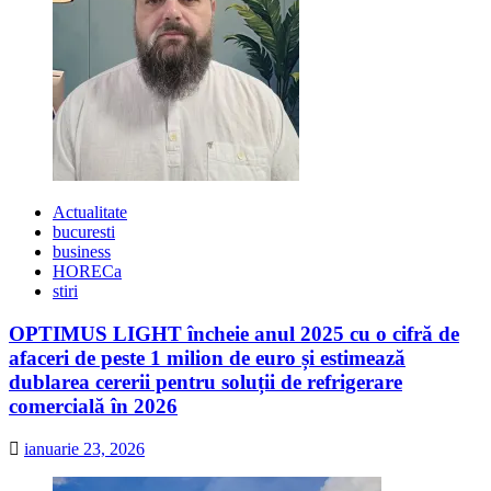
Actualitate
bucuresti
business
HORECa
stiri
OPTIMUS LIGHT încheie anul 2025 cu o cifră de
afaceri de peste 1 milion de euro și estimează
dublarea cererii pentru soluții de refrigerare
comercială în 2026
ianuarie 23, 2026