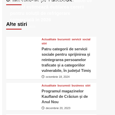
o cifră de afaceri de peste 1 milion de
euro și estimează dublarea cererii
pentru soluții de refrigerare
comercială în 2026
Alte stiri
ianuarie 23, 2026
Actualitate
bucuresti
servicii
social
stiri
Patru categorii de servicii
sociale pentru sprijinirea și
reintegrarea persoanelor
traficate și a categoriilor
vulnerabile, în județul Timiș
octombrie 18, 2024
Actualitate
bucuresti
business
stiri
Programul magazinelor
Kaufland de Crăciun și de
Anul Nou
decembrie 20, 2023