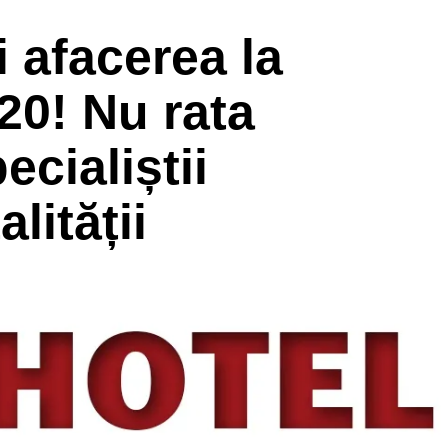
 afacerea la
0! Nu rata
ecialiștii
lității