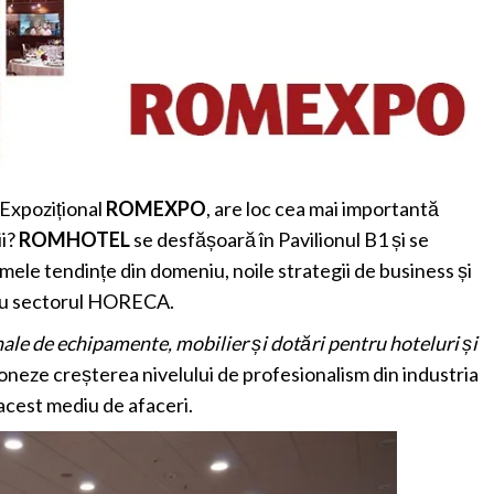
l Expozițional
ROMEXPO
, are loc cea mai importantă
ii?
ROMHOTEL
se desfășoară în Pavilionul B1 și se
imele tendințe din domeniu, noile strategii de business și
ntru sectorul HORECA.
nale de echipamente, mobilier și dotări pentru hoteluri și
oneze creșterea nivelului de profesionalism din industria
n acest mediu de afaceri.