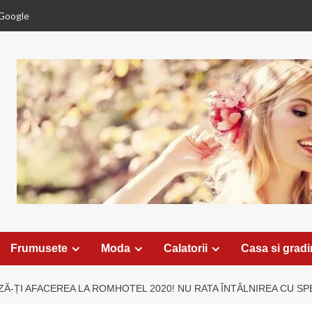
Google
Frumusete
Moda
Calatorii
Casa si grad
Ă-ȚI AFACEREA LA ROMHOTEL 2020! NU RATA ÎNTÂLNIREA CU SPEC