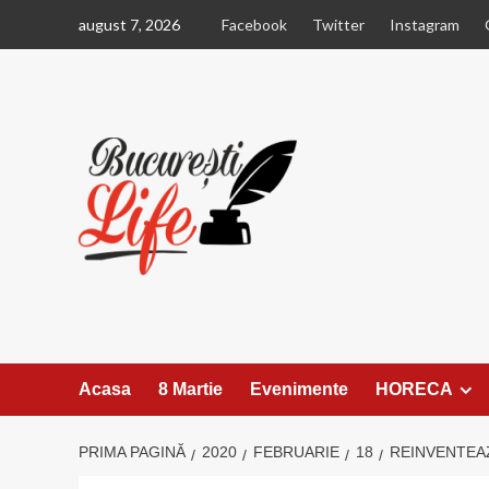
Sari
august 7, 2026
Facebook
Twitter
Instagram
la
conținut
Acasa
8 Martie
Evenimente
HORECA
PRIMA PAGINĂ
2020
FEBRUARIE
18
REINVENTEAZ