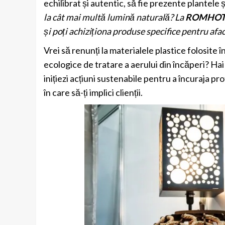
echilibrat și autentic, să fie prezente plantele ș
la cât mai multă lumină naturală? La
ROMHOTE
și poți achiziționa produse specifice pentru afac
Vrei să renunți la materialele plastice folosite î
ecologice de tratare a aerului din încăperi? Hai
inițiezi acțiuni sustenabile pentru a încuraja pr
în care să-ți implici clienții.