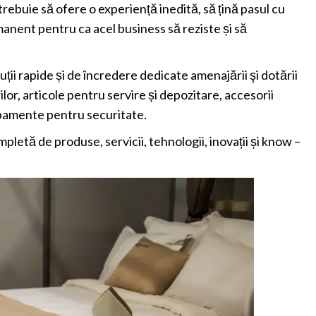
 trebuie să ofere o experiență inedită, să țină pasul cu
manent pentru ca acel business să reziste și să
uții rapide și de încredere dedicate amenajării şi dotării
ilor, articole pentru servire și depozitare, accesorii
ipamente pentru securitate.
letă de produse, servicii, tehnologii, inovații și know –