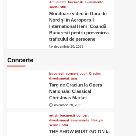
Actualitate
bucuresti
evenimente
social
stiri
Monitoare video în Gara de
Nord și în Aeroportul
Internațional Henri Coandă
București pentru prevenirea
traficului de persoane
decembrie 20, 2023
Concerte
bucuresti
concert
copii
Craciun
divertisment
targ
Targ de Craciun la Opera
Nationala: Classical
Christmas Market
noiembrie 28, 2021
artisti
bucuresti
concert
divertisment
evenimente
lifestyle
servicii
stiri
THE SHOW MUST GO ON la