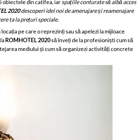
i obiectele din catifea, iar
spațiile conturate să aibă acces
L 2020
descoperi idei noi de amenajare și reamenajare
ere ta la prețuri speciale.
n locația pe care o reprezinți sau să apelezi la mijloace
 la
ROMHOTEL 2020
să înveți de la profesioniști cum să
otejarea mediului și cum să organizezi activități concrete