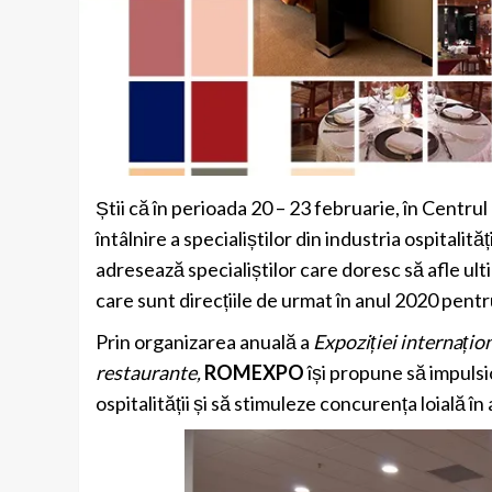
Știi că în perioada 20 – 23 februarie, în Centru
întâlnire a specialiștilor din industria ospitalităț
adresează specialiștilor care doresc să afle ult
care sunt direcțiile de urmat în anul 2020 pe
Prin organizarea anuală a
Expoziției internațio
restaurante,
ROMEXPO
își propune să impulsi
ospitalității și să stimuleze concurența loială î