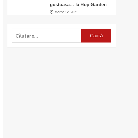
gustoasa… la Hop Garden
martie 12, 2021
Caută
după: