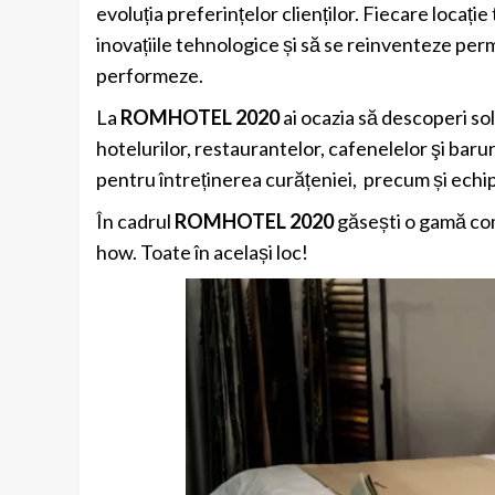
evoluția preferințelor clienților. Fiecare locație
inovațiile tehnologice și să se reinventeze per
performeze.
La
ROMHOTEL 2020
ai ocazia să descoperi sol
hotelurilor, restaurantelor, cafenelelor şi barur
pentru întreținerea curățeniei, precum și ech
În cadrul
ROMHOTEL 2020
găsești o gamă comp
how. Toate în același loc!