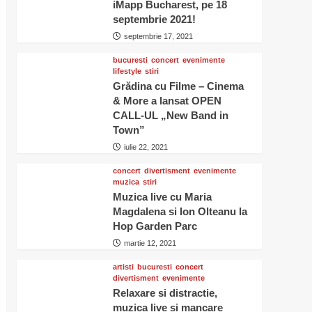
iMapp Bucharest, pe 18
septembrie 2021!
septembrie 17, 2021
bucuresti
concert
evenimente
lifestyle
stiri
Grădina cu Filme – Cinema
& More a lansat OPEN
CALL-UL „New Band in
Town”
iulie 22, 2021
concert
divertisment
evenimente
muzica
stiri
Muzica live cu Maria
Magdalena si Ion Olteanu la
Hop Garden Parc
martie 12, 2021
artisti
bucuresti
concert
divertisment
evenimente
Relaxare si distractie,
muzica live si mancare