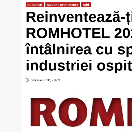
bucuresti
saloane evenimente
stiri
Reinventează-ți
ROMHOTEL 202
întâlnirea cu sp
industriei ospita
februarie 18, 2020