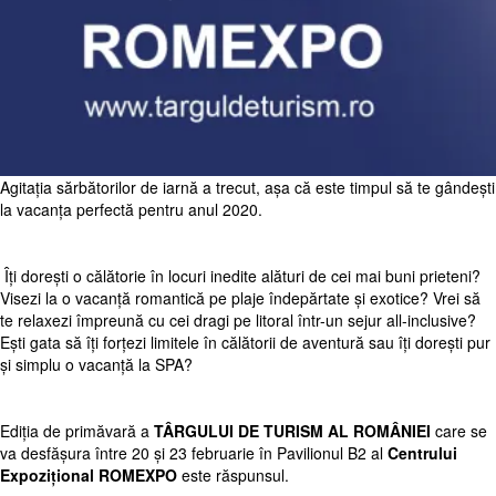
Agitația sărbătorilor de iarnă a trecut, așa că este timpul să te gândești
la vacanța perfectă pentru anul 2020.
Îți dorești o călătorie în locuri inedite alături de cei mai buni prieteni?
Visezi la o vacanță romantică pe plaje îndepărtate și exotice? Vrei să
te relaxezi împreună cu cei dragi pe litoral într-un sejur all-inclusive?
Ești gata să îți forțezi limitele în călătorii de aventură sau îți dorești pur
și simplu o vacanță la SPA?
Ediția de primăvară a
TÂRGULUI DE TURISM AL ROMÂNIEI
care se
va desfășura între 20 și 23 februarie în Pavilionul B2 al
Centrului
Expozițional ROMEXPO
este răspunsul.