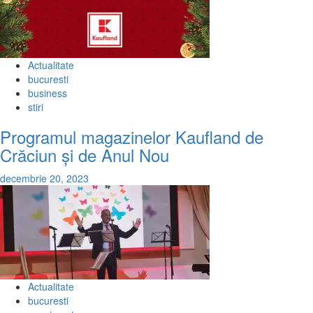
Actualitate
bucuresti
business
stiri
Programul magazinelor Kaufland de
Crăciun și de Anul Nou
decembrie 20, 2023
Actualitate
bucuresti