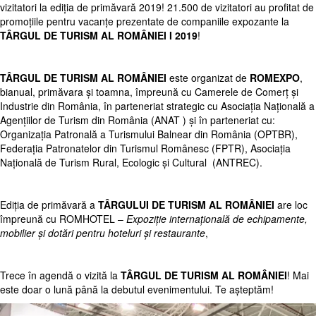
vizitatori la ediția de primăvară 2019! 21.500 de vizitatori au profitat de
promoțiile pentru vacanțe prezentate de companiile expozante la
TÂRGUL DE TURISM AL ROMÂNIEI I 2019
!
TÂRGUL DE TURISM AL ROMÂNIEI
este organizat de
ROMEXPO
,
bianual, primăvara şi toamna, împreună cu Camerele de Comerţ şi
Industrie din România, în parteneriat strategic cu Asociaţia Naţională a
Agenţiilor de Turism din România (ANAT ) şi în parteneriat cu:
Organizaţia Patronală a Turismului Balnear din România (OPTBR),
Federaţia Patronatelor din Turismul Românesc (FPTR), Asociaţia
Naţională de Turism Rural, Ecologic şi Cultural (ANTREC).
Ediția de primăvară a
TÂRGULUI DE TURISM AL ROMÂNIEI
are loc
împreună cu ROMHOTEL –
Expoziție internațională de echipamente,
mobilier și dotări pentru hoteluri și restaurante
,
Trece în agendă o vizită la
TÂRGUL DE TURISM AL ROMÂNIEI
! Mai
este doar o lună până la debutul evenimentului. Te așteptăm!