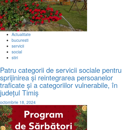
Actualitate
bucuresti
servicii
social
stiri
Patru categorii de servicii sociale pentru
sprijinirea și reintegrarea persoanelor
traficate și a categoriilor vulnerabile, în
județul Timiș
octombrie 18, 2024