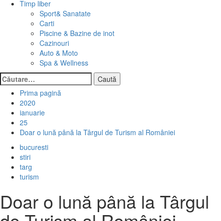
Timp liber
Sport& Sanatate
Carti
Piscine & Bazine de inot
Cazinouri
Auto & Moto
Spa & Wellness
Caută
după:
Prima pagină
2020
ianuarie
25
Doar o lună până la Târgul de Turism al României
bucuresti
stiri
targ
turism
Doar o lună până la Târgul
de Turism al României