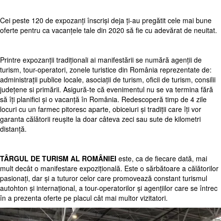
Cei peste 120 de expozanți înscriși deja ți-au pregătit cele mai bune
oferte pentru ca vacanțele tale din 2020 să fie cu adevărat de neuitat.
Printre expozanții tradiționali ai manifestării se numără agenții de
turism, tour-operatori, zonele turistice din România reprezentate de:
administrații publice locale, asociații de turism, oficii de turism, consilii
județene si primării. Asigură-te că evenimentul nu se va termina fără
să îți planifici și o vacanță în România. Redescoperă timp de 4 zile
locuri cu un farmec pitoresc aparte, obiceiuri și tradiții care îți vor
garanta călătorii reușite la doar câteva zeci sau sute de kilometri
distanță.
TÂRGUL DE TURISM AL ROMÂNIEI
este, ca de fiecare dată, mai
mult decât o manifestare expozițională. Este o sărbătoare a călătorilor
pasionați, dar și a tuturor celor care promovează constant turismul
autohton și internațional, a tour-operatorilor și agențiilor care se întrec
în a prezenta oferte pe placul cât mai multor vizitatori.