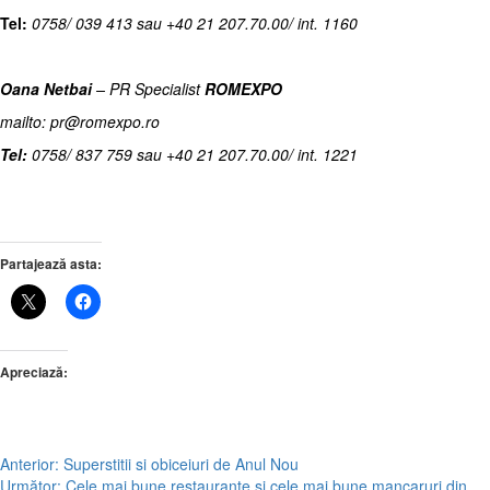
Tel:
0758/ 039 413 sau +40 21 207.70.00/ int. 1160
Oana Netbai
– PR Specialist
ROMEXPO
mailto: pr@romexpo.ro
Tel:
0758/ 837 759 sau +40 21 207.70.00/ int. 1221
Partajează asta:
Apreciază:
Post
Anterior:
Superstitii si obiceiuri de Anul Nou
Următor:
Cele mai bune restaurante si cele mai bune mancaruri din