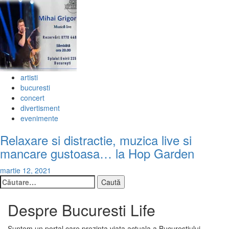
artisti
bucuresti
concert
divertisment
evenimente
Relaxare si distractie, muzica live si
mancare gustoasa… la Hop Garden
martie 12, 2021
Caută
după:
Despre Bucuresti Life
Suntem un portal care prezinta viata actuala a Bucurestiului.