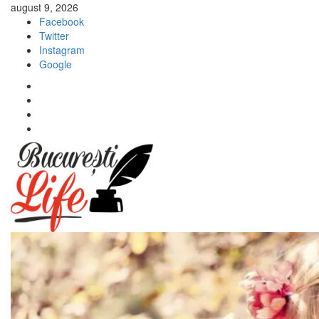
Sari
august 9, 2026
la
Facebook
conținut
Twitter
Instagram
Google
Facebook
Twitter
Instagram
Google