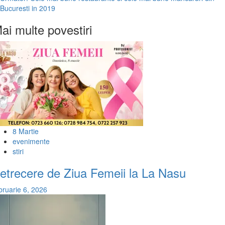
navigation
Bucuresti in 2019
ai multe povestiri
8 Martie
evenimente
stiri
etrecere de Ziua Femeii la La Nasu
bruarie 6, 2026