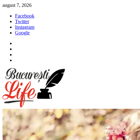
Sari
august 7, 2026
la
Facebook
conținut
Twitter
Instagram
Google
Facebook
Twitter
Instagram
Google