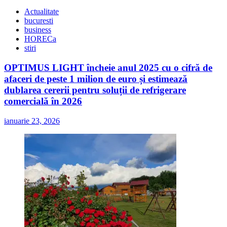
Actualitate
bucuresti
business
HORECa
stiri
OPTIMUS LIGHT încheie anul 2025 cu o cifră de
afaceri de peste 1 milion de euro și estimează
dublarea cererii pentru soluții de refrigerare
comercială în 2026
ianuarie 23, 2026