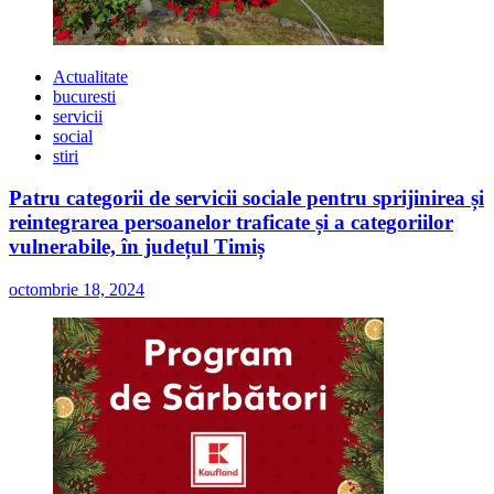
Actualitate
bucuresti
servicii
social
stiri
Patru categorii de servicii sociale pentru sprijinirea și
reintegrarea persoanelor traficate și a categoriilor
vulnerabile, în județul Timiș
octombrie 18, 2024