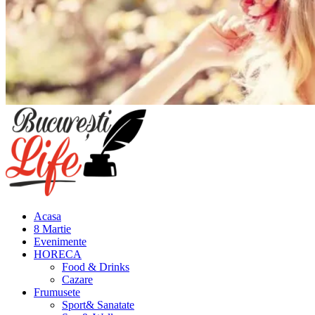
Meniu
principal
Acasa
8 Martie
Evenimente
HORECA
Food & Drinks
Cazare
Frumusete
Sport& Sanatate