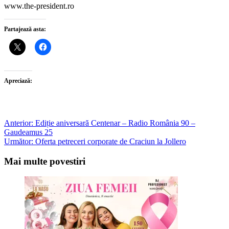
www.the-president.ro
Partajează asta:
Apreciază:
Post
Anterior:
Ediție aniversară Centenar – Radio România 90 –
Gaudeamus 25
navigation
Următor:
Oferta petreceri corporate de Craciun la Jollero
Mai multe povestiri