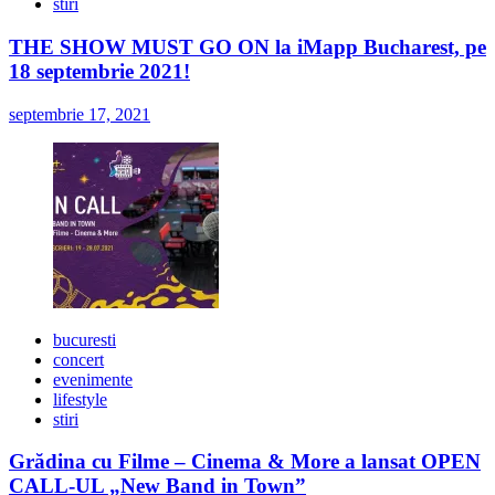
stiri
THE SHOW MUST GO ON la iMapp Bucharest, pe
18 septembrie 2021!
septembrie 17, 2021
bucuresti
concert
evenimente
lifestyle
stiri
Grădina cu Filme – Cinema & More a lansat OPEN
CALL-UL „New Band in Town”