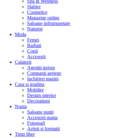
Spa & Wellness
Slabire
Cosmetice
Magazine online
Saloane infrumusetare
Naturist
Moda
Femei
Barbati
Copii
Accesorii
Calatorii
Agentii turism
Companii aeriene
Inchirieri masini
Casa si gradina
Mobilier
Design interior
Decoratiuni
Nunta
Saloane nunti
Accesorii nunta
Fotografi
Artisti si formatii
Timp liber