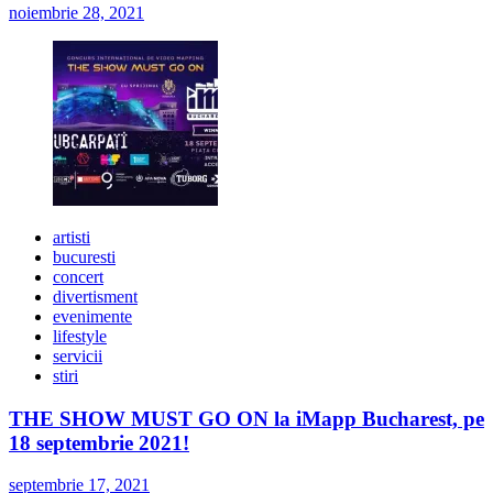
noiembrie 28, 2021
artisti
bucuresti
concert
divertisment
evenimente
lifestyle
servicii
stiri
THE SHOW MUST GO ON la iMapp Bucharest, pe
18 septembrie 2021!
septembrie 17, 2021