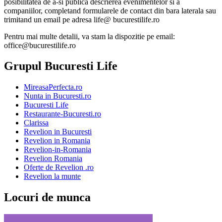
posibilitatea de a-si publica descrierea evenimentelor si a
companiilor, completand formularele de contact din bara laterala sau
trimitand un email pe adresa life@ bucurestilife.ro
Pentru mai multe detalii, va stam la dispozitie pe email:
office@bucurestilife.ro
Grupul Bucuresti Life
MireasaPerfecta.ro
Nunta in Bucuresti.ro
Bucuresti Life
Restaurante-Bucuresti.ro
Clarissa
Revelion in Bucuresti
Revelion in Romania
Revelion-in-Romania
Revelion Romania
Oferte de Revelion .ro
Revelion la munte
Locuri de munca