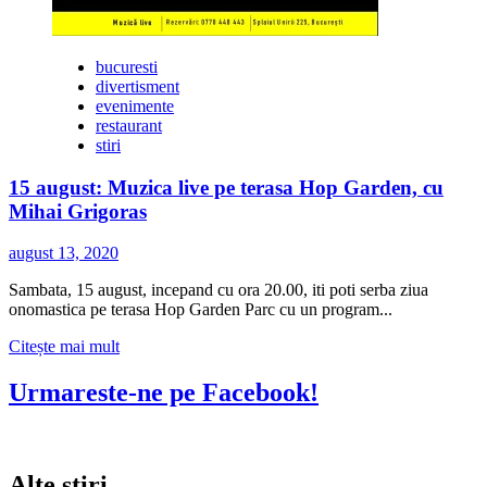
bucuresti
divertisment
evenimente
restaurant
stiri
15 august: Muzica live pe terasa Hop Garden, cu
Mihai Grigoras
august 13, 2020
Sambata, 15 august, incepand cu ora 20.00, iti poti serba ziua
onomastica pe terasa Hop Garden Parc cu un program...
Citește
Citește mai mult
mai
multe
Urmareste-ne pe Facebook!
despre
15
august:
Muzica
Alte stiri
live