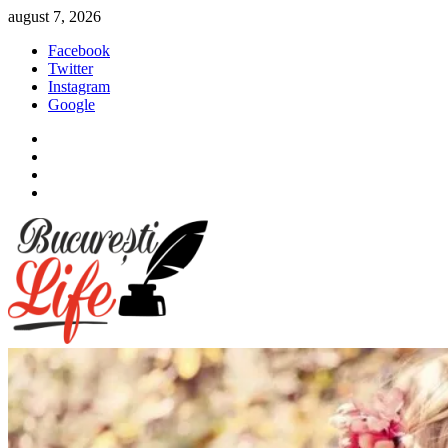
Sari
august 7, 2026
la
Facebook
conținut
Twitter
Instagram
Google
Facebook
Twitter
Instagram
Google