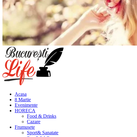
Meniu
principal
Acasa
8 Martie
Evenimente
HORECA
Food & Drinks
Cazare
Frumusete
Sport& Sanatate