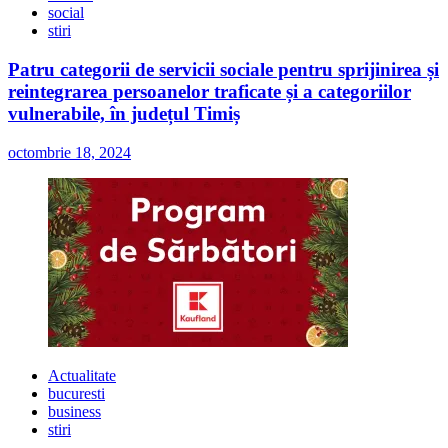
social
stiri
Patru categorii de servicii sociale pentru sprijinirea și
reintegrarea persoanelor traficate și a categoriilor
vulnerabile, în județul Timiș
octombrie 18, 2024
Actualitate
bucuresti
business
stiri