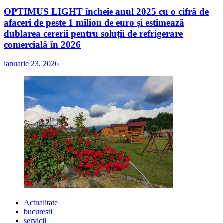
OPTIMUS LIGHT încheie anul 2025 cu o cifră de
afaceri de peste 1 milion de euro și estimează
dublarea cererii pentru soluții de refrigerare
comercială în 2026
ianuarie 23, 2026
Actualitate
bucuresti
servicii