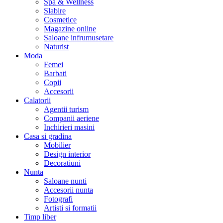
Spa & Wellness
Slabire
Cosmetice
Magazine online
Saloane infrumusetare
Naturist
Moda
Femei
Barbati
Copii
Accesorii
Calatorii
Agentii turism
Companii aeriene
Inchirieri masini
Casa si gradina
Mobilier
Design interior
Decoratiuni
Nunta
Saloane nunti
Accesorii nunta
Fotografi
Artisti si formatii
Timp liber