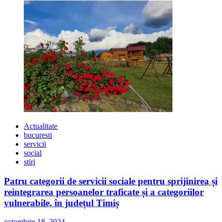
Actualitate
bucuresti
servicii
social
stiri
Patru categorii de servicii sociale pentru sprijinirea și
reintegrarea persoanelor traficate și a categoriilor
vulnerabile, în județul Timiș
octombrie 18, 2024