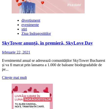
divertisment
evenimente
stiri
Ziua Indragostitilor
SkyTower anunță, în premieră, SkyLove Day
februarie 22, 2021
Evenimentul anual se adresează comunităților SkyTower Bucharest
și va fi marcat prin lansarea a 1.000 de baloane biodegradabile de
pe...
Citește
Citește mai mult
mai
multe
despre
SkyTower
anunță,
în
premieră,