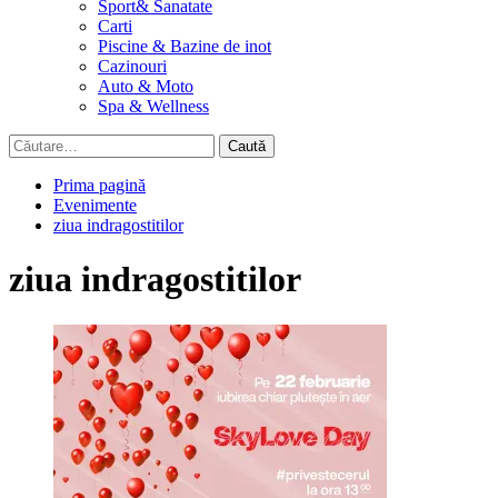
Sport& Sanatate
Carti
Piscine & Bazine de inot
Cazinouri
Auto & Moto
Spa & Wellness
Caută
după:
Prima pagină
Evenimente
ziua indragostitilor
ziua indragostitilor