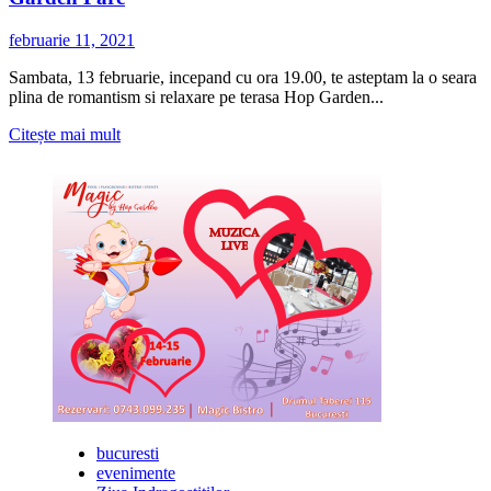
februarie 11, 2021
Sambata, 13 februarie, incepand cu ora 19.00, te asteptam la o seara
plina de romantism si relaxare pe terasa Hop Garden...
Citește
Citește mai mult
mai
multe
despre
Romantic
live
music
cu
Maria
Magdalena
la
Hop
Garden
Parc
bucuresti
evenimente