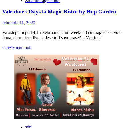
Ziua Indragostitilor
Valentine’s Days la Magic Bistro by Hop Garden
februarie 11, 2020
Va asteptam pe 14-15 Februarie la un weekend cu dragoste si voie
buna, cu muzica live si deserturi savuroase?... Magic...
Citește
Citește mai mult
mai
multe
despre
Valentine’s
Days
la
Magic
Bistro
by
Hop
Garden
stiri