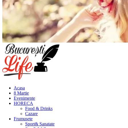
Meniu
principal
Acasa
8 Martie
Evenimente
HORECA
Food & Drinks
Cazare
Frumusete
Sport& Sanatate