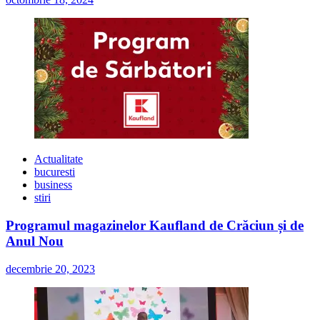
Actualitate
bucuresti
business
stiri
Programul magazinelor Kaufland de Crăciun și de
Anul Nou
decembrie 20, 2023