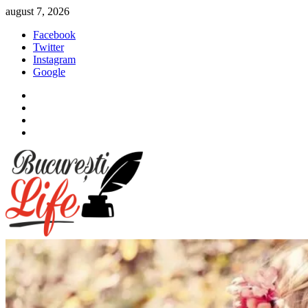
Sari
august 7, 2026
la
Facebook
conținut
Twitter
Instagram
Google
Facebook
Twitter
Instagram
Google