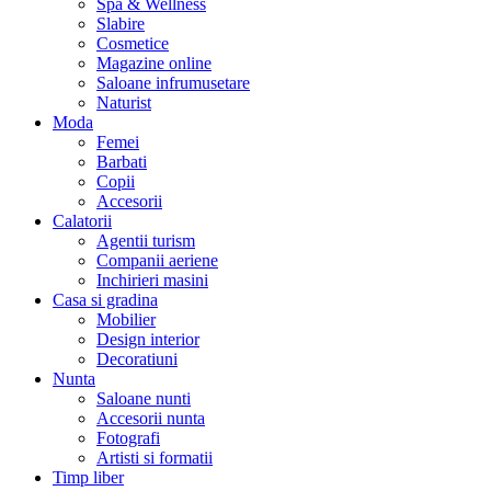
Spa & Wellness
Slabire
Cosmetice
Magazine online
Saloane infrumusetare
Naturist
Moda
Femei
Barbati
Copii
Accesorii
Calatorii
Agentii turism
Companii aeriene
Inchirieri masini
Casa si gradina
Mobilier
Design interior
Decoratiuni
Nunta
Saloane nunti
Accesorii nunta
Fotografi
Artisti si formatii
Timp liber