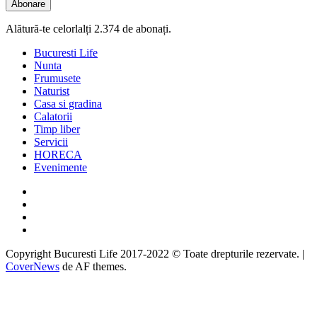
Abonare
Alătură-te celorlalți 2.374 de abonați.
Bucuresti Life
Nunta
Frumusete
Naturist
Casa si gradina
Calatorii
Timp liber
Servicii
HORECA
Evenimente
Facebook
Twitter
Instagram
Google
Copyright Bucuresti Life 2017-2022 © Toate drepturile rezervate.
|
CoverNews
de AF themes.