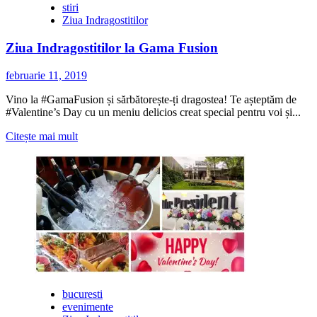
stiri
Ziua Indragostitilor
Ziua Indragostitilor la Gama Fusion
februarie 11, 2019
Vino la #GamaFusion și sărbătorește-ți dragostea! Te așteptăm de
#Valentine’s Day cu un meniu delicios creat special pentru voi și...
Citește
Citește mai mult
mai
multe
despre
Ziua
Indragostitilor
la
Gama
Fusion
bucuresti
evenimente