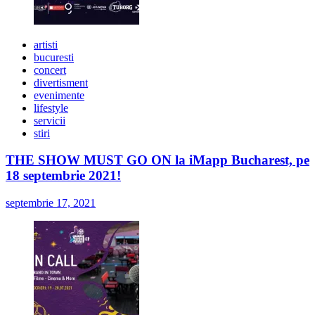
artisti
bucuresti
concert
divertisment
evenimente
lifestyle
servicii
stiri
THE SHOW MUST GO ON la iMapp Bucharest, pe
18 septembrie 2021!
septembrie 17, 2021