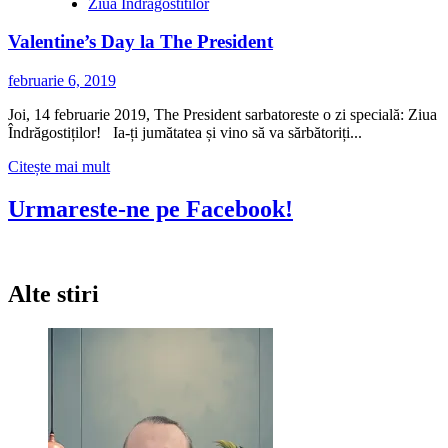
Ziua Indragostitilor
Valentine’s Day la The President
februarie 6, 2019
Joi, 14 februarie 2019, The President sarbatoreste o zi specială: Ziua
Îndrăgostiților! Ia-ți jumătatea și vino să va sărbătoriți...
Citește
Citește mai mult
mai
multe
Urmareste-ne pe Facebook!
despre
Valentine’s
Day
la
Alte stiri
The
President