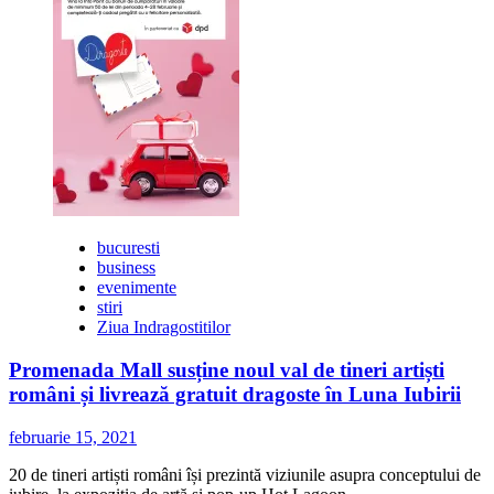
SkyLove
Day
bucuresti
business
evenimente
stiri
Ziua Indragostitilor
Promenada Mall susține noul val de tineri artiști
români și livrează gratuit dragoste în Luna Iubirii
februarie 15, 2021
20 de tineri artiști români își prezintă viziunile asupra conceptului de