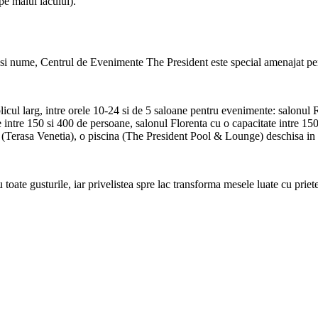
pe malul lacului).
lasi nume, Centrul de Evenimente The President este special amenajat pe
l larg, intre orele 10-24 si de 5 saloane pentru evenimente: salonul R
 intre 150 si 400 de persoane, salonul Florenta cu o capacitate intre 15
ri (Terasa Venetia), o piscina (The President Pool & Lounge) deschisa i
 toate gusturile, iar privelistea spre lac transforma mesele luate cu priete