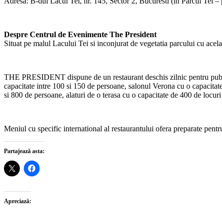
Adresa: B-dul Lacul Tei, nr. 145, Sector 2, Bucuresti (in Parcul Tei – 
Despre Centrul de Evenimente The President
Situat pe malul Lacului Tei si inconjurat de vegetatia parcului cu ace
THE PRESIDENT dispune de un restaurant deschis zilnic pentru publicu
capacitate intre 100 si 150 de persoane, salonul Verona cu o capacitate
si 800 de persoane, alaturi de o terasa cu o capacitate de 400 de locu
Meniul cu specific international al restaurantului ofera preparate pentru
Partajează asta:
Apreciază: