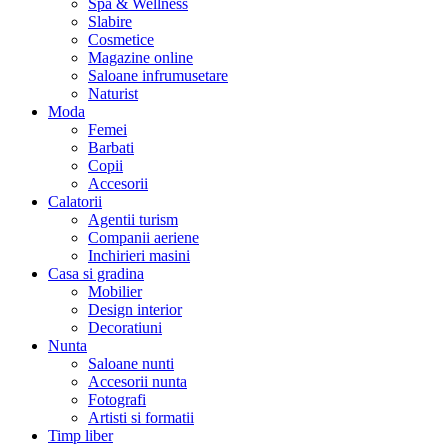
Spa & Wellness
Slabire
Cosmetice
Magazine online
Saloane infrumusetare
Naturist
Moda
Femei
Barbati
Copii
Accesorii
Calatorii
Agentii turism
Companii aeriene
Inchirieri masini
Casa si gradina
Mobilier
Design interior
Decoratiuni
Nunta
Saloane nunti
Accesorii nunta
Fotografi
Artisti si formatii
Timp liber