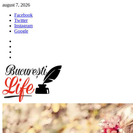
Sari
august 7, 2026
la
Facebook
conținut
Twitter
Instagram
Google
Facebook
Twitter
Instagram
Google