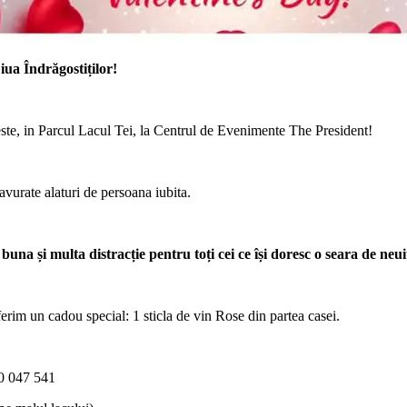
iua Îndrăgostiților!
oveste, in Parcul Lacul Tei, la Centrul de Evenimente The President!
vurate alaturi de persoana iubita.
a și multa distracție pentru toți cei ce își doresc o seara de neui
erim un cadou special: 1 sticla de vin Rose din partea casei.
20 047 541