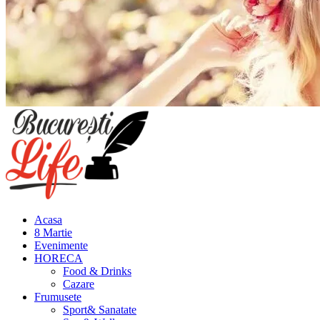
Meniu
principal
Acasa
8 Martie
Evenimente
HORECA
Food & Drinks
Cazare
Frumusete
Sport& Sanatate