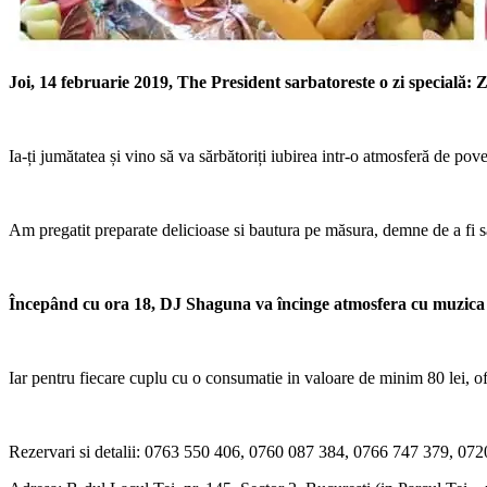
Joi, 14 februarie 2019, The President sarbatoreste o zi specială: Z
Ia-ți jumătatea și vino să va sărbătoriți iubirea intr-o atmosferă de p
Am pregatit preparate delicioase si bautura pe măsura, demne de a fi sa
Începând cu ora 18, DJ Shaguna va încinge atmosfera cu muzica bun
Iar pentru fiecare cuplu cu o consumatie in valoare de minim 80 lei, of
Rezervari si detalii: 0763 550 406, 0760 087 384, 0766 747 379, 07