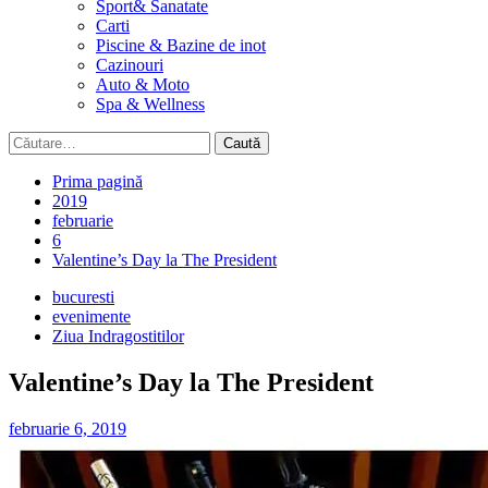
Sport& Sanatate
Carti
Piscine & Bazine de inot
Cazinouri
Auto & Moto
Spa & Wellness
Caută
după:
Prima pagină
2019
februarie
6
Valentine’s Day la The President
bucuresti
evenimente
Ziua Indragostitilor
Valentine’s Day la The President
februarie 6, 2019