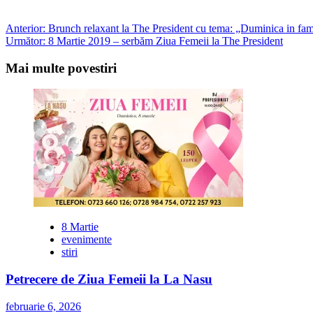
Post
Anterior:
Brunch relaxant la The President cu tema: „Duminica in fam
Următor:
8 Martie 2019 – serbăm Ziua Femeii la The President
navigation
Mai multe povestiri
8 Martie
evenimente
stiri
Petrecere de Ziua Femeii la La Nasu
februarie 6, 2026