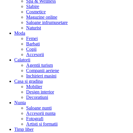
Spa & Wellness
Slabire
Cosmetice
Magazine online
Saloane infrumusetare
Naturist
Moda
Femei
Barbati
Copii
Accesorii
Calatorii
Agentii turism
Companii aeriene
Inchirieri masini
Casa si gradina
Mobilier
Design interior
Decoratiuni
Nunta
Saloane nunti
Accesorii nunta
Fotografi
Artisti si formatii
Timp liber