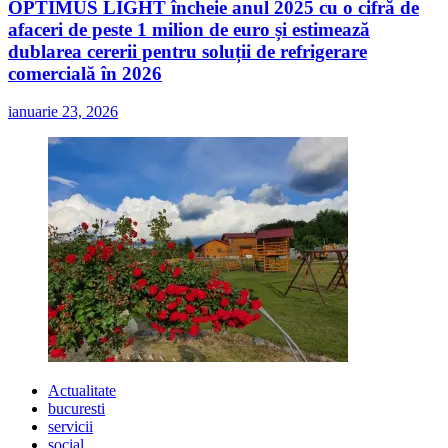
OPTIMUS LIGHT încheie anul 2025 cu o cifră de
afaceri de peste 1 milion de euro și estimează
dublarea cererii pentru soluții de refrigerare
comercială în 2026
ianuarie 23, 2026
Actualitate
bucuresti
servicii
social