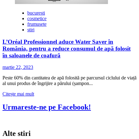
bucuresti
cosmetice
frumusete
stiri
L’Oréal Professionnel aduce Water Saver în
România, pentru a reduce consumul de apă folosit
în saloanele de coafură
martie 22, 2023
Peste 60% din cantitatea de apă folosită pe parcursul ciclului de viață
al unui produs de îngrijire a părului (șampon...
Citește
Citește mai mult
mai
multe
Urmareste-ne pe Facebook!
despre
L’Oréal
Professionnel
aduce
Alte stiri
Water
Saver