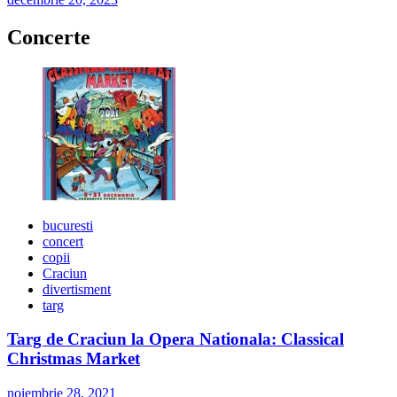
Concerte
bucuresti
concert
copii
Craciun
divertisment
targ
Targ de Craciun la Opera Nationala: Classical
Christmas Market
noiembrie 28, 2021