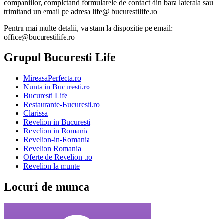
companiilor, completand formularele de contact din bara laterala sau
trimitand un email pe adresa life@ bucurestilife.ro
Pentru mai multe detalii, va stam la dispozitie pe email:
office@bucurestilife.ro
Grupul Bucuresti Life
MireasaPerfecta.ro
Nunta in Bucuresti.ro
Bucuresti Life
Restaurante-Bucuresti.ro
Clarissa
Revelion in Bucuresti
Revelion in Romania
Revelion-in-Romania
Revelion Romania
Oferte de Revelion .ro
Revelion la munte
Locuri de munca