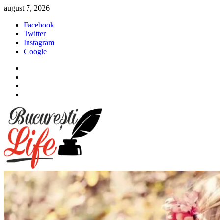
Sari
august 7, 2026
la
Facebook
conținut
Twitter
Instagram
Google
Facebook
Twitter
Instagram
Google