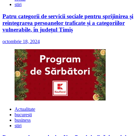
stiri
Patru categorii de servicii sociale pentru sprijinirea și
reintegrarea persoanelor traficate și a categoriilor
vulnerabile, în județul Timiș
octombrie 18, 2024
Actualitate
bucuresti
business
stiri