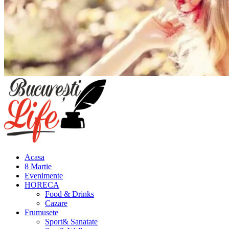
Meniu
principal
Acasa
8 Martie
Evenimente
HORECA
Food & Drinks
Cazare
Frumusete
Sport& Sanatate