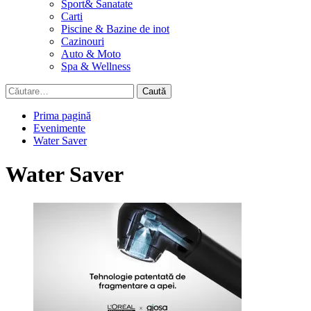
Sport& Sanatate
Carti
Piscine & Bazine de inot
Cazinouri
Auto & Moto
Spa & Wellness
Caută
după:
Prima pagină
Evenimente
Water Saver
Water Saver