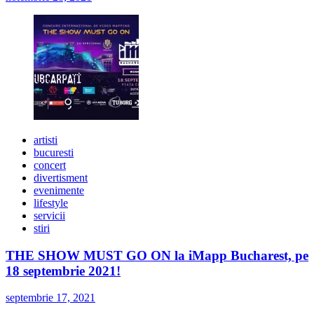
artisti
bucuresti
concert
divertisment
evenimente
lifestyle
servicii
stiri
THE SHOW MUST GO ON la iMapp Bucharest, pe
18 septembrie 2021!
septembrie 17, 2021