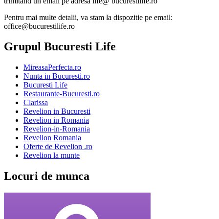
trimitand un email pe adresa life@ bucurestilife.ro
Pentru mai multe detalii, va stam la dispozitie pe email:
office@bucurestilife.ro
Grupul Bucuresti Life
MireasaPerfecta.ro
Nunta in Bucuresti.ro
Bucuresti Life
Restaurante-Bucuresti.ro
Clarissa
Revelion in Bucuresti
Revelion in Romania
Revelion-in-Romania
Revelion Romania
Oferte de Revelion .ro
Revelion la munte
Locuri de munca