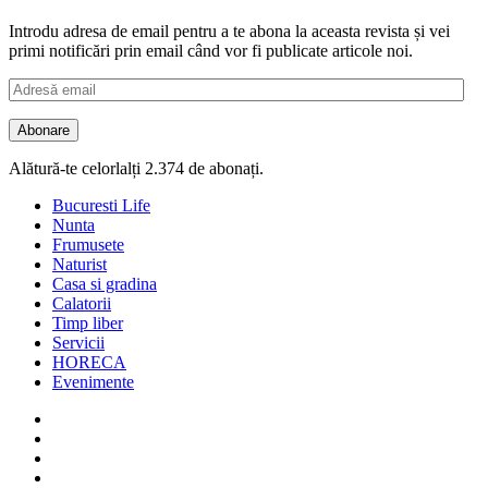
Introdu adresa de email pentru a te abona la aceasta revista și vei
primi notificări prin email când vor fi publicate articole noi.
Adresă
email
Abonare
Alătură-te celorlalți 2.374 de abonați.
Bucuresti Life
Nunta
Frumusete
Naturist
Casa si gradina
Calatorii
Timp liber
Servicii
HORECA
Evenimente
Facebook
Twitter
Instagram
Google