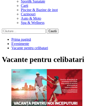
Sport& Sanatate
Carti
Piscine & Bazine de inot
Cazinouri
Auto & Moto
Spa & Wellness
Caută
după:
Prima pagină
Evenimente
Vacante pentru celibatari
Vacante pentru celibatari