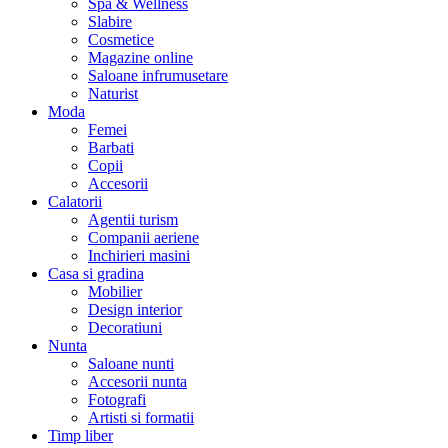
Spa & Wellness
Slabire
Cosmetice
Magazine online
Saloane infrumusetare
Naturist
Moda
Femei
Barbati
Copii
Accesorii
Calatorii
Agentii turism
Companii aeriene
Inchirieri masini
Casa si gradina
Mobilier
Design interior
Decoratiuni
Nunta
Saloane nunti
Accesorii nunta
Fotografi
Artisti si formatii
Timp liber