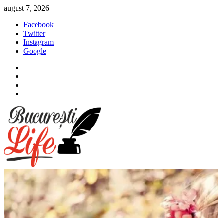
Sari
august 7, 2026
la
Facebook
conținut
Twitter
Instagram
Google
Facebook
Twitter
Instagram
Google