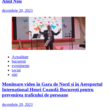
Anul Nou
decembrie 20, 2023
Actualitate
bucuresti
evenimente
social
stiri
Monitoare video în Gara de Nord și în Aeroportul
Internațional Henri Coandă București pentru
prevenirea traficului de persoane
decembrie 20, 2023