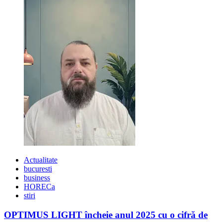
s-
au
despărțit
de
jumătatea
lor
în
2020
Actualitate
bucuresti
business
HORECa
stiri
OPTIMUS LIGHT încheie anul 2025 cu o cifră de