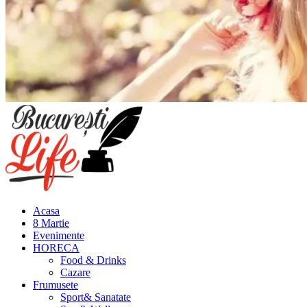
Meniu
principal
Acasa
8 Martie
Evenimente
HORECA
Food & Drinks
Cazare
Frumusete
Sport& Sanatate