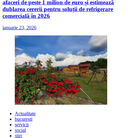
afaceri de peste 1 milion de euro și estimează
dublarea cererii pentru soluții de refrigerare
comercială în 2026
ianuarie 23, 2026
Actualitate
bucuresti
servicii
social
stiri