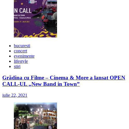
bucuresti
concert
evenimente
lifestyle
stiri
Grădina cu Filme – Cinema & More a lansat OPEN
CALL-UL „New Band in Town”
iulie 22, 2021