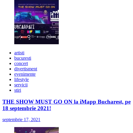
artisti
bucuresti
concert
divertisment
evenimente
lifestyle
servicii
stiri
THE SHOW MUST GO ON la iMapp Bucharest, pe
18 septembrie 2021!
septembrie 17, 2021