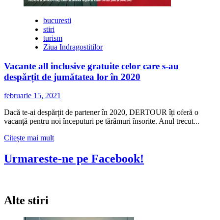
bucuresti
stiri
turism
Ziua Indragostitilor
Vacante all inclusive gratuite celor care s-au
despărțit de jumătatea lor în 2020
februarie 15, 2021
Dacă te-ai despărțit de partener în 2020, DERTOUR îți oferă o
vacanță pentru noi începuturi pe tărâmuri însorite. Anul trecut...
Citește
Citește mai mult
mai
multe
Urmareste-ne pe Facebook!
despre
Vacante
all
inclusive
Alte stiri
gratuite
celor
care