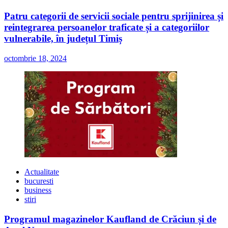
Patru categorii de servicii sociale pentru sprijinirea și
reintegrarea persoanelor traficate și a categoriilor
vulnerabile, în județul Timiș
octombrie 18, 2024
Actualitate
bucuresti
business
stiri
Programul magazinelor Kaufland de Crăciun și de