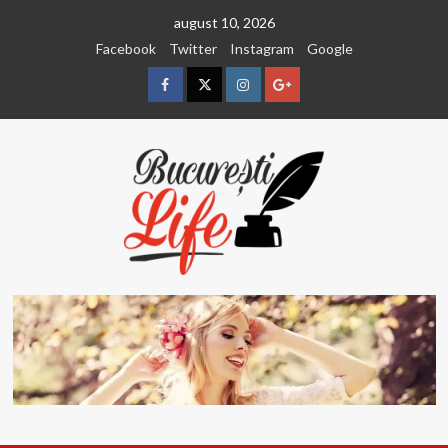
Sari
august 10, 2026
la
Facebook
Twitter
Instagram
Google
conținut
Facebook
Twitter
Instagram
Google