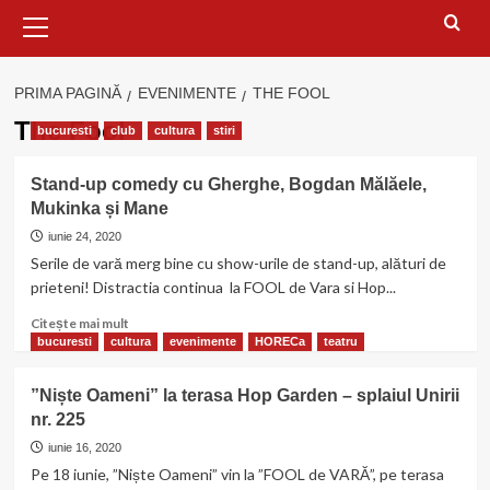
Meniu
principal
PRIMA PAGINĂ
EVENIMENTE
THE FOOL
The Fool
bucuresti
club
cultura
stiri
Stand-up comedy cu Gherghe, Bogdan Mălăele,
Mukinka și Mane
iunie 24, 2020
Serile de vară merg bine cu show-urile de stand-up, alături de
prieteni! Distractia continua la FOOL de Vara si Hop...
Citește
Citește mai mult
mai
bucuresti
cultura
evenimente
HORECa
teatru
multe
despre
”Niște Oameni” la terasa Hop Garden – splaiul Unirii
Stand-
nr. 225
up
comedy
iunie 16, 2020
cu
Pe 18 iunie, ”Niște Oameni” vin la ”FOOL de VARĂ”, pe terasa
Gherghe,