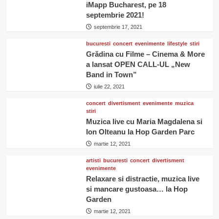
iMapp Bucharest, pe 18
septembrie 2021!
septembrie 17, 2021
bucuresti
concert
evenimente
lifestyle
stiri
Grădina cu Filme – Cinema & More
a lansat OPEN CALL-UL „New
Band in Town”
iulie 22, 2021
concert
divertisment
evenimente
muzica
stiri
Muzica live cu Maria Magdalena si
Ion Olteanu la Hop Garden Parc
martie 12, 2021
artisti
bucuresti
concert
divertisment
evenimente
Relaxare si distractie, muzica live
si mancare gustoasa… la Hop
Garden
martie 12, 2021