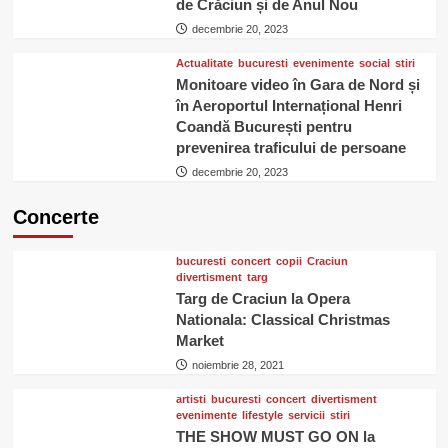
de Crăciun și de Anul Nou
decembrie 20, 2023
Actualitate
bucuresti
evenimente
social
stiri
Monitoare video în Gara de Nord și
în Aeroportul Internațional Henri
Coandă București pentru
prevenirea traficului de persoane
decembrie 20, 2023
Concerte
bucuresti
concert
copii
Craciun
divertisment
targ
Targ de Craciun la Opera
Nationala: Classical Christmas
Market
noiembrie 28, 2021
artisti
bucuresti
concert
divertisment
evenimente
lifestyle
servicii
stiri
THE SHOW MUST GO ON la