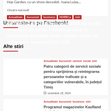
Hop Garden, cu un show deosebit. Ioana Luiza,...
Bogdan
Mălăele,
Citește
Citește mai mult
Mukinka
mai
Actualitate
bucuresti
business
HORECa
stiri
și
multe
Urmareste-ne pe Facebook!
Mane
OPTIMUS LIGHT încheie anul 2025 cu o cifră
despre
”Niște
de afaceri de peste 1 milion de euro și
Oameni”
estimează dublarea cererii pentru soluții de
la
refrigerare comercială în 2026
terasa
Alte stiri
Hop
ianuarie 23, 2026
Garden
–
splaiul
Actualitate
bucuresti
servicii
social
stiri
Unirii
Patru categorii de servicii sociale
nr.
pentru sprijinirea și reintegrarea
225
persoanelor traficate și a
categoriilor vulnerabile, în județul
Timiș
octombrie 18, 2024
Actualitate
bucuresti
business
stiri
Programul magazinelor Kaufland