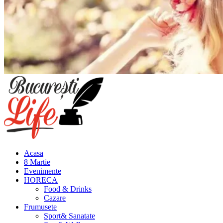
Meniu
principal
Acasa
8 Martie
Evenimente
HORECA
Food & Drinks
Cazare
Frumusete
Sport& Sanatate