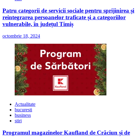
Patru categorii de servicii sociale pentru sprijinirea și
reintegrarea persoanelor traficate și a categoriilor
vulnerabile, în județul Timiș
octombrie 18, 2024
Actualitate
bucuresti
business
stiri
Programul magazinelor Kaufland de Crăciun și de