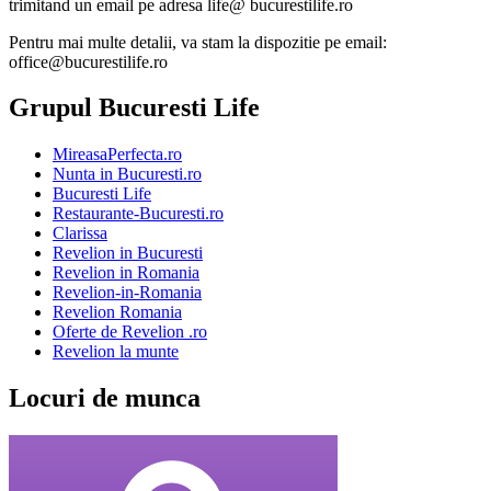
trimitand un email pe adresa life@ bucurestilife.ro
Pentru mai multe detalii, va stam la dispozitie pe email:
office@bucurestilife.ro
Grupul Bucuresti Life
MireasaPerfecta.ro
Nunta in Bucuresti.ro
Bucuresti Life
Restaurante-Bucuresti.ro
Clarissa
Revelion in Bucuresti
Revelion in Romania
Revelion-in-Romania
Revelion Romania
Oferte de Revelion .ro
Revelion la munte
Locuri de munca