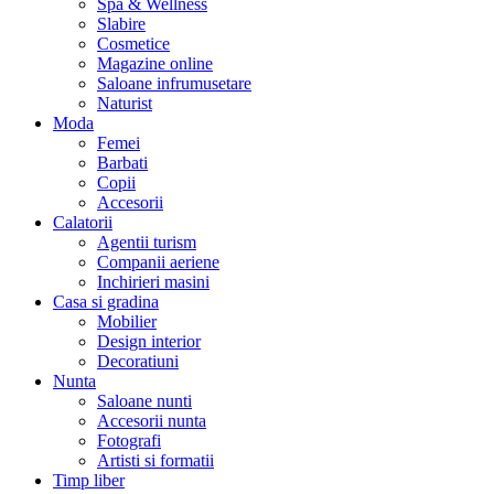
Spa & Wellness
Slabire
Cosmetice
Magazine online
Saloane infrumusetare
Naturist
Moda
Femei
Barbati
Copii
Accesorii
Calatorii
Agentii turism
Companii aeriene
Inchirieri masini
Casa si gradina
Mobilier
Design interior
Decoratiuni
Nunta
Saloane nunti
Accesorii nunta
Fotografi
Artisti si formatii
Timp liber