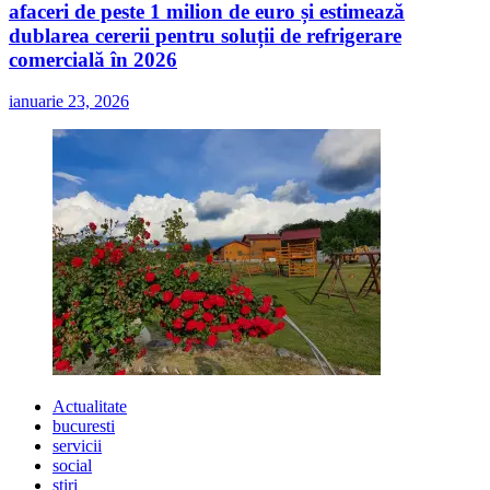
afaceri de peste 1 milion de euro și estimează
dublarea cererii pentru soluții de refrigerare
comercială în 2026
ianuarie 23, 2026
Actualitate
bucuresti
servicii
social
stiri