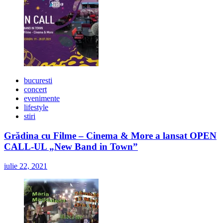
bucuresti
concert
evenimente
lifestyle
stiri
Grădina cu Filme – Cinema & More a lansat OPEN
CALL-UL „New Band in Town”
iulie 22, 2021