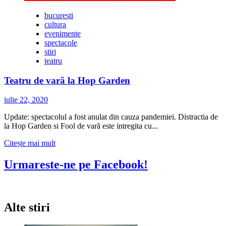
bucuresti
cultura
evenimente
spectacole
stiri
teatru
Teatru de vară la Hop Garden
iulie 22, 2020
Update: spectacolul a fost anulat din cauza pandemiei. Distractia de
la Hop Garden si Fool de vară este intregita cu...
Citește
Citește mai mult
mai
multe
Urmareste-ne pe Facebook!
despre
Teatru
de
vară
Alte stiri
la
Hop
Garden