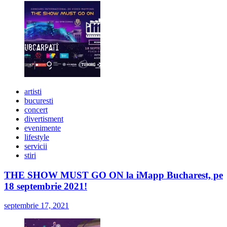
artisti
bucuresti
concert
divertisment
evenimente
lifestyle
servicii
stiri
THE SHOW MUST GO ON la iMapp Bucharest, pe
18 septembrie 2021!
septembrie 17, 2021