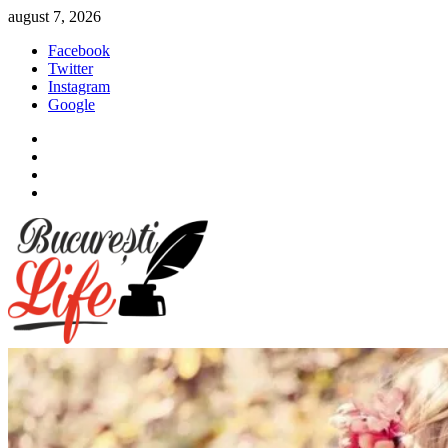
Sari
august 7, 2026
la
Facebook
conținut
Twitter
Instagram
Google
Facebook
Twitter
Instagram
Google