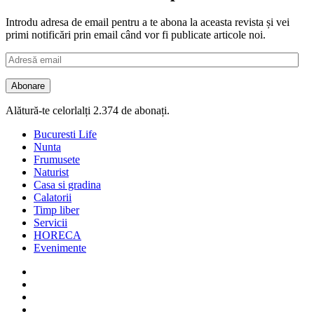
Introdu adresa de email pentru a te abona la aceasta revista și vei
primi notificări prin email când vor fi publicate articole noi.
Adresă
email
Abonare
Alătură-te celorlalți 2.374 de abonați.
Bucuresti Life
Nunta
Frumusete
Naturist
Casa si gradina
Calatorii
Timp liber
Servicii
HORECA
Evenimente
Facebook
Twitter
Instagram
Google