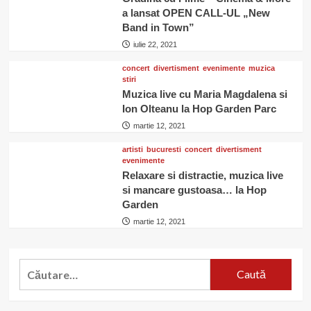
a lansat OPEN CALL-UL „New
Band in Town”
iulie 22, 2021
concert
divertisment
evenimente
muzica
stiri
Muzica live cu Maria Magdalena si
Ion Olteanu la Hop Garden Parc
martie 12, 2021
artisti
bucuresti
concert
divertisment
evenimente
Relaxare si distractie, muzica live
si mancare gustoasa… la Hop
Garden
martie 12, 2021
Caută
după: