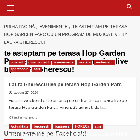
Meniu
principal
PRIMA PAGINĂ
EVENIMENTE
TE ASTEPTAM PE TERASA
HOP GARDEN PARC CU UN PROGRAM DE MUZICA LIVE BY
LAURA GHERESCU!
te asteptam pe terasa Hop Garden
Parc cu un program de muzica live
concert
divertisment
evenimente
muzica
restaurant
by Laura Gherescu!
spectacole
stiri
Laura Gherescu live pe terasa Hop Garden Parc
august 27, 2020
Fiecare weekend este un prilej de distractie cu muzica live pe
terasa Hop Garden Parc... Vineri, 28 august, de la...
Citește
Citește mai mult
mai
Actualitate
bucuresti
business
HORECa
stiri
multe
Urmareste-ne pe Facebook!
OPTIMUS LIGHT încheie anul 2025 cu o cifră
despre