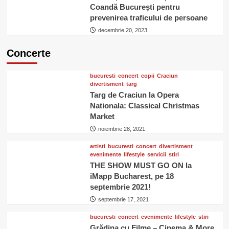
Coandă București pentru
prevenirea traficului de persoane
decembrie 20, 2023
Concerte
bucuresti
concert
copii
Craciun
divertisment
targ
Targ de Craciun la Opera
Nationala: Classical Christmas
Market
noiembrie 28, 2021
artisti
bucuresti
concert
divertisment
evenimente
lifestyle
servicii
stiri
THE SHOW MUST GO ON la
iMapp Bucharest, pe 18
septembrie 2021!
septembrie 17, 2021
bucuresti
concert
evenimente
lifestyle
stiri
Grădina cu Filme – Cinema & More