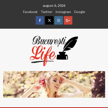
Sari
august 6, 2026
la
Facebook
Twitter
Instagram
Google
conținut
Facebook
Twitter
Instagram
Google