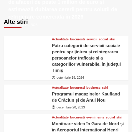
Laura
de afaceri de peste 1 milion de euro și
Gherescu
estimează dublarea cererii pentru soluții de
live
refrigerare comercială în 2026
pe
Alte stiri
terasa
ianuarie 23, 2026
Hop
Garden
Parc
Actualitate
bucuresti
servicii
social
stiri
Patru categorii de servicii sociale
pentru sprijinirea și reintegrarea
persoanelor traficate și a
categoriilor vulnerabile, în județul
Timiș
octombrie 18, 2024
Actualitate
bucuresti
business
stiri
Programul magazinelor Kaufland
de Crăciun și de Anul Nou
decembrie 20, 2023
Actualitate
bucuresti
evenimente
social
stiri
Monitoare video în Gara de Nord și
în Aeroportul Internațional Henri