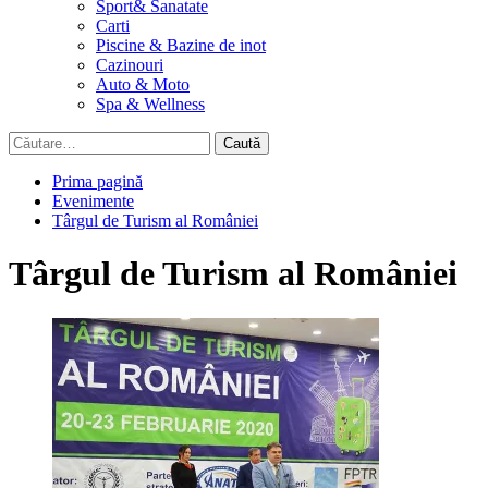
Sport& Sanatate
Carti
Piscine & Bazine de inot
Cazinouri
Auto & Moto
Spa & Wellness
Caută
după:
Prima pagină
Evenimente
Târgul de Turism al României
Târgul de Turism al României