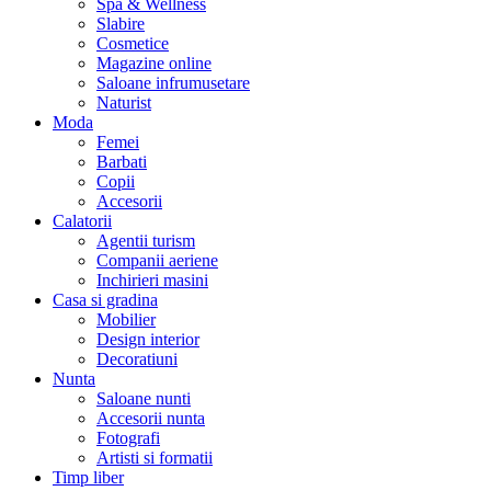
Spa & Wellness
Slabire
Cosmetice
Magazine online
Saloane infrumusetare
Naturist
Moda
Femei
Barbati
Copii
Accesorii
Calatorii
Agentii turism
Companii aeriene
Inchirieri masini
Casa si gradina
Mobilier
Design interior
Decoratiuni
Nunta
Saloane nunti
Accesorii nunta
Fotografi
Artisti si formatii
Timp liber