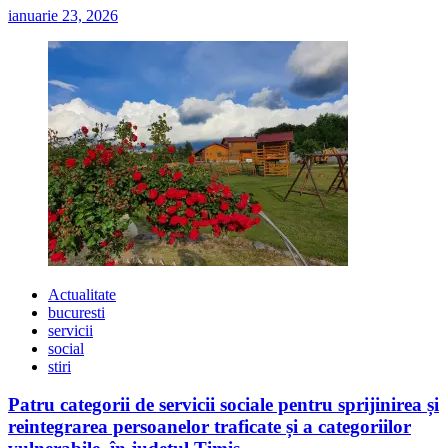
ianuarie 23, 2026
Actualitate
bucuresti
servicii
social
stiri
Patru categorii de servicii sociale pentru sprijinirea și
reintegrarea persoanelor traficate și a categoriilor