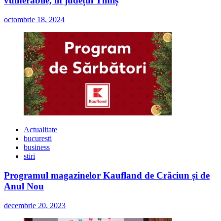
vulnerabile, în județul Timiș
octombrie 18, 2024
Actualitate
bucuresti
business
stiri
Programul magazinelor Kaufland de Crăciun și de
Anul Nou
decembrie 20, 2023