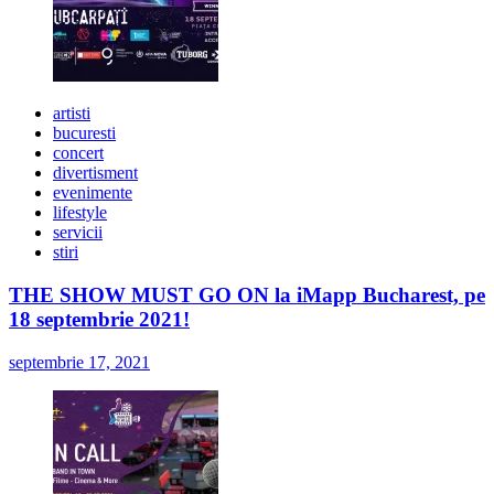
artisti
bucuresti
concert
divertisment
evenimente
lifestyle
servicii
stiri
THE SHOW MUST GO ON la iMapp Bucharest, pe
18 septembrie 2021!
septembrie 17, 2021