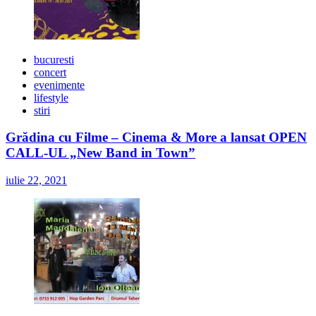
bucuresti
concert
evenimente
lifestyle
stiri
Grădina cu Filme – Cinema & More a lansat OPEN
CALL-UL „New Band in Town”
iulie 22, 2021