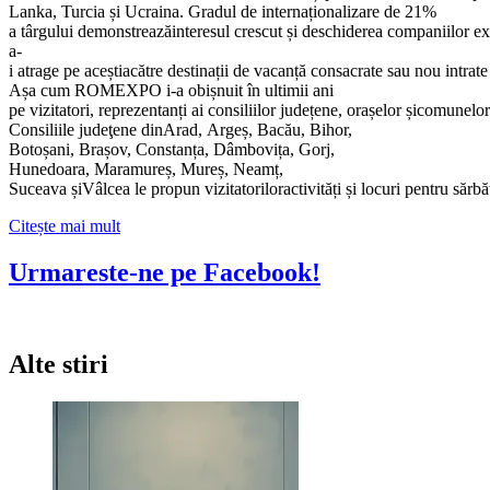
Lanka, Turcia și Ucraina. Gradul de internaționalizare de 21%
a târgului demonstreazăinteresul crescut și deschiderea companiilor ext
a-
i atrage pe aceștiacătre destinații de vacanță consacrate sau nou intrate
Așa cum ROMEXPO i-a obișnuit în ultimii ani
pe vizitatori, reprezentanți ai consiliilor județene, orașelor șicomunel
Consiliile judeţene dinArad, Argeș, Bacău, Bihor,
Botoșani, Brașov, Constanța, Dâmbovița, Gorj,
Hunedoara, Maramureș, Mureș, Neamț,
Suceava șiVâlcea le propun vizitatoriloractivități și locuri pentru sărbăt
Citește
Citește mai mult
mai
multe
Urmareste-ne pe Facebook!
despre
Târgul
de
Turism
Alte stiri
al
României
–
locul
de
întâlnire
al