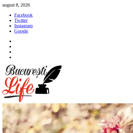
Sari
august 8, 2026
la
Facebook
conținut
Twitter
Instagram
Google
Facebook
Twitter
Instagram
Google