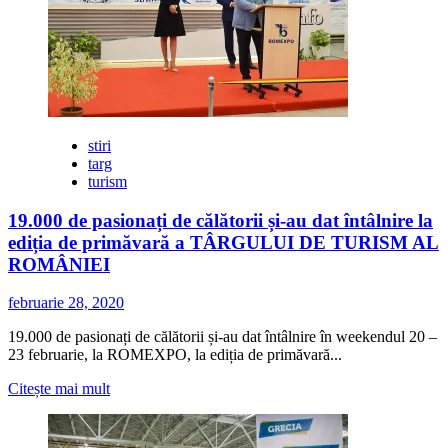
stiri
targ
turism
19.000 de pasionați de călătorii și-au dat întâlnire la
ediția de primăvară a TÂRGULUI DE TURISM AL
ROMÂNIEI
februarie 28, 2020
19.000 de pasionați de călătorii și-au dat întâlnire în weekendul 20 –
23 februarie, la ROMEXPO, la ediția de primăvară...
Citește
Citește mai mult
mai
multe
despre