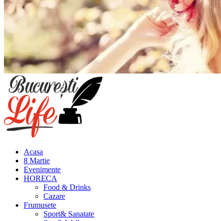
Meniu
principal
Acasa
8 Martie
Evenimente
HORECA
Food & Drinks
Cazare
Frumusete
Sport& Sanatate