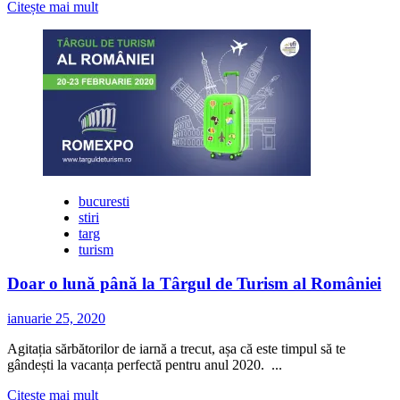
Citește
Citește mai mult
mai
multe
despre
Unde
pleci
în
vacanță
anul
acesta?
Alege-
ți
destinația
bucuresti
perfectă
stiri
la
targ
TÂRGUL
turism
DE
TURISM
Doar o lună până la Târgul de Turism al României
AL
ROMÂNIEI!
ianuarie 25, 2020
Agitația sărbătorilor de iarnă a trecut, așa că este timpul să te
gândești la vacanța perfectă pentru anul 2020. ...
Citește
Citește mai mult