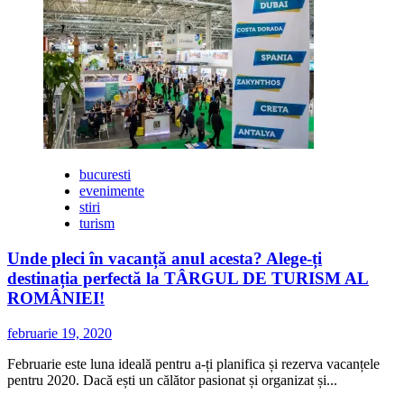
19.000
de
pasionați
de
călătorii
și-
au
dat
întâlnire
la
ediția
bucuresti
de
evenimente
primăvară
stiri
a
turism
TÂRGULUI
DE
Unde pleci în vacanță anul acesta? Alege-ți
TURISM
destinația perfectă la TÂRGUL DE TURISM AL
AL
ROMÂNIEI!
ROMÂNIEI
februarie 19, 2020
Februarie este luna ideală pentru a-ți planifica și rezerva vacanțele
pentru 2020. Dacă ești un călător pasionat și organizat și...