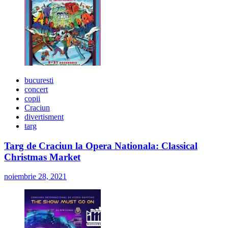
bucuresti
concert
copii
Craciun
divertisment
targ
Targ de Craciun la Opera Nationala: Classical
Christmas Market
noiembrie 28, 2021