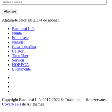
Adresă
email
Abonare
Alătură-te celorlalți 2.374 de abonați.
Bucuresti Life
Nunta
Frumusete
Naturist
Casa si gradina
Calatorii
Timp liber
Servicii
HORECA
Evenimente
Facebook
Twitter
Instagram
Google
Copyright Bucuresti Life 2017-2022 © Toate drepturile rezervate.
|
CoverNews
de AF themes.