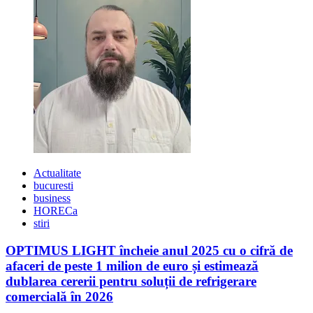
pasionaților
de
călătorii!
Actualitate
bucuresti
business
HORECa
stiri
OPTIMUS LIGHT încheie anul 2025 cu o cifră de
afaceri de peste 1 milion de euro și estimează
dublarea cererii pentru soluții de refrigerare
comercială în 2026