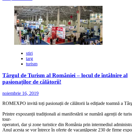
mai
multe
despre
Doar
o
lună
până
la
Târgul
de
stiri
Turism
targ
al
turism
României
Târgul de Turism al României – locul de întâlnire al
pasionaților de călătorii!
noiembrie 16, 2019
ROMEXPO invită toți pasionații de călătorii la edițiade toamnă a Târg
Printre expozanții tradiționali ai manifestării se numără agenții de turi
tour-
operatori, dar și zone turistice din România prin intermediul administrați
Anul acesta se vor întrece în oferte de vacanțăpeste 230 de firme expoz