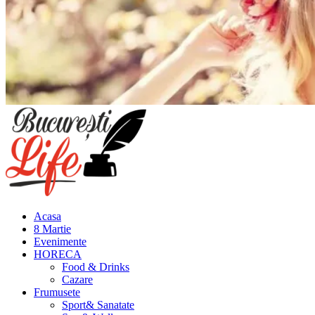
Meniu
principal
Acasa
8 Martie
Evenimente
HORECA
Food & Drinks
Cazare
Frumusete
Sport& Sanatate