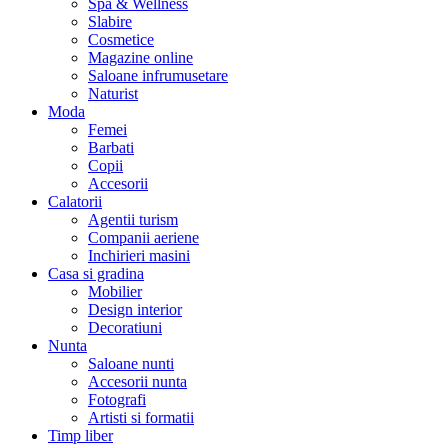
Spa & Wellness
Slabire
Cosmetice
Magazine online
Saloane infrumusetare
Naturist
Moda
Femei
Barbati
Copii
Accesorii
Calatorii
Agentii turism
Companii aeriene
Inchirieri masini
Casa si gradina
Mobilier
Design interior
Decoratiuni
Nunta
Saloane nunti
Accesorii nunta
Fotografi
Artisti si formatii
Timp liber