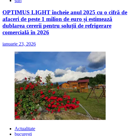
stiri
OPTIMUS LIGHT încheie anul 2025 cu o cifră de
afaceri de peste 1 milion de euro și estimează
dublarea cererii pentru soluții de refrigerare
comercială în 2026
ianuarie 23, 2026
Actualitate
bucuresti