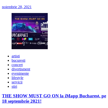
noiembrie 28, 2021
artisti
bucuresti
concert
divertisment
evenimente
lifestyle
servicii
stiri
THE SHOW MUST GO ON la iMapp Bucharest, pe
18 septembrie 2021!