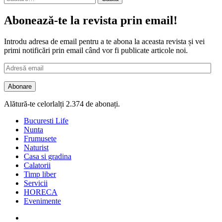
după:
Abonează-te la revista prin email!
Introdu adresa de email pentru a te abona la aceasta revista și vei
primi notificări prin email când vor fi publicate articole noi.
Adresă
email
Abonare
Alătură-te celorlalți 2.374 de abonați.
Bucuresti Life
Nunta
Frumusete
Naturist
Casa si gradina
Calatorii
Timp liber
Servicii
HORECA
Evenimente
Facebook