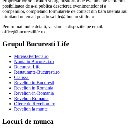
Proprietarilor de localuri si organizatorilor de evenimente le oferim
posibilitatea de a-si publica descrierea evenimentelor si a
companiilor, completand formularele de contact din bara laterala sau
trimitand un email pe adresa life@ bucurestilife.ro
Pentru mai multe detalii, va stam la dispozitie pe email:
office@bucurestilife.ro
Grupul Bucuresti Life
MireasaPerfecta.ro
Nunta in Bucuresti.ro
Bucuresti Life
Restaurante-Bucuresti.ro
Clarissa
Revelion in Bucuresti
Revelion in Romania
Revelion-in-Romania
Revelion Romania
Oferte de Revelion .ro
Revelion la munte
Locuri de munca