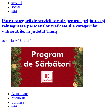
servicii
social
stiri
Patru categorii de servicii sociale pentru sprijinirea și
reintegrarea persoanelor traficate și a categoriilor
vulnerabile, în județul Timiș
octombrie 18, 2024
Actualitate
bucuresti
business
stiri