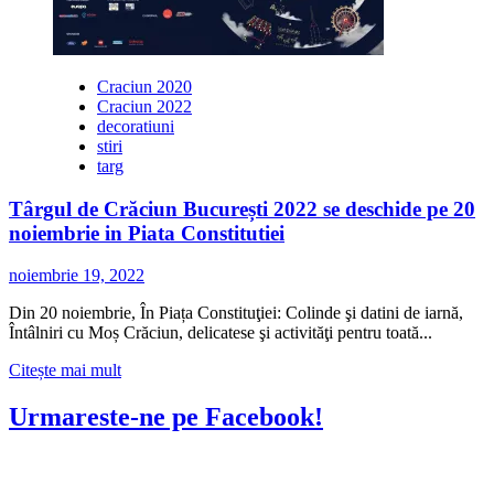
Craciun 2020
Craciun 2022
decoratiuni
stiri
targ
Târgul de Crăciun București 2022 se deschide pe 20
noiembrie in Piata Constitutiei
noiembrie 19, 2022
Din 20 noiembrie, În Piața Constituţiei: Colinde şi datini de iarnă,
Întâlniri cu Moș Crăciun, delicatese şi activităţi pentru toată...
Citește
Citește mai mult
mai
multe
Urmareste-ne pe Facebook!
despre
Târgul
de
Crăciun