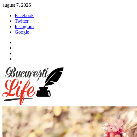
Sari
august 7, 2026
la
Facebook
conținut
Twitter
Instagram
Google
Facebook
Twitter
Instagram
Google