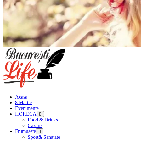
Meniu
principal
Acasa
8 Martie
Evenimente
HORECA
Food & Drinks
Cazare
Frumusete
Sport& Sanatate