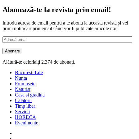
după:
Abonează-te la revista prin email!
Introdu adresa de email pentru a te abona la aceasta revista și vei
primi notificări prin email când vor fi publicate articole noi.
Adresă
email
Abonare
Alătură-te celorlalți 2.374 de abonați.
Bucuresti Life
Nunta
Frumusete
Naturist
Casa si gradina
Calatorii
Timp liber
Servicii
HORECA
Evenimente
Facebook
Twitter