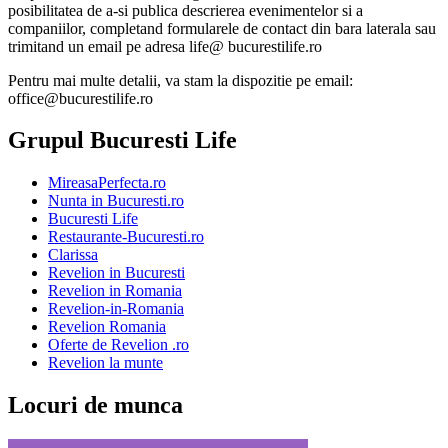
posibilitatea de a-si publica descrierea evenimentelor si a
companiilor, completand formularele de contact din bara laterala sau
trimitand un email pe adresa life@ bucurestilife.ro
Pentru mai multe detalii, va stam la dispozitie pe email:
office@bucurestilife.ro
Grupul Bucuresti Life
MireasaPerfecta.ro
Nunta in Bucuresti.ro
Bucuresti Life
Restaurante-Bucuresti.ro
Clarissa
Revelion in Bucuresti
Revelion in Romania
Revelion-in-Romania
Revelion Romania
Oferte de Revelion .ro
Revelion la munte
Locuri de munca