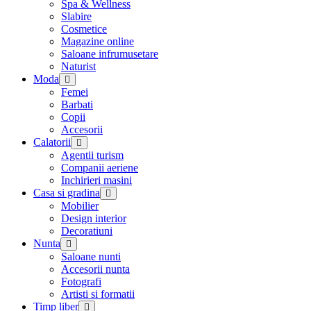
Spa & Wellness
Slabire
Cosmetice
Magazine online
Saloane infrumusetare
Naturist
Moda
Femei
Barbati
Copii
Accesorii
Calatorii
Agentii turism
Companii aeriene
Inchirieri masini
Casa si gradina
Mobilier
Design interior
Decoratiuni
Nunta
Saloane nunti
Accesorii nunta
Fotografi
Artisti si formatii
Timp liber