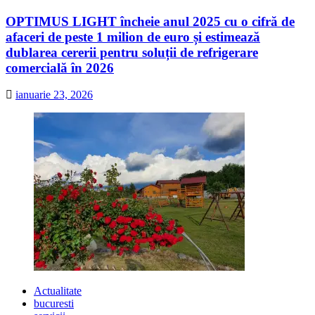
OPTIMUS LIGHT încheie anul 2025 cu o cifră de
afaceri de peste 1 milion de euro și estimează
dublarea cererii pentru soluții de refrigerare
comercială în 2026
ianuarie 23, 2026
Actualitate
bucuresti