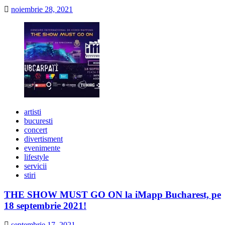
noiembrie 28, 2021
artisti
bucuresti
concert
divertisment
evenimente
lifestyle
servicii
stiri
THE SHOW MUST GO ON la iMapp Bucharest, pe
18 septembrie 2021!
septembrie 17, 2021