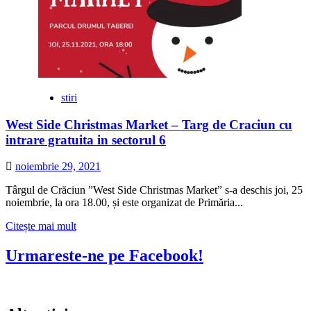
stiri
West Side Christmas Market – Targ de Craciun cu
intrare gratuita in sectorul 6
noiembrie 29, 2021
Târgul de Crăciun ”West Side Christmas Market” s-a deschis joi, 25
noiembrie, la ora 18.00, și este organizat de Primăria...
Citește
Citește mai mult
mai
multe
Urmareste-ne pe Facebook!
despre
West
Side
Christmas