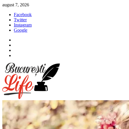
Sari
august 7, 2026
la
Facebook
conținut
Twitter
Instagram
Google
Facebook
Twitter
Instagram
Google