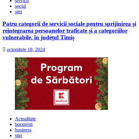
servicii
social
stiri
Patru categorii de servicii sociale pentru sprijinirea și
reintegrarea persoanelor traficate și a categoriilor
vulnerabile, în județul Timiș
octombrie 18, 2024
Actualitate
bucuresti
business
stiri