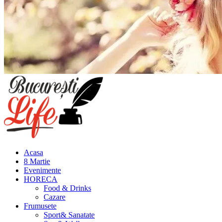
Meniu
principal
Acasa
8 Martie
Evenimente
HORECA
Food & Drinks
Cazare
Frumusete
Sport& Sanatate