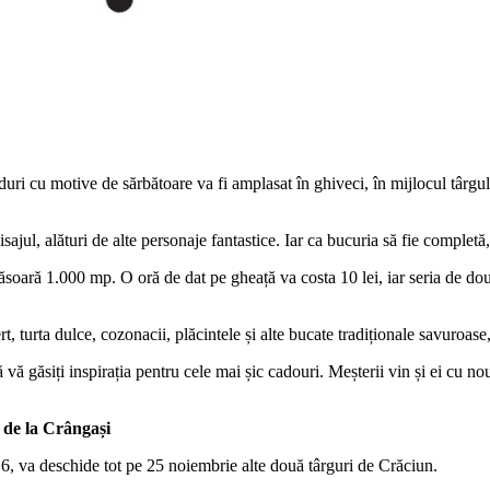
uri cu motive de sărbătoare va fi amplasat în ghiveci, în mijlocul târgului.
ajul, alături de alte personaje fantastice. Iar ca bucuria să fie completă,
ăsoară 1.000 mp. O oră de dat pe gheață va costa 10 lei, iar seria de două
rt, turta dulce, cozonacii, plăcintele și alte bucate tradiționale savuroase
 găsiți inspirația pentru cele mai șic cadouri. Meșterii vin și ei cu nou
a de la Crângași
6, va deschide tot pe 25 noiembrie alte două târguri de Crăciun.