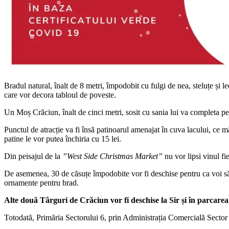
Bradul natural, înalt de 8 metri, împodobit cu fulgi de nea, steluțe și led
care vor decora tabloul de poveste.
Un Moș Crăciun, înalt de cinci metri, sosit cu sania lui va completa peis
Punctul de atracție va fi însă patinoarul amenajat în cuva lacului, ce m
patine le vor putea închiria cu 15 lei.
Din peisajul de la
”West Side Christmas Market”
nu vor lipsi vinul fie
De asemenea, 30 de căsuțe împodobite vor fi deschise pentru ca voi să vă
ornamente pentru brad.
Alte două Târguri de Crăciun vor fi deschise la Sir și în parcare
Totodată, Primăria Sectorului 6, prin Administrația Comercială Sector 