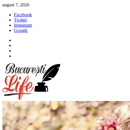
Sari
august 7, 2026
la
Facebook
conținut
Twitter
Instagram
Google
Facebook
Twitter
Instagram
Google