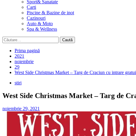
Sport& Sanatate
Carti
Piscine & Bazine de inot
Cazinouri
Auto & Moto
Spa & Wellness
Caută
după:
Prima pagină
2021
noiembrie
29
West Side Christmas Market – Targ de Craciun cu intrare gratuit
stiri
West Side Christmas Market – Targ de Crac
noiembrie 29, 2021