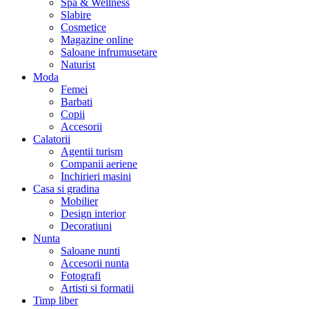
Spa & Wellness
Slabire
Cosmetice
Magazine online
Saloane infrumusetare
Naturist
Moda
Femei
Barbati
Copii
Accesorii
Calatorii
Agentii turism
Companii aeriene
Inchirieri masini
Casa si gradina
Mobilier
Design interior
Decoratiuni
Nunta
Saloane nunti
Accesorii nunta
Fotografi
Artisti si formatii
Timp liber