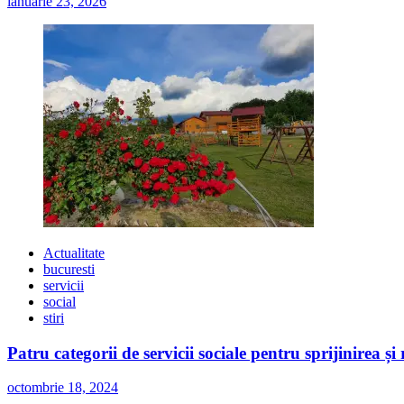
ianuarie 23, 2026
Actualitate
bucuresti
servicii
social
stiri
Patru categorii de servicii sociale pentru sprijinirea și
octombrie 18, 2024