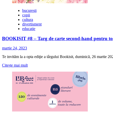
bucuresti
copii
cultura
divertisment
educatie
BOOKISIT #8 – Targ de carte second-hand pentru toa
martie 24, 2023
Te invităm la a opta ediţie a târgului Bookisit, duminică, 26 martie 202
Citește
Citește mai mult
mai
multe
despre
BOOKISIT
#8
–
Targ
de
carte
second-