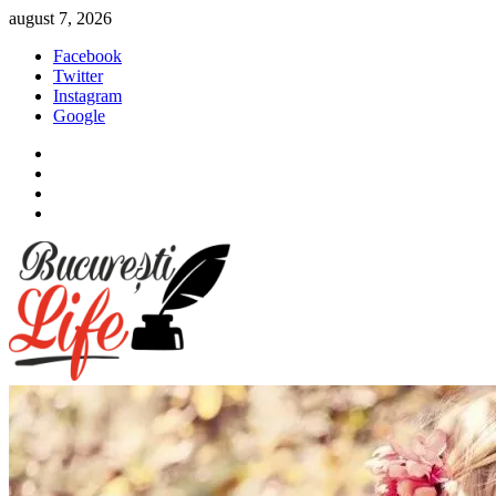
Sari
august 7, 2026
la
Facebook
conținut
Twitter
Instagram
Google
Facebook
Twitter
Instagram
Google