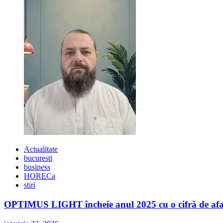
de
Libris:
4
zile-
maraton
cu
150
de
evenimente
si
dialoguri
despre
carte
Actualitate
bucuresti
business
HORECa
stiri
OPTIMUS LIGHT încheie anul 2025 cu o cifră de afaceri