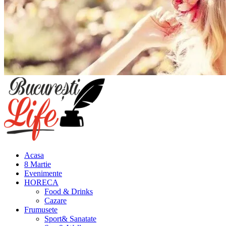
Meniu
principal
Acasa
8 Martie
Evenimente
HORECA
Food & Drinks
Cazare
Frumusete
Sport& Sanatate