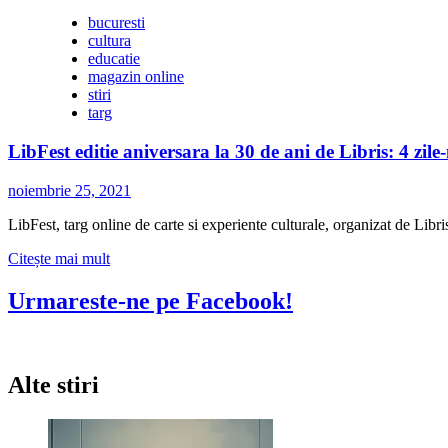
hand
bucuresti
pentru
cultura
toată
educatie
familia
magazin online
stiri
targ
LibFest editie aniversara la 30 de ani de Libris: 4 zil
noiembrie 25, 2021
LibFest, targ online de carte si experiente culturale, organizat de Libris
Citește
Citește mai mult
mai
multe
Urmareste-ne pe Facebook!
despre
LibFest
editie
aniversara
Alte stiri
la
30
de
ani