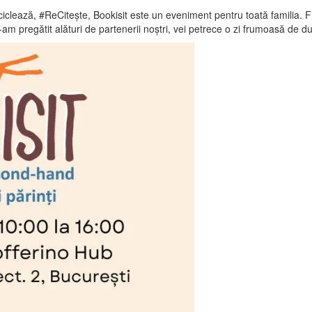
lează, #ReCiteşte, Bookisit este un eveniment pentru toată familia. Fie c
le-am pregătit alături de partenerii noştri, vei petrece o zi frumoasă de d