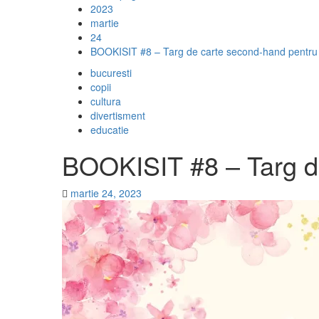
2023
martie
24
BOOKISIT #8 – Targ de carte second-hand pentru t
bucuresti
copii
cultura
divertisment
educatie
BOOKISIT #8 – Targ de
martie 24, 2023