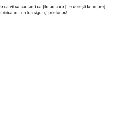
ă vii să cumperi cărţile pe care ţi le doreşti la un preţ
uminică într-un loc sigur şi prietenos!