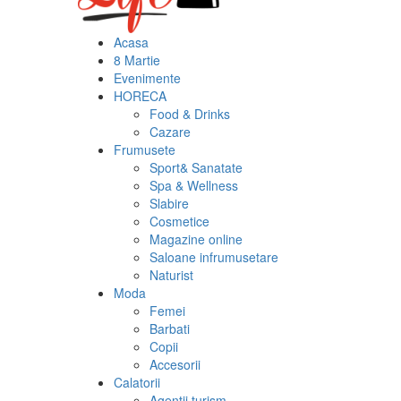
Acasa
8 Martie
Evenimente
HORECA
Food & Drinks
Cazare
Frumusete
Sport& Sanatate
Spa & Wellness
Slabire
Cosmetice
Magazine online
Saloane infrumusetare
Naturist
Moda
Femei
Barbati
Copii
Accesorii
Calatorii
Agentii turism