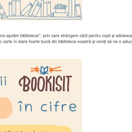
oi ajutăm biblioteca!”, prin care strângem cărți pentru copii şi adolesc
ău o carte în stare foarte bună din biblioteca voastră și veniți să ne-o ad