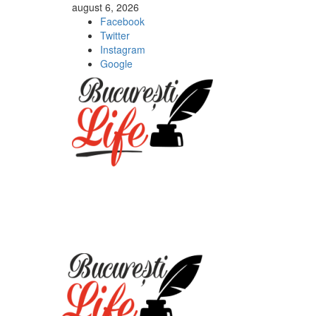
Sari
august 6, 2026
la
Facebook
conținut
Twitter
Instagram
Google
Meniu
principal