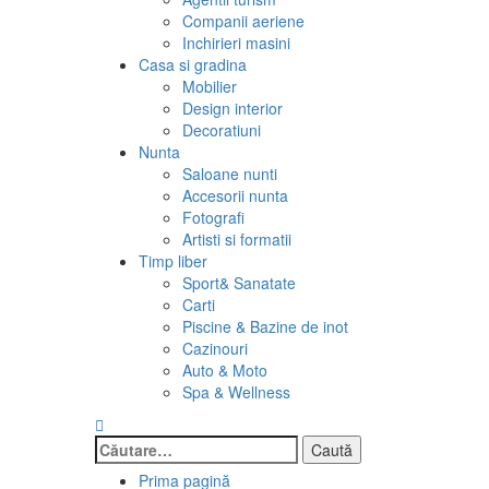
Companii aeriene
Inchirieri masini
Casa si gradina
Mobilier
Design interior
Decoratiuni
Nunta
Saloane nunti
Accesorii nunta
Fotografi
Artisti si formatii
Timp liber
Sport& Sanatate
Carti
Piscine & Bazine de inot
Cazinouri
Auto & Moto
Spa & Wellness
Caută
după:
Prima pagină