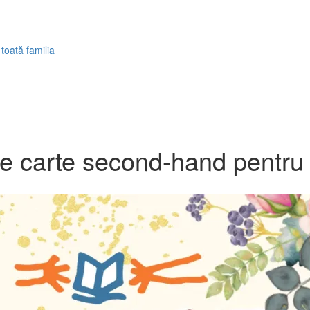
oată familia
 carte second-hand pentru t