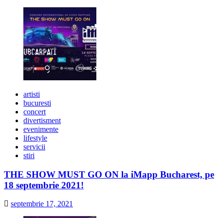
artisti
bucuresti
concert
divertisment
evenimente
lifestyle
servicii
stiri
THE SHOW MUST GO ON la iMapp Bucharest, pe
18 septembrie 2021!
septembrie 17, 2021