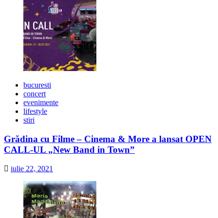
bucuresti
concert
evenimente
lifestyle
stiri
Grădina cu Filme – Cinema & More a lansat OPEN
CALL-UL „New Band in Town”
iulie 22, 2021