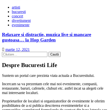
artisti
bucuresti
concert
divertisment
evenimente
Relaxare si distractie, muzica live si mancare
gustoasa… la Hop Garden
martie 12, 2021
Caută
după:
Despre Bucuresti Life
Suntem un portal care prezinta viata actuala a Bucurestiului.
Incercam sa va prezentam cele mai noi evenimente, companii,
restaurante, baruri, cafenele, cluburi etc. astfel incat sa alegeti cele
mai interesante localuri.
Proprietarilor de localuri si organizatorilor de evenimente le oferim
posibilitatea de a-si publica descrierea evenimentelor si a
companiilor, completand formularele de contact din bara laterala sau