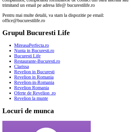
trimitand un email pe adresa life@ bucurestilife.ro
Pentru mai multe detalii, va stam la dispozitie pe email:
office@bucurestilife.ro
Grupul Bucuresti Life
MireasaPerfecta.ro
Nunta in Bucuresti.ro
Bucuresti Life
Restaurante-Bucuresti.ro
Clarissa
Revelion in Bucuresti
Revelion in Romania
Revelion-in-Romania
Revelion Romania
Oferte de Revelion .ro
Revelion la munte
Locuri de munca