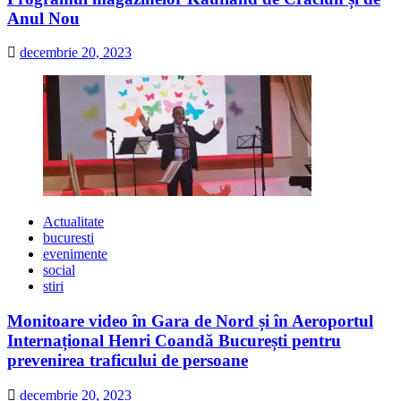
Anul Nou
decembrie 20, 2023
Actualitate
bucuresti
evenimente
social
stiri
Monitoare video în Gara de Nord și în Aeroportul
Internațional Henri Coandă București pentru
prevenirea traficului de persoane
decembrie 20, 2023