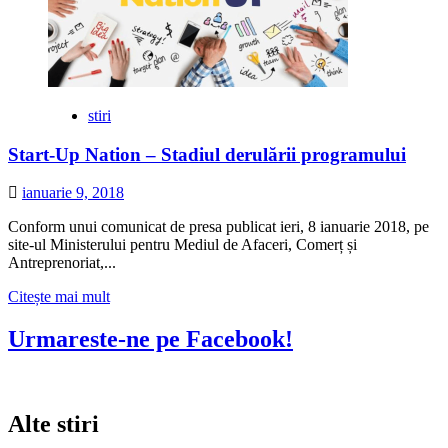
stiri
Start-Up Nation – Stadiul derulării programului
ianuarie 9, 2018
Conform unui comunicat de presa publicat ieri, 8 ianuarie 2018, pe
site-ul Ministerului pentru Mediul de Afaceri, Comerț și
Antreprenoriat,...
Citește
Citește mai mult
mai
multe
Urmareste-ne pe Facebook!
despre
Start-
Up
Nation
Alte stiri
–
Stadiul