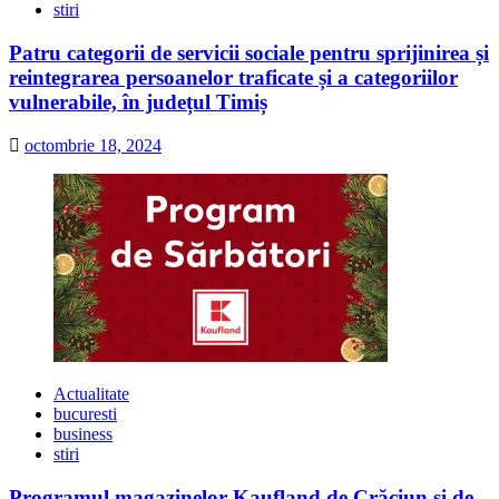
stiri
Patru categorii de servicii sociale pentru sprijinirea și
reintegrarea persoanelor traficate și a categoriilor
vulnerabile, în județul Timiș
octombrie 18, 2024
Actualitate
bucuresti
business
stiri
Programul magazinelor Kaufland de Crăciun și de