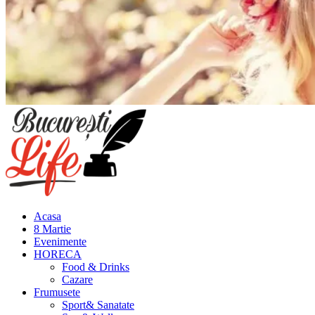
Meniu
principal
Acasa
8 Martie
Evenimente
HORECA
Food & Drinks
Cazare
Frumusete
Sport& Sanatate