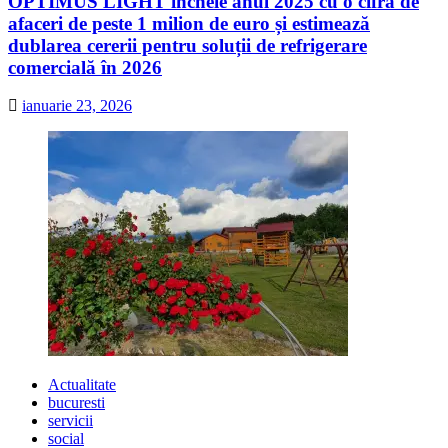
OPTIMUS LIGHT încheie anul 2025 cu o cifră de
afaceri de peste 1 milion de euro și estimează
dublarea cererii pentru soluții de refrigerare
comercială în 2026
ianuarie 23, 2026
Actualitate
bucuresti
servicii
social