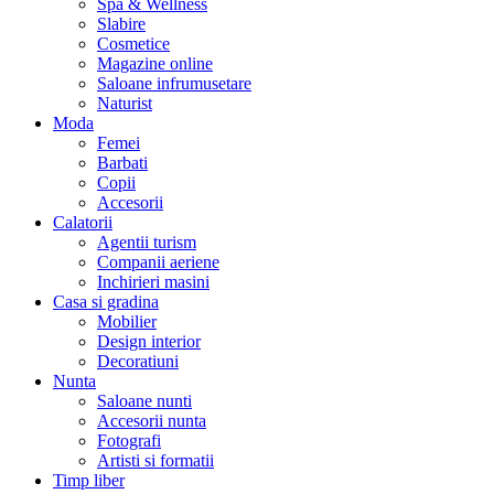
Spa & Wellness
Slabire
Cosmetice
Magazine online
Saloane infrumusetare
Naturist
Moda
Femei
Barbati
Copii
Accesorii
Calatorii
Agentii turism
Companii aeriene
Inchirieri masini
Casa si gradina
Mobilier
Design interior
Decoratiuni
Nunta
Saloane nunti
Accesorii nunta
Fotografi
Artisti si formatii
Timp liber