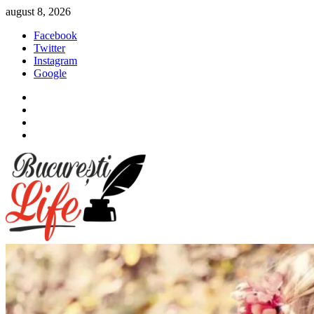
Sari
august 8, 2026
la
Facebook
conținut
Twitter
Instagram
Google
Facebook
Twitter
Instagram
Google