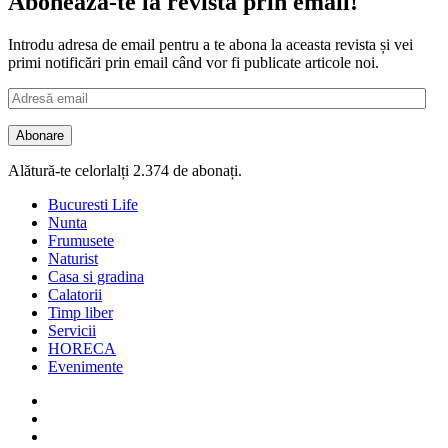
Abonează-te la revista prin email!
Introdu adresa de email pentru a te abona la aceasta revista și vei
primi notificări prin email când vor fi publicate articole noi.
Adresă
email
Abonare
Alătură-te celorlalți 2.374 de abonați.
Bucuresti Life
Nunta
Frumusete
Naturist
Casa si gradina
Calatorii
Timp liber
Servicii
HORECA
Evenimente
Facebook
Twitter
Instagram