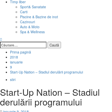
Timp liber
Sport& Sanatate
Carti
Piscine & Bazine de inot
Cazinouri
Auto & Moto
Spa & Wellness
Caută
după:
Prima pagină
2018
ianuarie
9
Start-Up Nation – Stadiul derulării programului
stiri
Start-Up Nation – Stadiul
derulării programului
ianuarie 9, 2018