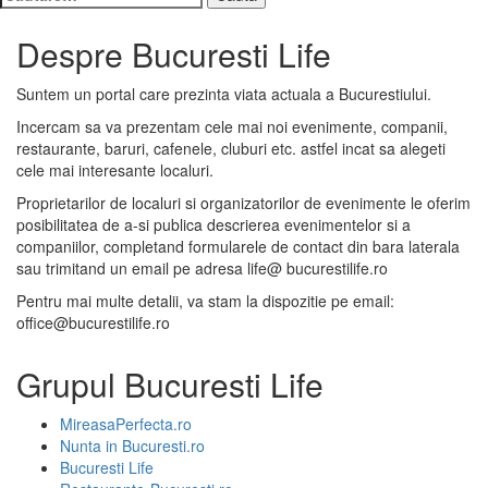
după:
Despre Bucuresti Life
Suntem un portal care prezinta viata actuala a Bucurestiului.
Incercam sa va prezentam cele mai noi evenimente, companii,
restaurante, baruri, cafenele, cluburi etc. astfel incat sa alegeti
cele mai interesante localuri.
Proprietarilor de localuri si organizatorilor de evenimente le oferim
posibilitatea de a-si publica descrierea evenimentelor si a
companiilor, completand formularele de contact din bara laterala
sau trimitand un email pe adresa life@ bucurestilife.ro
Pentru mai multe detalii, va stam la dispozitie pe email:
office@bucurestilife.ro
Grupul Bucuresti Life
MireasaPerfecta.ro
Nunta in Bucuresti.ro
Bucuresti Life