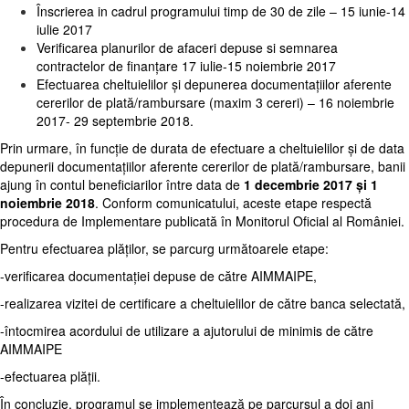
Înscrierea in cadrul programului timp de 30 de zile – 15 iunie-14
iulie 2017
Verificarea planurilor de afaceri depuse si semnarea
contractelor de finanțare 17 iulie-15 noiembrie 2017
Efectuarea cheltuielilor și depunerea documentațiilor aferente
cererilor de plată/rambursare (maxim 3 cereri) – 16 noiembrie
2017- 29 septembrie 2018.
Prin urmare, în funcție de durata de efectuare a cheltuielilor și de data
depunerii documentațiilor aferente cererilor de plată/rambursare, banii
ajung în contul beneficiarilor între data de
1 decembrie 2017 și 1
noiembrie 2018
. Conform comunicatului, aceste etape respectă
procedura de Implementare publicată în Monitorul Oficial al României.
Pentru efectuarea plăților, se parcurg următoarele etape:
-verificarea documentației depuse de către AIMMAIPE,
-realizarea vizitei de certificare a cheltuielilor de către banca selectată,
-întocmirea acordului de utilizare a ajutorului de minimis de către
AIMMAIPE
-efectuarea plății.
În concluzie, programul se implementează pe parcursul a doi ani