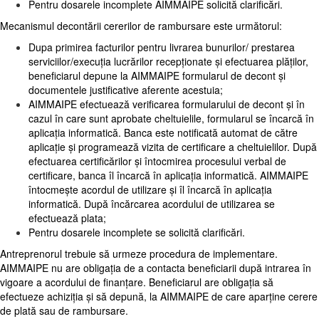
Pentru dosarele incomplete AIMMAIPE solicită clarificări.
Mecanismul decontării cererilor de rambursare este următorul:
Dupa primirea facturilor pentru livrarea bunurilor/ prestarea
serviciilor/execuția lucrărilor recepționate și efectuarea plăților,
beneficiarul depune la AIMMAIPE formularul de decont și
documentele justificative aferente acestuia;
AIMMAIPE efectuează verificarea formularului de decont și în
cazul în care sunt aprobate cheltuielile, formularul se încarcă în
aplicația informatică. Banca este notificată automat de către
aplicație și programează vizita de certificare a cheltuielilor. După
efectuarea certificărilor și întocmirea procesului verbal de
certificare, banca îl încarcă în aplicația informatică. AIMMAIPE
întocmește acordul de utilizare și îl încarcă în aplicația
informatică. După încărcarea acordului de utilizarea se
efectuează plata;
Pentru dosarele incomplete se solicită clarificări.
Antreprenorul trebuie să urmeze procedura de implementare.
AIMMAIPE
nu are obligația de a contacta beneficiarii după intrarea în
vigoare a acordului de finanțare. Beneficiarul are obligația să
efectueze achiziția și să depună, la
AIMMAIPE
de care aparține cerere
de plată sau de rambursare.