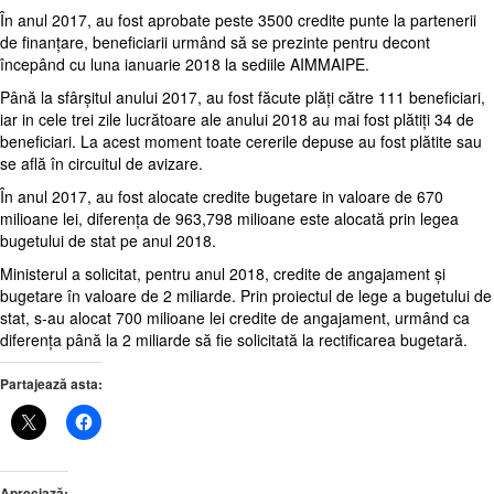
În anul 2017, au fost aprobate peste 3500 credite punte la partenerii
de finanțare, beneficiarii urmând să se prezinte pentru decont
începând cu luna ianuarie 2018 la sediile
AIMMAIPE.
Până la sfârșitul anului 2017, au fost făcute plăți către 111 beneficiari,
iar in cele trei zile lucrătoare ale anului 2018 au mai fost plătiți 34 de
beneficiari. La acest moment toate cererile depuse au fost plătite sau
se află în circuitul de avizare.
În anul 2017, au fost alocate credite bugetare in valoare de 670
milioane lei,
diferența de 963,798 milioane este alocată prin legea
bugetului de stat pe anul 2018.
Ministerul a solicitat, pentru anul 2018, credite de angajament și
bugetare în valoare de 2 miliarde. Prin proiectul de lege a bugetului de
stat, s-au alocat 700 milioane lei credite de angajament, urmând ca
diferența până la 2 miliarde să fie solicitată la rectificarea bugetară.
Partajează asta:
Apreciază: