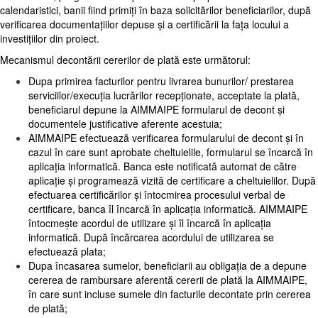
calendaristici, banii fiind primiți în baza solicitărilor beneficiarilor, după
verificarea documentațiilor depuse și a certificării la fața locului a
investițiilor din proiect.
Mecanismul decontării cererilor de plată este următorul:
Dupa primirea facturilor pentru livrarea bunurilor/ prestarea
serviciilor/execuția lucrărilor recepționate, acceptate la plată,
beneficiarul depune la AIMMAIPE formularul de decont și
documentele justificative aferente acestuia
;
AIMMAIPE efectuează verificarea formularului de decont și în
cazul în care sunt aprobate cheltuielile, formularul se încarcă în
aplicația informatică. Banca este notificată automat de către
aplicație și programează vizită de certificare a cheltuielilor. După
efectuarea certificărilor și întocmirea procesului verbal de
certificare, banca îl încarcă în aplicația informatică. AIMMAIPE
întocmește acordul de utilizare și îl încarcă în aplicația
informatică. După încărcarea acordului de utilizarea se
efectuează plata;
Dupa încasarea sumelor, beneficiarii au obligația de a depune
cererea de rambursare aferentă cererii de plată la AIMMAIPE,
în care sunt incluse sumele din facturile decontate prin cererea
de plată;