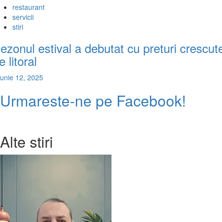
restaurant
servicii
stiri
ezonul estival a debutat cu preturi crescut
e litoral
iunie 12, 2025
Urmareste-ne pe Facebook!
Alte stiri