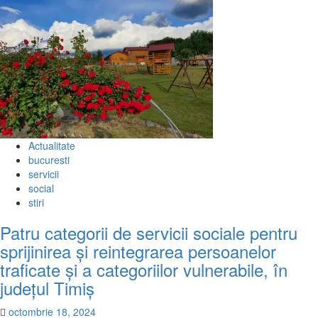
Actualitate
bucuresti
servicii
social
stiri
Patru categorii de servicii sociale pentru
sprijinirea și reintegrarea persoanelor
traficate și a categoriilor vulnerabile, în
județul Timiș
octombrie 18, 2024