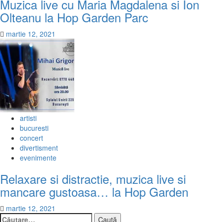
Muzica live cu Maria Magdalena si Ion
Olteanu la Hop Garden Parc
martie 12, 2021
artisti
bucuresti
concert
divertisment
evenimente
Relaxare si distractie, muzica live si
mancare gustoasa… la Hop Garden
martie 12, 2021
Caută