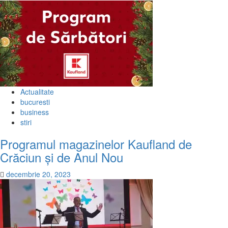
Actualitate
bucuresti
business
stiri
Programul magazinelor Kaufland de
Crăciun și de Anul Nou
decembrie 20, 2023