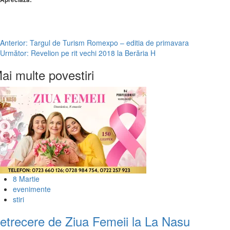
Post
Anterior:
Targul de Turism Romexpo – editia de primavara
Următor:
Revelion pe rit vechi 2018 la Berăria H
navigation
ai multe povestiri
8 Martie
evenimente
stiri
etrecere de Ziua Femeii la La Nasu