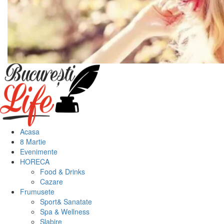
Meniu
principal
Acasa
8 Martie
Evenimente
HORECA
Food & Drinks
Cazare
Frumusete
Sport& Sanatate
Spa & Wellness
Slabire