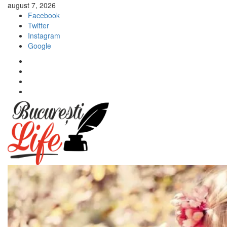
Sari
august 7, 2026
la
Facebook
conținut
Twitter
Instagram
Google
Facebook
Twitter
Instagram
Google