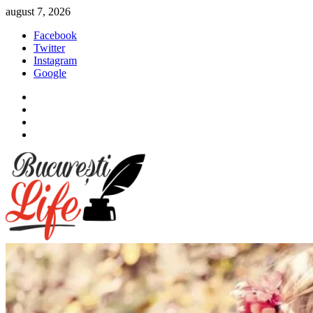
Sari
august 7, 2026
la
Facebook
conținut
Twitter
Instagram
Google
Facebook
Twitter
Instagram
Google