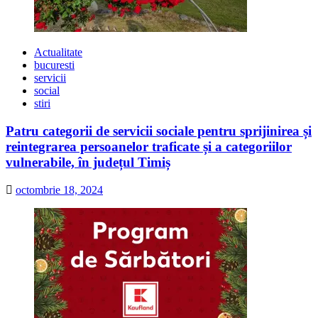
Actualitate
bucuresti
servicii
social
stiri
Patru categorii de servicii sociale pentru sprijinirea și
reintegrarea persoanelor traficate și a categoriilor
vulnerabile, în județul Timiș
octombrie 18, 2024