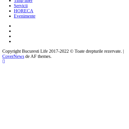
Timp liber
Servicii
HORECA
Evenimente
Facebook
Twitter
Instagram
Google
Copyright Bucuresti Life 2017-2022 © Toate drepturile rezervate.
|
CoverNews
de AF themes.