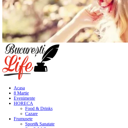
Meniu
principal
Acasa
8 Martie
Evenimente
HORECA
Food & Drinks
Cazare
Frumusete
Sport& Sanatate