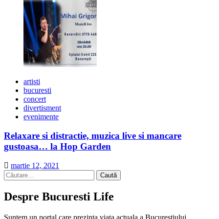
artisti
bucuresti
concert
divertisment
evenimente
Relaxare si distractie, muzica live si mancare
gustoasa… la Hop Garden
martie 12, 2021
Caută
după:
Despre Bucuresti Life
Suntem un portal care prezinta viata actuala a Bucurestiului.