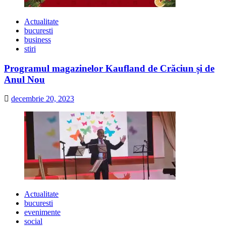
Actualitate
bucuresti
business
stiri
Programul magazinelor Kaufland de Crăciun și de
Anul Nou
decembrie 20, 2023
Actualitate
bucuresti
evenimente
social