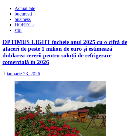
Actualitate
bucuresti
business
HORECa
stiri
OPTIMUS LIGHT încheie anul 2025 cu o cifră de
afaceri de peste 1 milion de euro și estimează
dublarea cererii pentru soluții de refrigerare
comercială în 2026
ianuarie 23, 2026