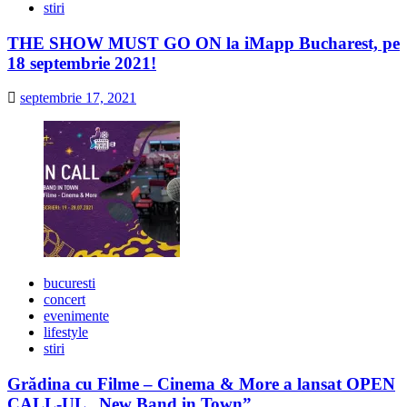
stiri
THE SHOW MUST GO ON la iMapp Bucharest, pe
18 septembrie 2021!
septembrie 17, 2021
bucuresti
concert
evenimente
lifestyle
stiri
Grădina cu Filme – Cinema & More a lansat OPEN
CALL-UL „New Band in Town”