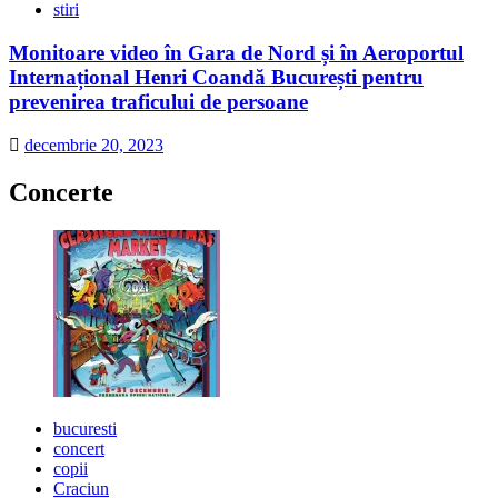
stiri
Monitoare video în Gara de Nord și în Aeroportul
Internațional Henri Coandă București pentru
prevenirea traficului de persoane
decembrie 20, 2023
Concerte
bucuresti
concert
copii
Craciun