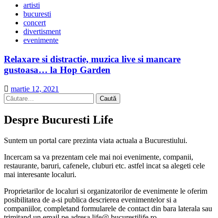
artisti
bucuresti
concert
divertisment
evenimente
Relaxare si distractie, muzica live si mancare
gustoasa… la Hop Garden
martie 12, 2021
Caută
după:
Despre Bucuresti Life
Suntem un portal care prezinta viata actuala a Bucurestiului.
Incercam sa va prezentam cele mai noi evenimente, companii,
restaurante, baruri, cafenele, cluburi etc. astfel incat sa alegeti cele
mai interesante localuri.
Proprietarilor de localuri si organizatorilor de evenimente le oferim
posibilitatea de a-si publica descrierea evenimentelor si a
companiilor, completand formularele de contact din bara laterala sau
trimitand un email pe adresa life@ bucurestilife.ro