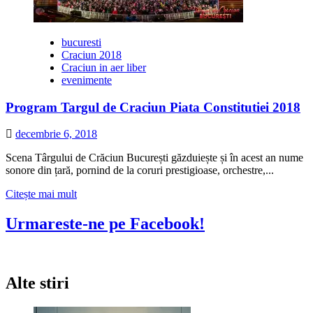
bucuresti
Craciun 2018
Craciun in aer liber
evenimente
Program Targul de Craciun Piata Constitutiei 2018
decembrie 6, 2018
Scena Târgului de Crăciun București găzduiește și în acest an nume
sonore din țară, pornind de la coruri prestigioase, orchestre,...
Citește
Citește mai mult
mai
multe
Urmareste-ne pe Facebook!
despre
Program
Targul
de
Alte stiri
Craciun
Piata
Constitutiei