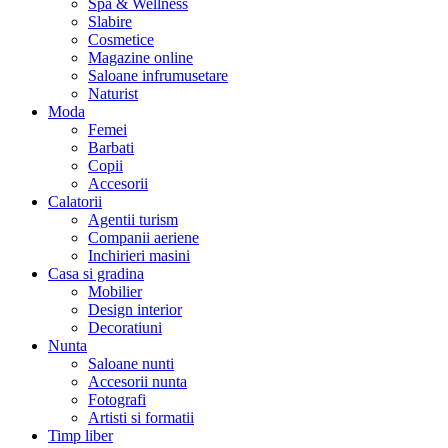
Spa & Wellness
Slabire
Cosmetice
Magazine online
Saloane infrumusetare
Naturist
Moda
Femei
Barbati
Copii
Accesorii
Calatorii
Agentii turism
Companii aeriene
Inchirieri masini
Casa si gradina
Mobilier
Design interior
Decoratiuni
Nunta
Saloane nunti
Accesorii nunta
Fotografi
Artisti si formatii
Timp liber