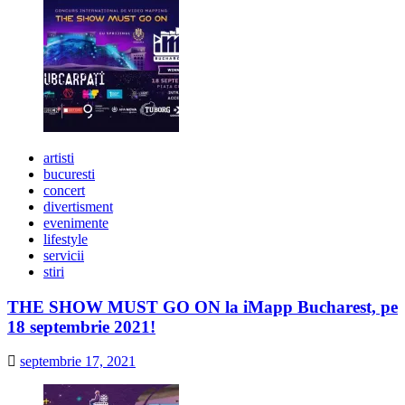
artisti
bucuresti
concert
divertisment
evenimente
lifestyle
servicii
stiri
THE SHOW MUST GO ON la iMapp Bucharest, pe
18 septembrie 2021!
septembrie 17, 2021