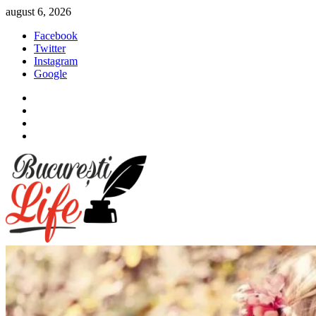
Sari
august 6, 2026
la
Facebook
conținut
Twitter
Instagram
Google
Facebook
Twitter
Instagram
Google