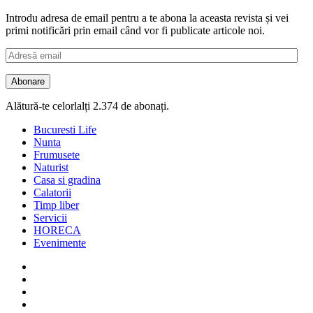
Introdu adresa de email pentru a te abona la aceasta revista și vei
primi notificări prin email când vor fi publicate articole noi.
Adresă
email
Abonare
Alătură-te celorlalți 2.374 de abonați.
Bucuresti Life
Nunta
Frumusete
Naturist
Casa si gradina
Calatorii
Timp liber
Servicii
HORECA
Evenimente
Facebook
Twitter
Instagram
Google