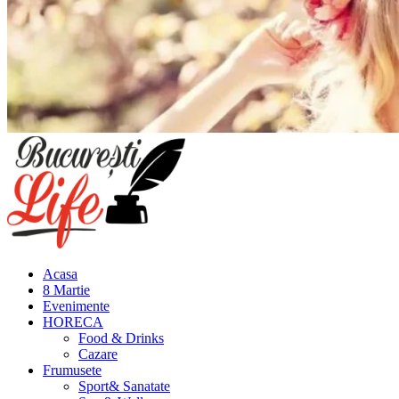
Meniu
principal
Acasa
8 Martie
Evenimente
HORECA
Food & Drinks
Cazare
Frumusete
Sport& Sanatate