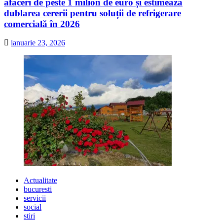
afaceri de peste 1 milion de euro și estimează
dublarea cererii pentru soluții de refrigerare
comercială în 2026
ianuarie 23, 2026
Actualitate
bucuresti
servicii
social
stiri