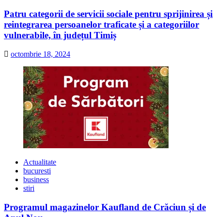
Patru categorii de servicii sociale pentru sprijinirea și
reintegrarea persoanelor traficate și a categoriilor
vulnerabile, în județul Timiș
octombrie 18, 2024
Actualitate
bucuresti
business
stiri
Programul magazinelor Kaufland de Crăciun și de