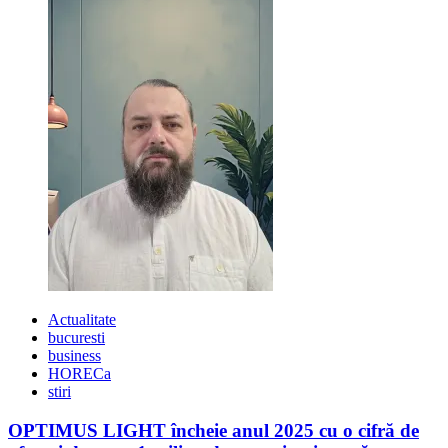
2018
Actualitate
bucuresti
business
HORECa
stiri
OPTIMUS LIGHT încheie anul 2025 cu o cifră de