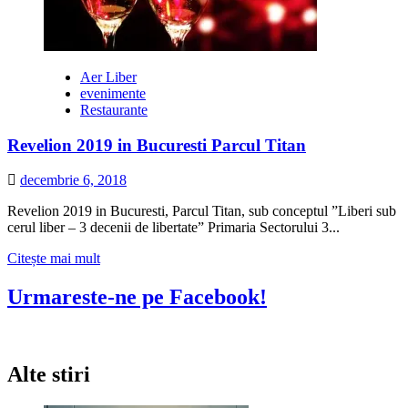
Aer Liber
evenimente
Restaurante
Revelion 2019 in Bucuresti Parcul Titan
decembrie 6, 2018
Revelion 2019 in Bucuresti, Parcul Titan, sub conceptul ”Liberi sub
cerul liber – 3 decenii de libertate” Primaria Sectorului 3...
Citește
Citește mai mult
mai
multe
Urmareste-ne pe Facebook!
despre
Revelion
2019
in
Alte stiri
Bucuresti
Parcul
Titan