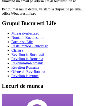
trimitand un email pe adresa life@ bucurestilife.ro
Pentru mai multe detalii, va stam la dispozitie pe email:
office@bucurestilife.ro
Grupul Bucuresti Life
MireasaPerfecta.ro
Nunta in Bucuresti.ro
Bucuresti Life
Restaurante-Bucuresti.ro
Clarissa
Revelion in Bucuresti
Revelion in Romania
Revelion-in-Romania
Revelion Romania
Oferte de Revelion .ro
Revelion la munte
Locuri de munca