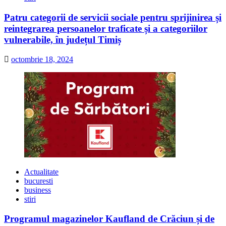
Patru categorii de servicii sociale pentru sprijinirea și
reintegrarea persoanelor traficate și a categoriilor
vulnerabile, în județul Timiș
octombrie 18, 2024
Actualitate
bucuresti
business
stiri
Programul magazinelor Kaufland de Crăciun și de