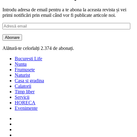
Introdu adresa de email pentru a te abona la aceasta revista și vei
primi notificări prin email când vor fi publicate articole noi.
Adresă
email
Abonare
Alătură-te celorlalți 2.374 de abonați.
Bucuresti Life
Nunta
Frumusete
Naturist
Casa si gradina
Calatorii
Timp liber
Servicii
HORECA
Evenimente
Facebook
Twitter
Instagram
Google