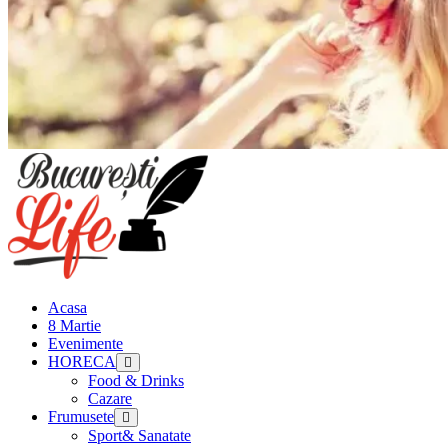
Meniu
principal
Acasa
8 Martie
Evenimente
HORECA
Food & Drinks
Cazare
Frumusete
Sport& Sanatate