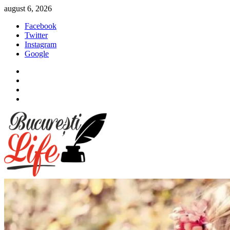
Sari
august 6, 2026
la
Facebook
conținut
Twitter
Instagram
Google
Facebook
Twitter
Instagram
Google