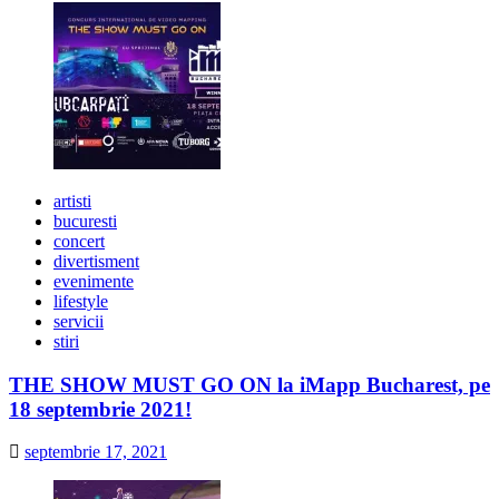
artisti
bucuresti
concert
divertisment
evenimente
lifestyle
servicii
stiri
THE SHOW MUST GO ON la iMapp Bucharest, pe
18 septembrie 2021!
septembrie 17, 2021