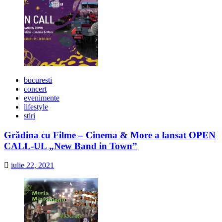
bucuresti
concert
evenimente
lifestyle
stiri
Grădina cu Filme – Cinema & More a lansat OPEN
CALL-UL „New Band in Town”
iulie 22, 2021