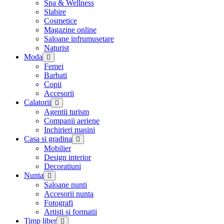
Spa & Wellness
Slabire
Cosmetice
Magazine online
Saloane infrumusetare
Naturist
Moda
Femei
Barbati
Copii
Accesorii
Calatorii
Agentii turism
Companii aeriene
Inchirieri masini
Casa si gradina
Mobilier
Design interior
Decoratiuni
Nunta
Saloane nunti
Accesorii nunta
Fotografi
Artisti si formatii
Timp liber