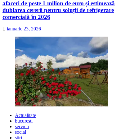
afaceri de peste 1 milion de euro și estimează
dublarea cererii pentru soluții de refrigerare
comercială în 2026
ianuarie 23, 2026
Actualitate
bucuresti
servicii
social
stiri