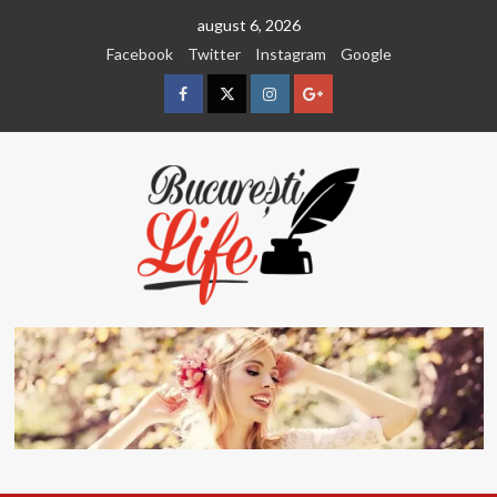
Sari
august 6, 2026
la
Facebook
Twitter
Instagram
Google
conținut
Facebook
Twitter
Instagram
Google