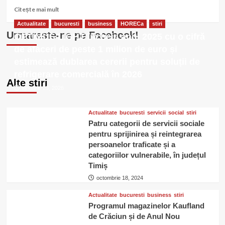
Citește
Citește mai mult
mai
Actualitate
bucuresti
business
HORECa
stiri
multe
Urmareste-ne pe Facebook!
OPTIMUS LIGHT încheie anul 2025 cu o cifră
despre
Revelion
de afaceri de peste 1 milion de euro și
2022
estimează dublarea cererii pentru soluții de
sau
refrigerare comercială în 2026
Craciun
Alte stiri
2021
ianuarie 23, 2026
la
Alpina
Casi
Actualitate
bucuresti
servicii
social
stiri
–
Patru categorii de servicii sociale
Paltinis
pentru sprijinirea și reintegrarea
persoanelor traficate și a
categoriilor vulnerabile, în județul
Timiș
octombrie 18, 2024
Actualitate
bucuresti
business
stiri
Programul magazinelor Kaufland
de Crăciun și de Anul Nou