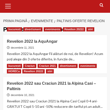
Meniu
principal
PRIMA PAGINĂ
EVENIMENTE
PALTINIS OFERTE REVELION
Paltinis oferte revelion
bucuresti
divertisment
evenimente
Revelion 20222
stiri
Revelion 2022 la AquAngar
decembrie 11, 2021
Revelion 2022 la AquAngar Fii alături de noi, de Revelion! Acum
poți alege din 3 oferte diferite, în funcție de...
bucuresti
Craciun
Craciun 2021
divertisment
evenimente
Citește
Citește mai mult
mai
HORECa
Revelion 20222
stiri
multe
despre
Revelion 2022 sau Craciun 2021 la Alpina Casi –
Revelion
Paltinis
2022
la
decembrie 10, 2021
AquAngar
Revelion 2022 sau Craciun 2021 la Alpina Casi Copii 0-4 ani-
GRATUIT Copii 5-10 ani -50% reducere din tariful pt.un adult...