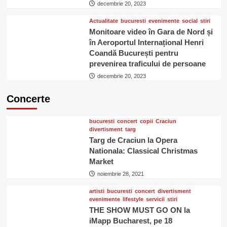
decembrie 20, 2023
Actualitate
bucuresti
evenimente
social
stiri
Monitoare video în Gara de Nord și
în Aeroportul Internațional Henri
Coandă București pentru
prevenirea traficului de persoane
decembrie 20, 2023
Concerte
bucuresti
concert
copii
Craciun
divertisment
targ
Targ de Craciun la Opera
Nationala: Classical Christmas
Market
noiembrie 28, 2021
artisti
bucuresti
concert
divertisment
evenimente
lifestyle
servicii
stiri
THE SHOW MUST GO ON la
iMapp Bucharest, pe 18