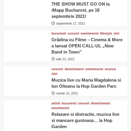
THE SHOW MUST GO ON la
iMapp Bucharest, pe 18
septembrie 2021!
septembrie 17, 2021
bucuresti
concert
evenimente
lifestyle
stiri
Grădina cu Filme – Cinema & More
a lansat OPEN CALL-UL „New
Band in Town”
iulie 22, 2021
concert
divertisment
evenimente
muzica
stiri
Muzica live cu Maria Magdalena si
Ion Olteanu la Hop Garden Parc
martie 12, 2021
artisti
bucuresti
concert
divertisment
evenimente
Relaxare si distractie, muzica live
si mancare gustoasa… la Hop
Garden