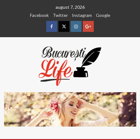
Sari
august 7, 2026
la
Facebook
Twitter
Instagram
Google
conținut
Facebook
Twitter
Instagram
Google