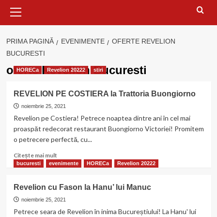
Meniu
principal
PRIMA PAGINĂ
EVENIMENTE
OFERTE REVELION
BUCURESTI
oferte Revelion Bucuresti
HORECa
Revelion 20222
stiri
REVELION PE COSTIERA la Trattoria Buongiorno
noiembrie 25, 2021
Revelion pe Costiera! Petrece noaptea dintre ani în cel mai
proaspăt redecorat restaurant Buongiorno Victoriei! Promitem
o petrecere perfectă, cu...
Citește
Citește mai mult
mai
bucuresti
evenimente
HORECa
Revelion 20222
multe
despre
Revelion cu Fason la Hanu’ lui Manuc
REVELION
PE
noiembrie 25, 2021
COSTIERA
Petrece seara de Revelion în inima Bucureștiului! La Hanu' lui