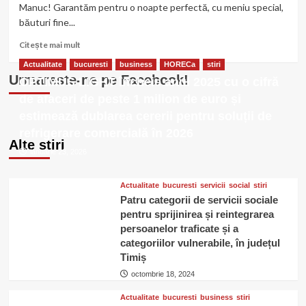
la
Manuc! Garantăm pentru o noapte perfectă, cu meniu special,
Trattoria
băuturi fine...
Buongiorno
Citește
Citește mai mult
mai
Actualitate
bucuresti
business
HORECa
stiri
multe
Urmareste-ne pe Facebook!
OPTIMUS LIGHT încheie anul 2025 cu o cifră
despre
Revelion
de afaceri de peste 1 milion de euro și
cu
estimează dublarea cererii pentru soluții de
Fason
refrigerare comercială în 2026
la
Alte stiri
Hanu’
ianuarie 23, 2026
lui
Manuc
Actualitate
bucuresti
servicii
social
stiri
Patru categorii de servicii sociale
pentru sprijinirea și reintegrarea
persoanelor traficate și a
categoriilor vulnerabile, în județul
Timiș
octombrie 18, 2024
Actualitate
bucuresti
business
stiri