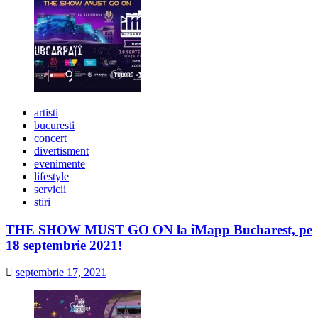
artisti
bucuresti
concert
divertisment
evenimente
lifestyle
servicii
stiri
THE SHOW MUST GO ON la iMapp Bucharest, pe
18 septembrie 2021!
septembrie 17, 2021