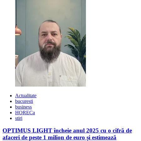
14
noiembrie
2020
Actualitate
bucuresti
business
HORECa
stiri
OPTIMUS LIGHT încheie anul 2025 cu o cifră de
afaceri de peste 1 milion de euro și estimează