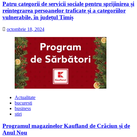
Patru categorii de servicii sociale pentru sprijinirea și
reintegrarea persoanelor traficate și a categoriilor
vulnerabile, în județul Timiș
octombrie 18, 2024
Actualitate
bucuresti
business
stiri
Programul magazinelor Kaufland de Crăciun și de
Anul Nou