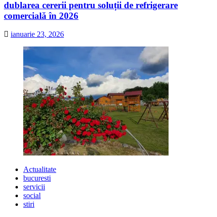
dublarea cererii pentru soluții de refrigerare
comercială în 2026
ianuarie 23, 2026
Actualitate
bucuresti
servicii
social
stiri