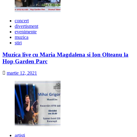
concert
divertisment
evenimente
muzica
stiri
Muzica live cu Maria Magdalena si Ion Olteanu la
Hop Garden Parc
martie 12, 2021
artisti