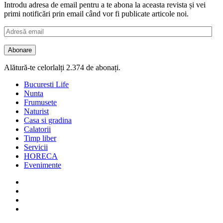
Introdu adresa de email pentru a te abona la aceasta revista și vei
primi notificări prin email când vor fi publicate articole noi.
Adresă
email
Abonare
Alătură-te celorlalți 2.374 de abonați.
Bucuresti Life
Nunta
Frumusete
Naturist
Casa si gradina
Calatorii
Timp liber
Servicii
HORECA
Evenimente
Facebook
Twitter
Instagram
Google