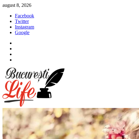
Sari
august 8, 2026
la
Facebook
conținut
Twitter
Instagram
Google
Facebook
Twitter
Instagram
Google