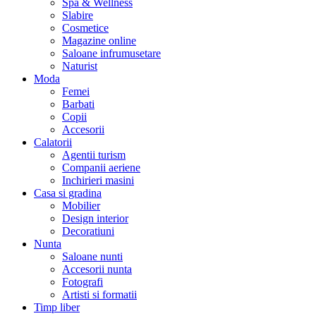
Spa & Wellness
Slabire
Cosmetice
Magazine online
Saloane infrumusetare
Naturist
Moda
Femei
Barbati
Copii
Accesorii
Calatorii
Agentii turism
Companii aeriene
Inchirieri masini
Casa si gradina
Mobilier
Design interior
Decoratiuni
Nunta
Saloane nunti
Accesorii nunta
Fotografi
Artisti si formatii
Timp liber