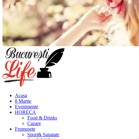
Meniu
principal
Acasa
8 Martie
Evenimente
HORECA
Food & Drinks
Cazare
Frumusete
Sport& Sanatate