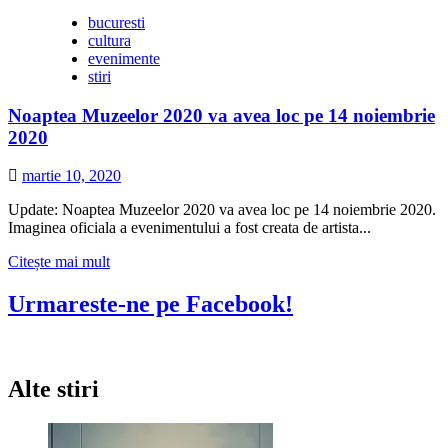
bucuresti
cultura
evenimente
stiri
Noaptea Muzeelor 2020 va avea loc pe 14 noiembrie
2020
martie 10, 2020
Update: Noaptea Muzeelor 2020 va avea loc pe 14 noiembrie 2020.
Imaginea oficiala a evenimentului a fost creata de artista...
Citește
Citește mai mult
mai
multe
Urmareste-ne pe Facebook!
despre
Noaptea
Muzeelor
2020
Alte stiri
va
avea
loc
pe