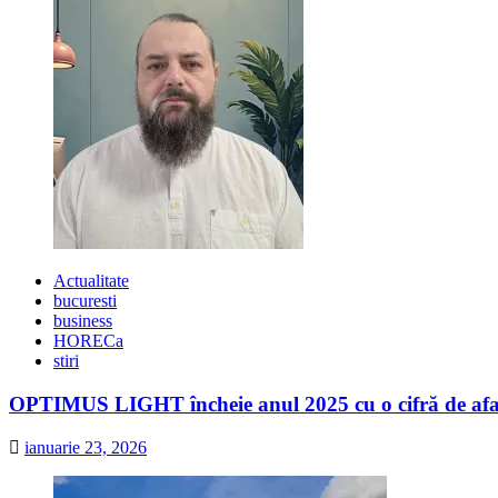
de
firme
Actualitate
bucuresti
business
HORECa
stiri
OPTIMUS LIGHT încheie anul 2025 cu o cifră de afaceri
ianuarie 23, 2026