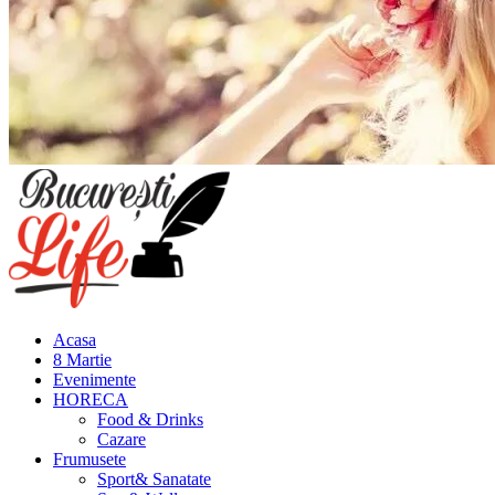
Meniu
principal
Acasa
8 Martie
Evenimente
HORECA
Food & Drinks
Cazare
Frumusete
Sport& Sanatate