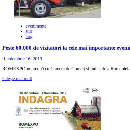
evenimente
stiri
targ
Peste 60.000 de vizitatori la cele mai importante even
noiembrie 16, 2019
ROMEXPO împreună cu Camera de Comerț și Industrie a României a o
Citește
Citește mai mult
mai
multe
despre
Peste
60.000
de
vizitatori
la
cele