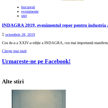
mai
importante
bucuresti
evenimente
evenimente
din
stiri
agricultură,
alimentație,
INDAGRA 2019, evenimentul reper pentru industria ag
ambalaje
și
octombrie 28, 2019
băuturi
Cea de-a a XXIV-a ediție a INDAGRA, cea mai importantă manifestare 
Citește
Citește mai mult
mai
multe
Urmareste-ne pe Facebook!
despre
INDAGRA
2019,
evenimentul
Alte stiri
reper
pentru
industria
agricolă,
reunește
peste
540