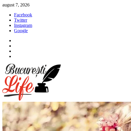
Sari
august 7, 2026
la
Facebook
conținut
Twitter
Instagram
Google
Facebook
Twitter
Instagram
Google