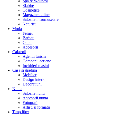
Spa & Wellness
Slabire
Cosmetice
Magazine online
Saloane infrumusetare
Naturist
Moda
Femei
Barbati
Copii
Accesorii
Calatorii
Agentii turism
Companii aeriene
Inchirieri masini
Casa si gradina
Mobilier
Design interior
Decoratiuni
Nunta
Saloane nunti
Accesorii nunta
Fotografi
Artisti si formatii
Timp liber