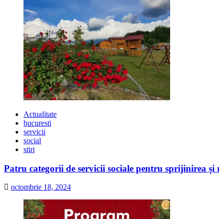
Actualitate
bucuresti
servicii
social
stiri
Patru categorii de servicii sociale pentru sprijinirea și
octombrie 18, 2024