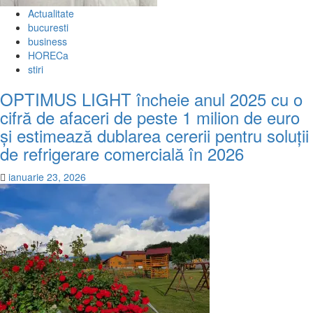
Actualitate
bucuresti
business
HORECa
stiri
OPTIMUS LIGHT încheie anul 2025 cu o
cifră de afaceri de peste 1 milion de euro
și estimează dublarea cererii pentru soluții
de refrigerare comercială în 2026
ianuarie 23, 2026