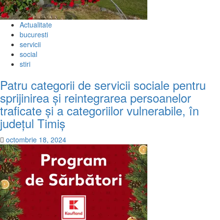
Actualitate
bucuresti
servicii
social
stiri
Patru categorii de servicii sociale pentru
sprijinirea și reintegrarea persoanelor
traficate și a categoriilor vulnerabile, în
județul Timiș
octombrie 18, 2024