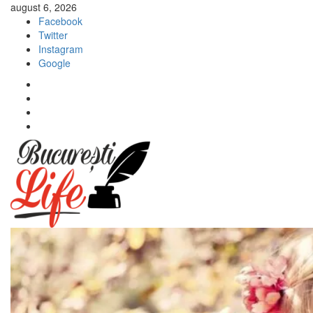
Sari
august 6, 2026
la
Facebook
conținut
Twitter
Instagram
Google
Facebook
Twitter
Instagram
Google