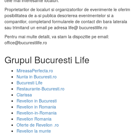
cele mai interesante localuri.
Proprietarilor de localuri si organizatorilor de evenimente le oferim
posibilitatea de a-si publica descrierea evenimentelor si a
companiilor, completand formularele de contact din bara laterala
sau trimitand un email pe adresa life@ bucurestilife.ro
Pentru mai multe detalii, va stam la dispozitie pe email:
office@bucurestilife.ro
Grupul Bucuresti Life
MireasaPerfecta.ro
Nunta in Bucuresti.ro
Bucuresti Life
Restaurante-Bucuresti.ro
Clarissa
Revelion in Bucuresti
Revelion in Romania
Revelion-in-Romania
Revelion Romania
Oferte de Revelion .ro
Revelion la munte