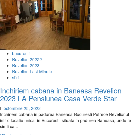
bucuresti
Revelion 20222
Revelion 2023
Revelion Last Minute
stiri
Inchiriem cabana in Baneasa Revelion
2023 LA Pensiunea Casa Verde Star
octombrie 25, 2022
Inchiriem cabana in padurea Baneasa-Bucuresti Petrece Revelionul
intr-o locatie unica in Bucuresti, situata in padurea Baneasa, unde te
simti ca...