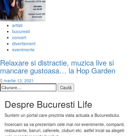
artisti
bucuresti
concert
divertisment
evenimente
Relaxare si distractie, muzica live si
mancare gustoasa… la Hop Garden
martie 12, 2021
Caută
după:
Despre Bucuresti Life
Suntem un portal care prezinta viata actuala a Bucurestiului.
Incercam sa va prezentam cele mai noi evenimente, companii,
restaurante, baruri, cafenele, cluburi etc. astfel incat sa alegeti