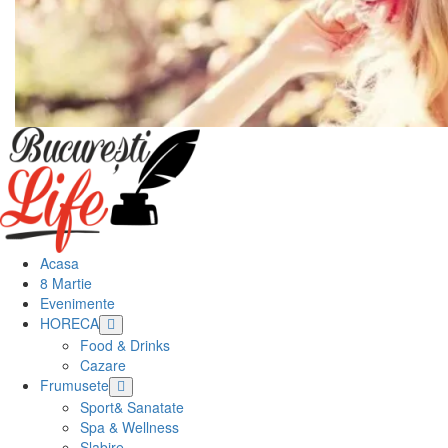
Meniu
principal
Acasa
8 Martie
Evenimente
HORECA
Food & Drinks
Cazare
Frumusete
Sport& Sanatate
Spa & Wellness
Slabire