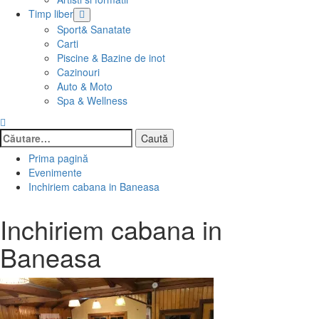
Timp liber
Sport& Sanatate
Carti
Piscine & Bazine de inot
Cazinouri
Auto & Moto
Spa & Wellness
Caută
după:
Prima pagină
Evenimente
Inchiriem cabana in Baneasa
Inchiriem cabana in
Baneasa