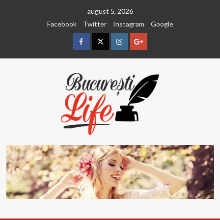
Sari
august 5, 2026
la
Facebook
Twitter
Instagram
Google
conținut
Facebook
Twitter
Instagram
Google