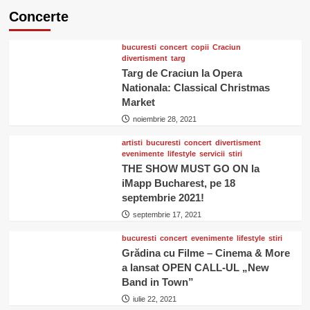
Concerte
bucuresti
concert
copii
Craciun
divertisment
targ
Targ de Craciun la Opera
Nationala: Classical Christmas
Market
noiembrie 28, 2021
artisti
bucuresti
concert
divertisment
evenimente
lifestyle
servicii
stiri
THE SHOW MUST GO ON la
iMapp Bucharest, pe 18
septembrie 2021!
septembrie 17, 2021
bucuresti
concert
evenimente
lifestyle
stiri
Grădina cu Filme – Cinema & More
a lansat OPEN CALL-UL „New
Band in Town”
iulie 22, 2021