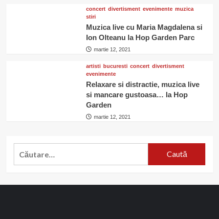
concert
divertisment
evenimente
muzica
stiri
Muzica live cu Maria Magdalena si
Ion Olteanu la Hop Garden Parc
martie 12, 2021
artisti
bucuresti
concert
divertisment
evenimente
Relaxare si distractie, muzica live
si mancare gustoasa… la Hop
Garden
martie 12, 2021
Caută
după: