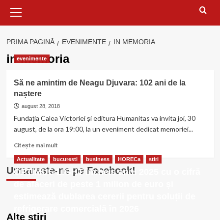
Meniu
principal
PRIMA PAGINĂ
EVENIMENTE
IN MEMORIA
in memoria
evenimente
Să ne amintim de Neagu Djuvara: 102 ani de la
naștere
august 28, 2018
Fundația Calea Victoriei și editura Humanitas va invita joi, 30
august, de la ora 19:00, la un eveniment dedicat memoriei...
Citește
Citește mai mult
mai
Actualitate
bucuresti
business
HORECa
stiri
multe
Urmareste-ne pe Facebook!
OPTIMUS LIGHT încheie anul 2025 cu o cifră
despre
Să
de afaceri de peste 1 milion de euro și
ne
estimează dublarea cererii pentru soluții de
amintim
refrigerare comercială în 2026
de
Alte stiri
Neagu