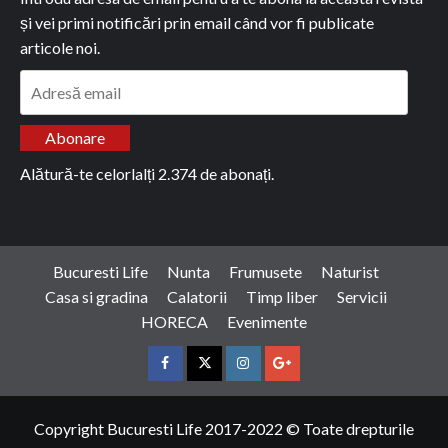
și vei primi notificări prin email când vor fi publicate
articole noi.
Adresă
email
Abonare
Alătură-te celorlalți 2.374 de abonați.
Bucuresti Life
Nunta
Frumusete
Naturist
Casa si gradina
Calatorii
Timp liber
Servicii
HORECA
Evenimente
Facebook
Twitter
Instagram
Google
Copyright Bucuresti Life 2017-2022 © Toate drepturile