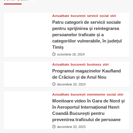
ianuarie 23, 2026
Djuvara:
102
ani
Actualitate
bucuresti
servicii
social
stiri
de
Patru categorii de servicii sociale
la
pentru sprijinirea și reintegrarea
naștere
persoanelor traficate și a
categoriilor vulnerabile, în județul
Timiș
octombrie 18, 2024
Actualitate
bucuresti
business
stiri
Programul magazinelor Kaufland
de Crăciun și de Anul Nou
decembrie 20, 2023
Actualitate
bucuresti
evenimente
social
stiri
Monitoare video în Gara de Nord și
în Aeroportul Internațional Henri
Coandă București pentru
prevenirea traficului de persoane
decembrie 20, 2023