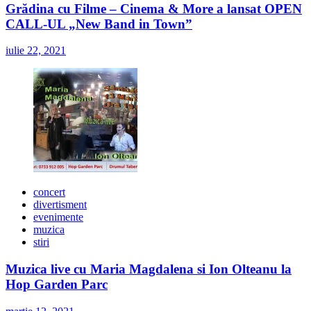
Grădina cu Filme – Cinema & More a lansat OPEN
CALL-UL „New Band in Town”
iulie 22, 2021
concert
divertisment
evenimente
muzica
stiri
Muzica live cu Maria Magdalena si Ion Olteanu la
Hop Garden Parc