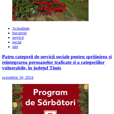
Actualitate
bucuresti
servicii
social
stiri
Patru categorii de servicii sociale pentru sprijinirea și
reintegrarea persoanelor traficate și a categoriilor
vulnerabile, în județul Timiș
octombrie 18, 2024