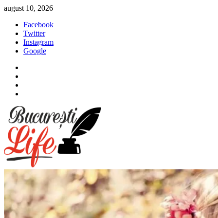
Sari
august 10, 2026
la
Facebook
conținut
Twitter
Instagram
Google
Facebook
Twitter
Instagram
Google