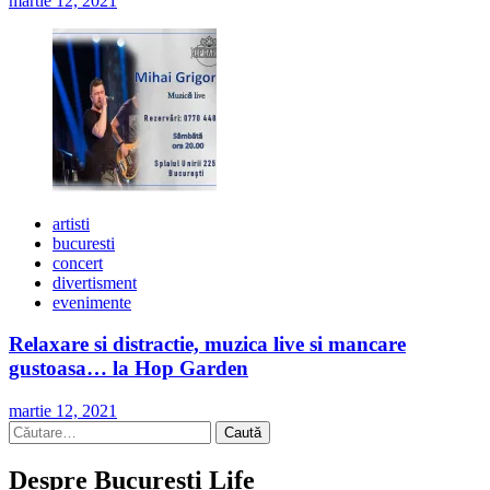
martie 12, 2021
artisti
bucuresti
concert
divertisment
evenimente
Relaxare si distractie, muzica live si mancare
gustoasa… la Hop Garden
martie 12, 2021
Caută
după:
Despre Bucuresti Life