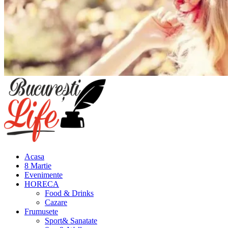
Meniu
principal
Acasa
8 Martie
Evenimente
HORECA
Food & Drinks
Cazare
Frumusete
Sport& Sanatate