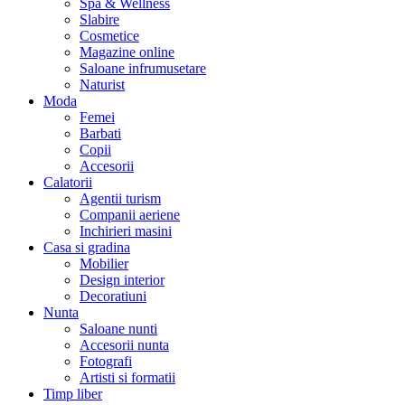
Spa & Wellness
Slabire
Cosmetice
Magazine online
Saloane infrumusetare
Naturist
Moda
Femei
Barbati
Copii
Accesorii
Calatorii
Agentii turism
Companii aeriene
Inchirieri masini
Casa si gradina
Mobilier
Design interior
Decoratiuni
Nunta
Saloane nunti
Accesorii nunta
Fotografi
Artisti si formatii
Timp liber