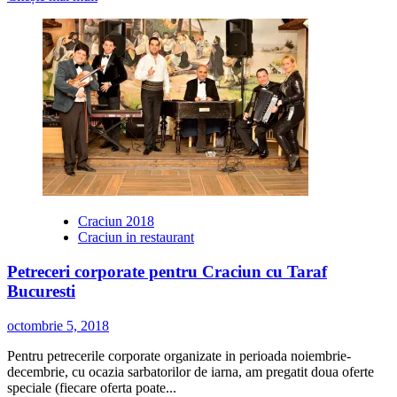
mai
multe
despre
Program
educational:
Nunta…
pas
cu
pas
Craciun 2018
Craciun in restaurant
Petreceri corporate pentru Craciun cu Taraf
Bucuresti
octombrie 5, 2018
Pentru petrecerile corporate organizate in perioada noiembrie-
decembrie, cu ocazia sarbatorilor de iarna, am pregatit doua oferte
speciale (fiecare oferta poate...