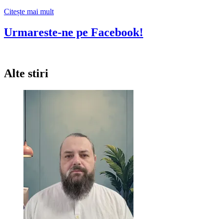
Citește
Citește mai mult
mai
multe
Urmareste-ne pe Facebook!
despre
Petreceri
corporate
pentru
Alte stiri
Craciun
cu
Taraf
Bucuresti