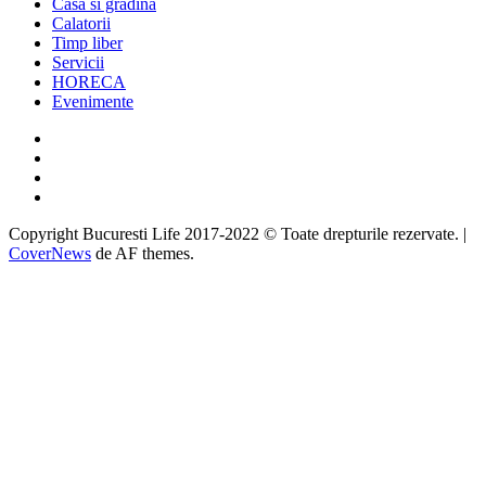
Casa si gradina
Calatorii
Timp liber
Servicii
HORECA
Evenimente
Facebook
Twitter
Instagram
Google
Copyright Bucuresti Life 2017-2022 © Toate drepturile rezervate.
|
CoverNews
de AF themes.