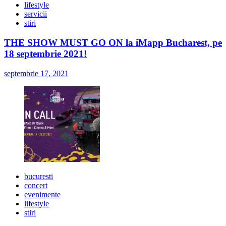
lifestyle
servicii
stiri
THE SHOW MUST GO ON la iMapp Bucharest, pe
18 septembrie 2021!
septembrie 17, 2021
bucuresti
concert
evenimente
lifestyle
stiri