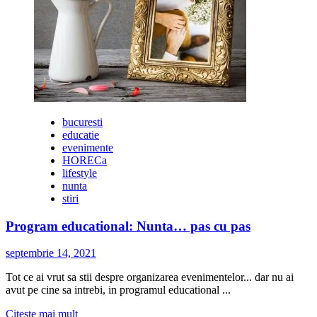
bucuresti
educatie
evenimente
HORECa
lifestyle
nunta
stiri
Program educational: Nunta… pas cu pas
septembrie 14, 2021
Tot ce ai vrut sa stii despre organizarea evenimentelor... dar nu ai
avut pe cine sa intrebi, in programul educational ...
Citește
Citește mai mult