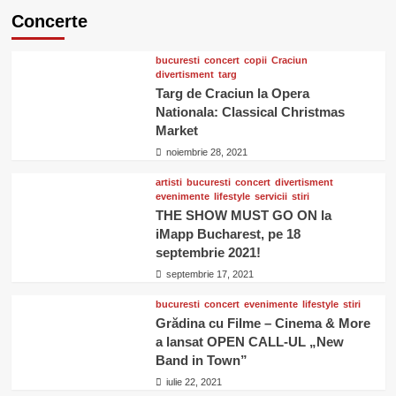
Concerte
bucuresti
concert
copii
Craciun
divertisment
targ
Targ de Craciun la Opera
Nationala: Classical Christmas
Market
noiembrie 28, 2021
artisti
bucuresti
concert
divertisment
evenimente
lifestyle
servicii
stiri
THE SHOW MUST GO ON la
iMapp Bucharest, pe 18
septembrie 2021!
septembrie 17, 2021
bucuresti
concert
evenimente
lifestyle
stiri
Grădina cu Filme – Cinema & More
a lansat OPEN CALL-UL „New
Band in Town”
iulie 22, 2021