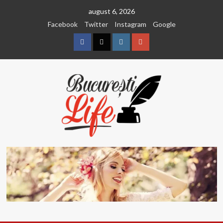
Sari
august 6, 2026
la
Facebook
Twitter
Instagram
Google
conținut
Facebook
Twitter
Instagram
Google