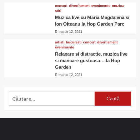
concert
divertisment
evenimente
muzica
stiri
Muzica live cu Maria Magdalena si
Ion Olteanu la Hop Garden Parc
martie 12, 2021
artisti
bucuresti
concert
divertisment
evenimente
Relaxare si distractie, muzica live
si mancare gustoasa… la Hop
Garden
martie 12, 2021
Caută
după: