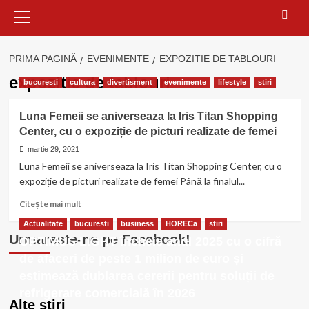
Meniu
principal
PRIMA PAGINĂ
EVENIMENTE
EXPOZITIE DE TABLOURI
expozitie de tablouri
bucuresti
cultura
divertisment
evenimente
lifestyle
stiri
Luna Femeii se aniverseaza la Iris Titan Shopping
Center, cu o expoziție de picturi realizate de femei
martie 29, 2021
Luna Femeii se aniverseaza la Iris Titan Shopping Center, cu o
expoziție de picturi realizate de femei Până la finalul...
Citește
Citește mai mult
mai
Actualitate
bucuresti
business
HORECa
stiri
multe
Urmareste-ne pe Facebook!
OPTIMUS LIGHT încheie anul 2025 cu o cifră
despre
Luna
de afaceri de peste 1 milion de euro și
Femeii
estimează dublarea cererii pentru soluții de
se
refrigerare comercială în 2026
aniverseaza
Alte stiri
la