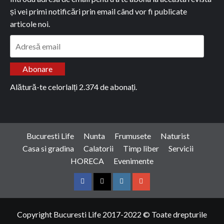
și vei primi notificări prin email când vor fi publicate
articole noi.
Adresă
email
Abonare
Alătură-te celorlalți 2.374 de abonați.
Bucuresti Life
Nunta
Frumusete
Naturist
Casa si gradina
Calatorii
Timp liber
Servicii
HORECA
Evenimente
Facebook
Twitter
Instagram
Google
Copyright Bucuresti Life 2017-2022 © Toate drepturile