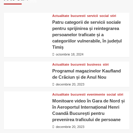
ianuarie 23, 2026
Iris
Titan
Shopping
Actualitate
bucuresti
servicii
social
stiri
Center,
Patru categorii de servicii sociale
cu
pentru sprijinirea și reintegrarea
o
persoanelor traficate și a
expoziție
categoriilor vulnerabile, în județul
de
Timiș
picturi
octombrie 18, 2024
realizate
de
Actualitate
bucuresti
business
stiri
femei
Programul magazinelor Kaufland
de Crăciun și de Anul Nou
decembrie 20, 2023
Actualitate
bucuresti
evenimente
social
stiri
Monitoare video în Gara de Nord și
în Aeroportul Internațional Henri
Coandă București pentru
prevenirea traficului de persoane
decembrie 20, 2023