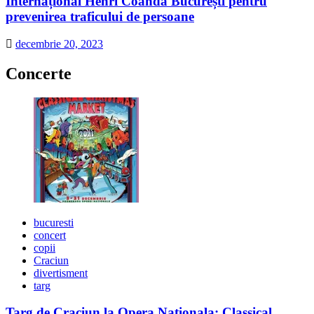
Internațional Henri Coandă București pentru
prevenirea traficului de persoane
decembrie 20, 2023
Concerte
bucuresti
concert
copii
Craciun
divertisment
targ
Targ de Craciun la Opera Nationala: Classical