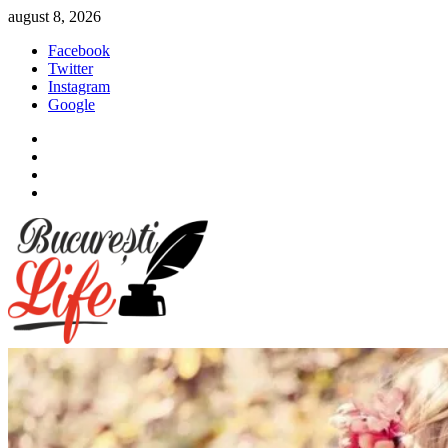
Sari
august 8, 2026
la
Facebook
conținut
Twitter
Instagram
Google
Facebook
Twitter
Instagram
Google