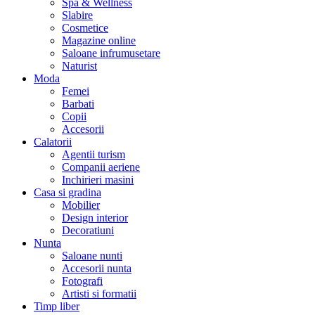
Spa & Wellness
Slabire
Cosmetice
Magazine online
Saloane infrumusetare
Naturist
Moda
Femei
Barbati
Copii
Accesorii
Calatorii
Agentii turism
Companii aeriene
Inchirieri masini
Casa si gradina
Mobilier
Design interior
Decoratiuni
Nunta
Saloane nunti
Accesorii nunta
Fotografi
Artisti si formatii
Timp liber