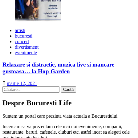
artisti
bucuresti
concert
divertisment
evenimente
Relaxare si distractie, muzica live si mancare
gustoasa… la Hop Garden
martie 12, 2021
Caută
după:
Despre Bucuresti Life
Suntem un portal care prezinta viata actuala a Bucurestiului.
Incercam sa va prezentam cele mai noi evenimente, companii,
restaurante, baruri, cafenele, cluburi etc. astfel incat sa alegeti cele
mai interesante localuri.