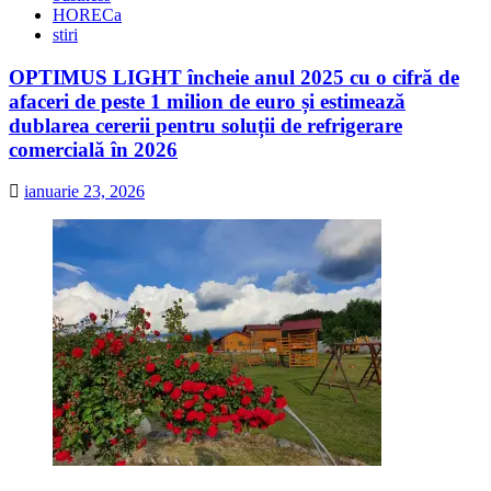
HORECa
stiri
OPTIMUS LIGHT încheie anul 2025 cu o cifră de
afaceri de peste 1 milion de euro și estimează
dublarea cererii pentru soluții de refrigerare
comercială în 2026
ianuarie 23, 2026