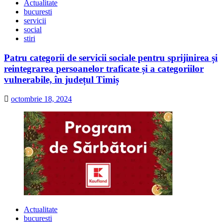
Actualitate
bucuresti
servicii
social
stiri
Patru categorii de servicii sociale pentru sprijinirea și
reintegrarea persoanelor traficate și a categoriilor
vulnerabile, în județul Timiș
octombrie 18, 2024
Actualitate
bucuresti