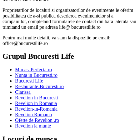
Proprietarilor de localuri si organizatorilor de evenimente le oferim
posibilitatea de a-si publica descrierea evenimentelor si a
companiilor, completand formularele de contact din bara laterala sau
trimitand un email pe adresa life@ bucurestilife.ro
Pentru mai multe detalii, va stam la dispozitie pe email:
office@bucurestilife.ro
Grupul Bucuresti Life
MireasaPerfecta.ro
Nunta in Bucuresti.ro
Bucuresti Life
Restaurante-Bucuresti.ro
Clarissa
Revelion in Bucuresti
Revelion in Romania
Revelion-in-Romania
Revelion Romania
Oferte de Revelion .ro
Revelion la munte
Locuri de munca