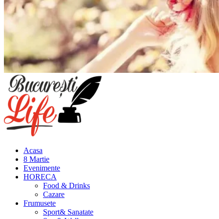
Meniu
principal
Acasa
8 Martie
Evenimente
HORECA
Food & Drinks
Cazare
Frumusete
Sport& Sanatate