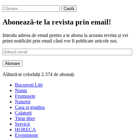
Caută
după:
Abonează-te la revista prin email!
Introdu adresa de email pentru a te abona la aceasta revista și vei
primi notificări prin email când vor fi publicate articole noi.
Adresă
email
Abonare
Alătură-te celorlalți 2.374 de abonați.
Bucuresti Life
Nunta
Frumusete
Naturist
Casa si gradina
Calatorii
Timp liber
Servicii
HORECA
Evenimente