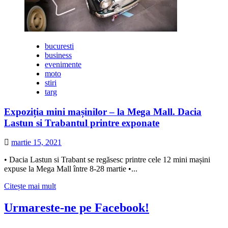
bucuresti
business
evenimente
moto
stiri
targ
Expoziția mini mașinilor – la Mega Mall. Dacia
Lastun si Trabantul printre exponate
martie 15, 2021
• Dacia Lastun si Trabant se regăsesc printre cele 12 mini mașini
expuse la Mega Mall între 8-28 martie •...
Citește
Citește mai mult
mai
multe
Urmareste-ne pe Facebook!
despre
Expoziția