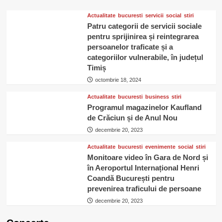
Garden
Parc
Actualitate
bucuresti
servicii
social
stiri
Patru categorii de servicii sociale
pentru sprijinirea și reintegrarea
persoanelor traficate și a
categoriilor vulnerabile, în județul
Timiș
octombrie 18, 2024
Actualitate
bucuresti
business
stiri
Programul magazinelor Kaufland
de Crăciun și de Anul Nou
decembrie 20, 2023
Actualitate
bucuresti
evenimente
social
stiri
Monitoare video în Gara de Nord și
în Aeroportul Internațional Henri
Coandă București pentru
prevenirea traficului de persoane
decembrie 20, 2023