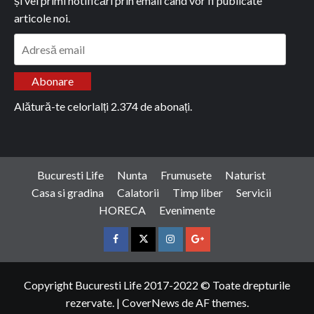
și vei primi notificări prin email când vor fi publicate
articole noi.
Adresă
email
Abonare
Alătură-te celorlalți 2.374 de abonați.
Bucuresti Life
Nunta
Frumusete
Naturist
Casa si gradina
Calatorii
Timp liber
Servicii
HORECA
Evenimente
Facebook
Twitter
Instagram
Google
Copyright Bucuresti Life 2017-2022 © Toate drepturile
rezervate.
|
CoverNews
de AF themes.