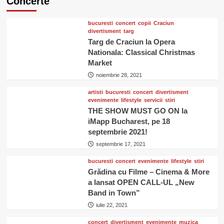
Concerte
bucuresti
concert
copii
Craciun
divertisment
targ
Targ de Craciun la Opera
Nationala: Classical Christmas
Market
noiembrie 28, 2021
artisti
bucuresti
concert
divertisment
evenimente
lifestyle
servicii
stiri
THE SHOW MUST GO ON la
iMapp Bucharest, pe 18
septembrie 2021!
septembrie 17, 2021
bucuresti
concert
evenimente
lifestyle
stiri
Grădina cu Filme – Cinema & More
a lansat OPEN CALL-UL „New
Band in Town”
iulie 22, 2021
concert
divertisment
evenimente
muzica