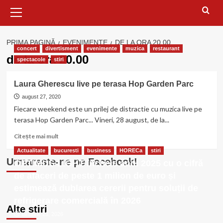
Meniu
principal
PRIMA PAGINĂ
EVENIMENTE
DE LA ORA 20.00
concert
divertisment
evenimente
muzica
restaurant
de la ora 20.00
spectacole
stiri
Laura Gherescu live pe terasa Hop Garden Parc
august 27, 2020
Fiecare weekend este un prilej de distractie cu muzica live pe
terasa Hop Garden Parc... Vineri, 28 august, de la...
Citește
Citește mai mult
mai
Actualitate
bucuresti
business
HORECa
stiri
multe
Urmareste-ne pe Facebook!
OPTIMUS LIGHT încheie anul 2025 cu o cifră
despre
Laura
de afaceri de peste 1 milion de euro și
Gherescu
estimează dublarea cererii pentru soluții de
live
refrigerare comercială în 2026
pe
Alte stiri
terasa
ianuarie 23, 2026
Hop