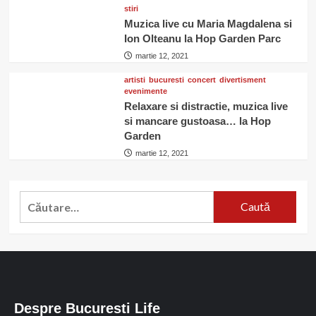
stiri
Muzica live cu Maria Magdalena si
Ion Olteanu la Hop Garden Parc
martie 12, 2021
artisti
bucuresti
concert
divertisment
evenimente
Relaxare si distractie, muzica live
si mancare gustoasa… la Hop
Garden
martie 12, 2021
Caută
după:
Despre Bucuresti Life