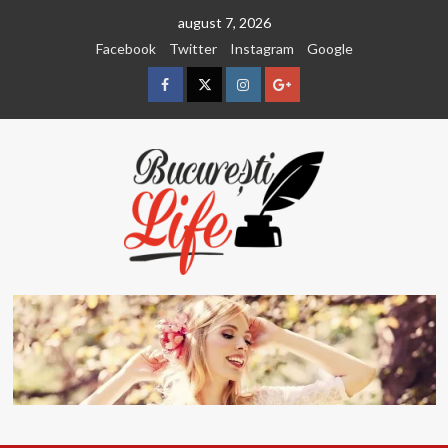
Sari
august 7, 2026
la
Facebook
Twitter
Instagram
Google
conținut
Facebook
Twitter
Instagram
Google