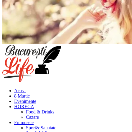
Meniu
principal
Acasa
8 Martie
Evenimente
HORECA
Food & Drinks
Cazare
Frumusete
Sport& Sanatate