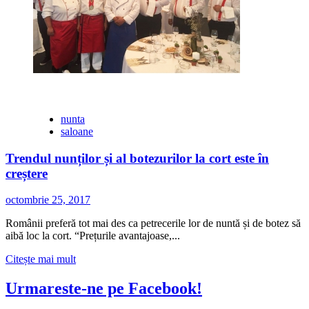
nunta
saloane
Trendul nunților și al botezurilor la cort este în
creștere
octombrie 25, 2017
Românii preferă tot mai des ca petrecerile lor de nuntă și de botez să
aibă loc la cort. “Prețurile avantajoase,...
Citește
Citește mai mult
mai
multe
Urmareste-ne pe Facebook!
despre
Trendul