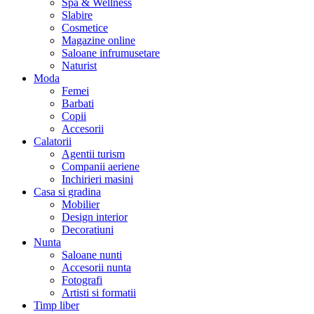
Spa & Wellness
Slabire
Cosmetice
Magazine online
Saloane infrumusetare
Naturist
Moda
Femei
Barbati
Copii
Accesorii
Calatorii
Agentii turism
Companii aeriene
Inchirieri masini
Casa si gradina
Mobilier
Design interior
Decoratiuni
Nunta
Saloane nunti
Accesorii nunta
Fotografi
Artisti si formatii
Timp liber