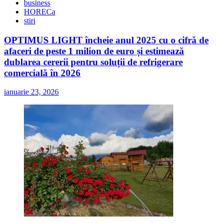
business
HORECa
stiri
OPTIMUS LIGHT încheie anul 2025 cu o cifră de
afaceri de peste 1 milion de euro și estimează
dublarea cererii pentru soluții de refrigerare
comercială în 2026
ianuarie 23, 2026