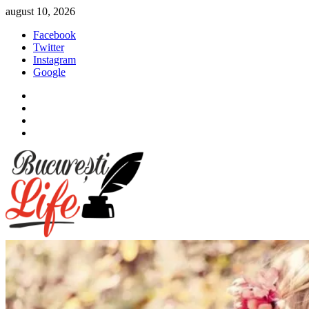
Sari
august 10, 2026
la
Facebook
conținut
Twitter
Instagram
Google
Facebook
Twitter
Instagram
Google