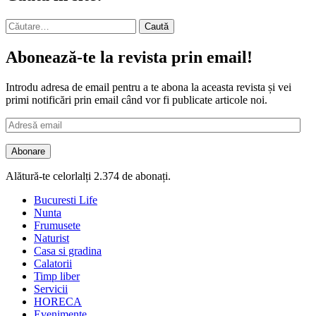
Caută
după:
Abonează-te la revista prin email!
Introdu adresa de email pentru a te abona la aceasta revista și vei
primi notificări prin email când vor fi publicate articole noi.
Adresă
email
Abonare
Alătură-te celorlalți 2.374 de abonați.
Bucuresti Life
Nunta
Frumusete
Naturist
Casa si gradina
Calatorii
Timp liber
Servicii
HORECA
Evenimente