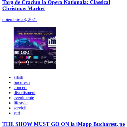
Targ de Craciun la Opera Nationala: Classical
Christmas Market
noiembrie 28, 2021
artisti
bucuresti
concert
divertisment
evenimente
lifestyle
servicii
stiri
THE SHOW MUST GO ON la iMapp Bucharest, pe