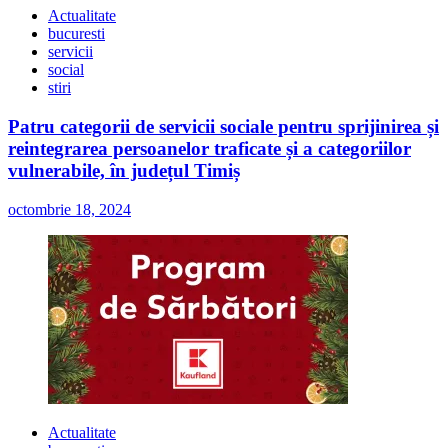
Actualitate
bucuresti
servicii
social
stiri
Patru categorii de servicii sociale pentru sprijinirea și
reintegrarea persoanelor traficate și a categoriilor
vulnerabile, în județul Timiș
octombrie 18, 2024
Actualitate