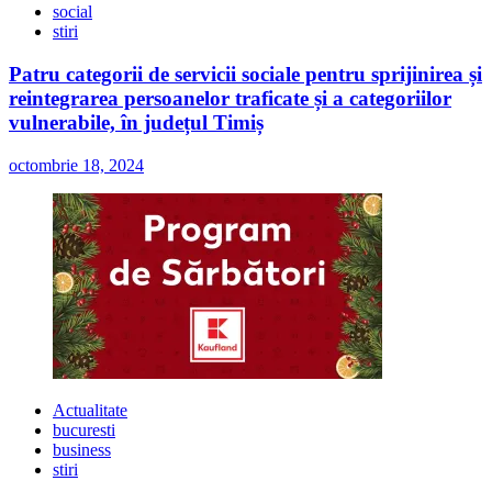
social
stiri
Patru categorii de servicii sociale pentru sprijinirea și
reintegrarea persoanelor traficate și a categoriilor
vulnerabile, în județul Timiș
octombrie 18, 2024
Actualitate
bucuresti
business
stiri