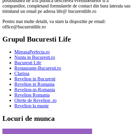
posibilitatea de a-si publica descrierea evenimentelor si a
companiilor, completand formularele de contact din bara laterala sau
trimitand un email pe adresa life@ bucurestilife.ro
Pentru mai multe detalii, va stam la dispozitie pe email:
office@bucurestilife.ro
Grupul Bucuresti Life
MireasaPerfecta.ro
Nunta in Bucuresti.ro
Bucuresti Life
Restaurante-Bucuresti.ro
Clarissa
Revelion in Bucuresti
Revelion in Romania
Revelion-in-Romania
Revelion Romania
Oferte de Revelion .ro
Revelion la munte
Locuri de munca