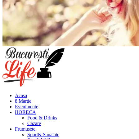
Meniu
principal
Acasa
8 Martie
Evenimente
HORECA
Food & Drinks
Cazare
Frumusete
Sport& Sanatate