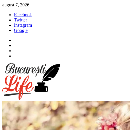
Sari
august 7, 2026
la
Facebook
conținut
Twitter
Instagram
Google
Facebook
Twitter
Instagram
Google