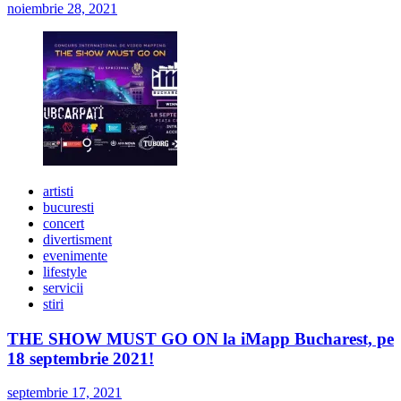
noiembrie 28, 2021
artisti
bucuresti
concert
divertisment
evenimente
lifestyle
servicii
stiri
THE SHOW MUST GO ON la iMapp Bucharest, pe
18 septembrie 2021!
septembrie 17, 2021