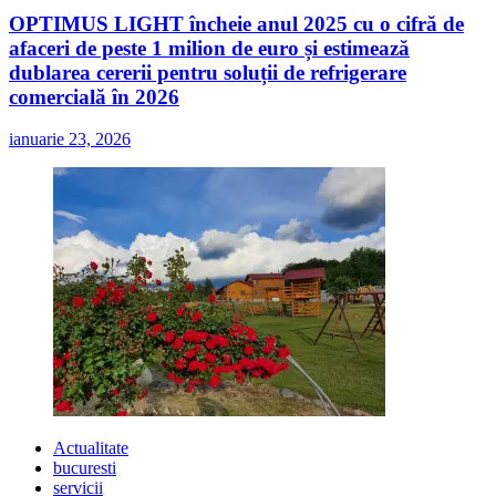
OPTIMUS LIGHT încheie anul 2025 cu o cifră de
afaceri de peste 1 milion de euro și estimează
dublarea cererii pentru soluții de refrigerare
comercială în 2026
ianuarie 23, 2026
Actualitate
bucuresti
servicii