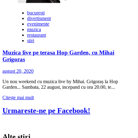
bucuresti
divertisment
evenimente
muzica
restaurant
stiri
Muzica live pe terasa Hop Garden, cu Mihai
Grigoras
august 20, 2020
Un nou weekend cu muzica live by Mihai. Grigoraș la Hop
Garden... Sambata, 22 august, incepand cu ora 20.00, te...
Citește
Citește mai mult
mai
multe
Urmareste-ne pe Facebook!
despre
Muzica
live
pe
Alte stiri
terasa