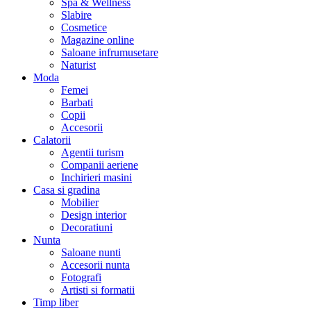
Spa & Wellness
Slabire
Cosmetice
Magazine online
Saloane infrumusetare
Naturist
Moda
Femei
Barbati
Copii
Accesorii
Calatorii
Agentii turism
Companii aeriene
Inchirieri masini
Casa si gradina
Mobilier
Design interior
Decoratiuni
Nunta
Saloane nunti
Accesorii nunta
Fotografi
Artisti si formatii
Timp liber