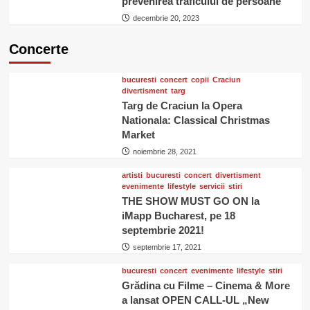
prevenirea traficului de persoane
decembrie 20, 2023
Concerte
bucuresti
concert
copii
Craciun
divertisment
targ
Targ de Craciun la Opera
Nationala: Classical Christmas
Market
noiembrie 28, 2021
artisti
bucuresti
concert
divertisment
evenimente
lifestyle
servicii
stiri
THE SHOW MUST GO ON la
iMapp Bucharest, pe 18
septembrie 2021!
septembrie 17, 2021
bucuresti
concert
evenimente
lifestyle
stiri
Grădina cu Filme – Cinema & More
a lansat OPEN CALL-UL „New