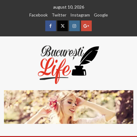
Sari
august 10, 2026
la
Facebook
Twitter
Instagram
Google
conținut
Facebook
Twitter
Instagram
Google