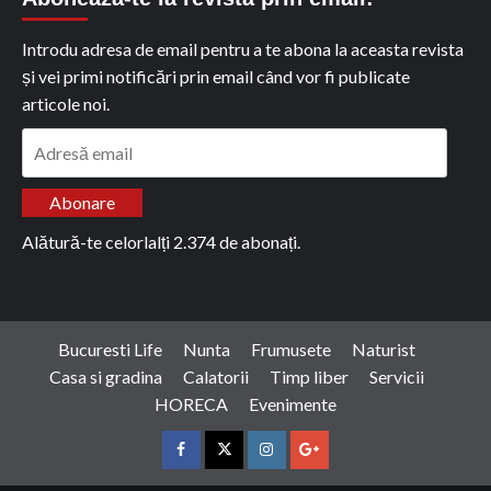
Introdu adresa de email pentru a te abona la aceasta revista
și vei primi notificări prin email când vor fi publicate
articole noi.
Adresă
email
Abonare
Alătură-te celorlalți 2.374 de abonați.
Bucuresti Life
Nunta
Frumusete
Naturist
Casa si gradina
Calatorii
Timp liber
Servicii
HORECA
Evenimente
Facebook
Twitter
Instagram
Google