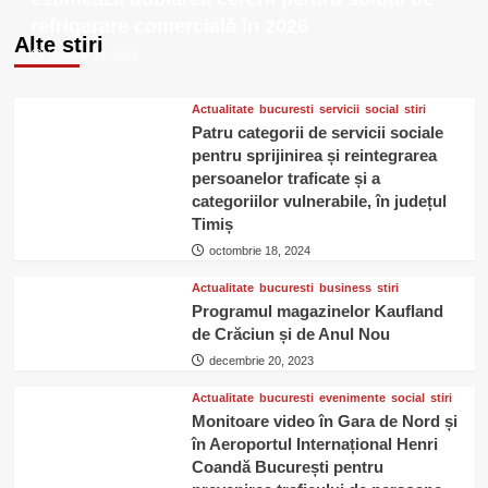
Men
refrigerare comercială în 2026
obțin
Alte stiri
titlul
ianuarie 23, 2026
de
„Best
New
Actualitate
bucuresti
servicii
social
stiri
Non-
Patru categorii de servicii sociale
Food
pentru sprijinirea și reintegrarea
Product”
persoanelor traficate și a
la
categoriilor vulnerabile, în județul
Progresiv
Timiș
Awards
octombrie 18, 2024
Actualitate
bucuresti
business
stiri
Programul magazinelor Kaufland
de Crăciun și de Anul Nou
decembrie 20, 2023
Actualitate
bucuresti
evenimente
social
stiri
Monitoare video în Gara de Nord și
în Aeroportul Internațional Henri
Coandă București pentru