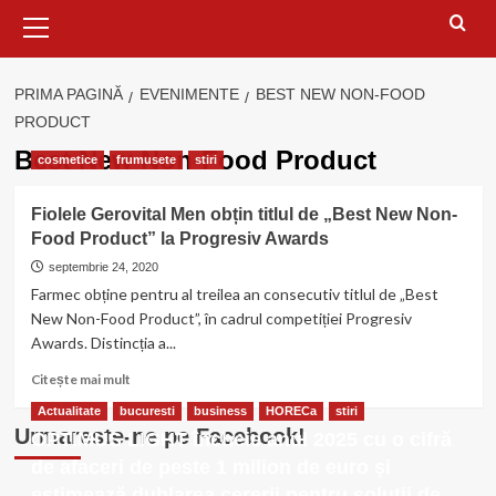
Meniu
principal
PRIMA PAGINĂ
EVENIMENTE
BEST NEW NON-FOOD
PRODUCT
Best New Non-Food Product
cosmetice
frumusete
stiri
Fiolele Gerovital Men obțin titlul de „Best New Non-
Food Product” la Progresiv Awards
septembrie 24, 2020
Farmec obține pentru al treilea an consecutiv titlul de „Best
New Non-Food Product”, în cadrul competiției Progresiv
Awards. Distincția a...
Citește
Citește mai mult
mai
Actualitate
bucuresti
business
HORECa
stiri
multe
Urmareste-ne pe Facebook!
OPTIMUS LIGHT încheie anul 2025 cu o cifră
despre
Fiolele
de afaceri de peste 1 milion de euro și
Gerovital
estimează dublarea cererii pentru soluții de