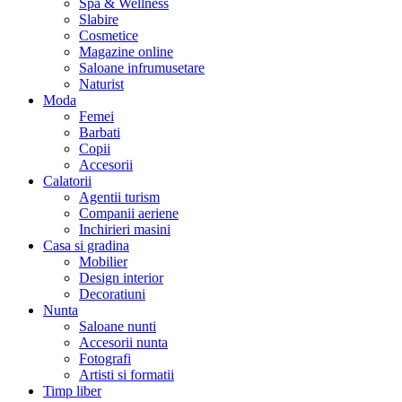
Spa & Wellness
Slabire
Cosmetice
Magazine online
Saloane infrumusetare
Naturist
Moda
Femei
Barbati
Copii
Accesorii
Calatorii
Agentii turism
Companii aeriene
Inchirieri masini
Casa si gradina
Mobilier
Design interior
Decoratiuni
Nunta
Saloane nunti
Accesorii nunta
Fotografi
Artisti si formatii
Timp liber