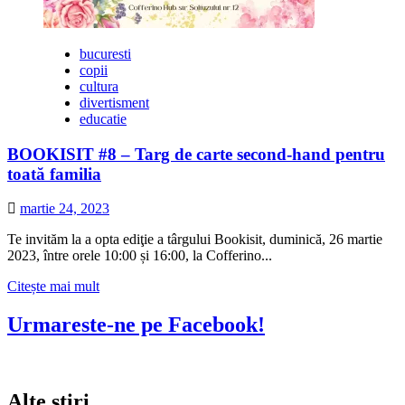
bucuresti
copii
cultura
divertisment
educatie
BOOKISIT #8 – Targ de carte second-hand pentru
toată familia
martie 24, 2023
Te invităm la a opta ediţie a târgului Bookisit, duminică, 26 martie
2023, între orele 10:00 și 16:00, la Cofferino...
Citește
Citește mai mult
mai
multe
Urmareste-ne pe Facebook!
despre
BOOKISIT
#8
–
Alte stiri
Targ