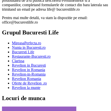
posibilitatea de a-si publica descrierea evenimentelor si a
companiilor, completand formularele de contact din bara laterala sau
trimitand un email pe adresa life@ bucurestilife.ro
Pentru mai multe detalii, va stam la dispozitie pe email:
office@bucurestilife.ro
Grupul Bucuresti Life
MireasaPerfecta.ro
Nunta in Bucuresti.ro
Bucuresti Life
Restaurante-Bucuresti.ro
Clarissa
Revelion in Bucuresti
Revelion in Romania
Revelion-in-Romania
Revelion Romania
Oferte de Revelion .ro
Revelion la munte
Locuri de munca