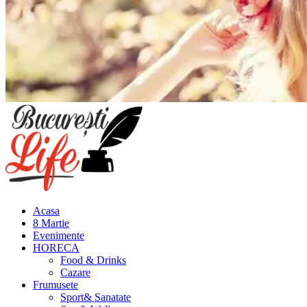
Meniu
principal
Acasa
8 Martie
Evenimente
HORECA
Food & Drinks
Cazare
Frumusete
Sport& Sanatate