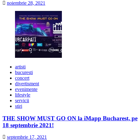
noiembrie 28, 2021
artisti
bucuresti
concert
divertisment
evenimente
lifestyle
servicii
stiri
THE SHOW MUST GO ON la iMapp Bucharest, pe
18 septembrie 2021!
septembrie 17, 2021