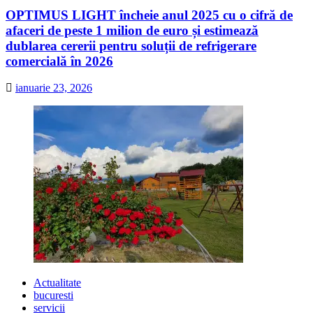
OPTIMUS LIGHT încheie anul 2025 cu o cifră de
afaceri de peste 1 milion de euro și estimează
dublarea cererii pentru soluții de refrigerare
comercială în 2026
ianuarie 23, 2026
Actualitate
bucuresti
servicii