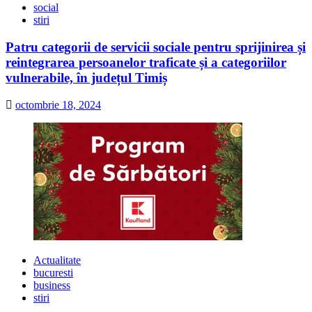
social
stiri
Patru categorii de servicii sociale pentru sprijinirea și
reintegrarea persoanelor traficate și a categoriilor
vulnerabile, în județul Timiș
octombrie 18, 2024
Actualitate
bucuresti
business
stiri