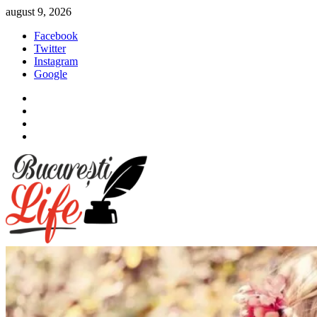
Sari
august 9, 2026
la
Facebook
conținut
Twitter
Instagram
Google
Facebook
Twitter
Instagram
Google