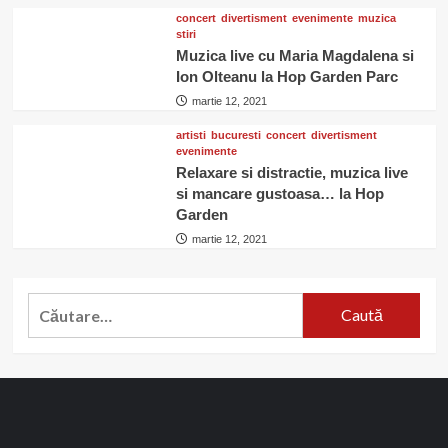
concert
divertisment
evenimente
muzica
stiri
Muzica live cu Maria Magdalena si
Ion Olteanu la Hop Garden Parc
martie 12, 2021
artisti
bucuresti
concert
divertisment
evenimente
Relaxare si distractie, muzica live
si mancare gustoasa… la Hop
Garden
martie 12, 2021
Caută
după: