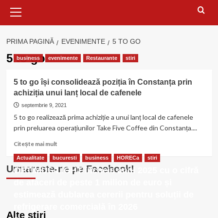
Meniu
principal
PRIMA PAGINĂ
EVENIMENTE
5 TO GO
5 to go
business
evenimente
Restaurante
stiri
5 to go își consolidează poziția în Constanța prin
achiziția unui lanț local de cafenele
septembrie 9, 2021
5 to go realizează prima achiziție a unui lanț local de cafenele
prin preluarea operațiunilor Take Five Coffee din Constanța....
Citește
Citește mai mult
mai
Actualitate
bucuresti
business
HORECa
stiri
multe
Urmareste-ne pe Facebook!
OPTIMUS LIGHT încheie anul 2025 cu o cifră
despre
5
de afaceri de peste 1 milion de euro și
to
estimează dublarea cererii pentru soluții de
go
refrigerare comercială în 2026
își
Alte stiri
consolidează