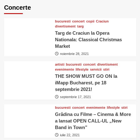
Concerte
bucuresti
concert
copii
Craciun
divertisment
targ
Targ de Craciun la Opera
Nationala: Classical Christmas
Market
noiembrie 28, 2021
artisti
bucuresti
concert
divertisment
evenimente
lifestyle
servicii
stiri
THE SHOW MUST GO ON la
iMapp Bucharest, pe 18
septembrie 2021!
septembrie 17, 2021
bucuresti
concert
evenimente
lifestyle
stiri
Grădina cu Filme – Cinema & More
a lansat OPEN CALL-UL „New
Band in Town”
iulie 22, 2021