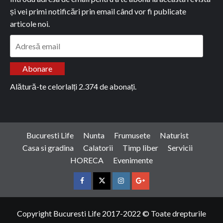
și vei primi notificări prin email când vor fi publicate
articole noi.
Adresă
email
Abonare
Alătură-te celorlalți 2.374 de abonați.
Bucuresti Life
Nunta
Frumusete
Naturist
Casa si gradina
Calatorii
Timp liber
Servicii
HORECA
Evenimente
Facebook
Twitter
Instagram
Google
Copyright Bucuresti Life 2017-2022 © Toate drepturile