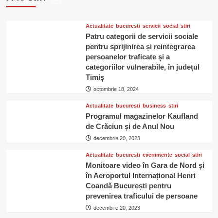
ianuarie 23, 2026
poziția
în
Constanța
Actualitate
bucuresti
servicii
social
stiri
prin
Patru categorii de servicii sociale
achiziția
pentru sprijinirea și reintegrarea
unui
persoanelor traficate și a
lanț
categoriilor vulnerabile, în județul
local
Timiș
de
octombrie 18, 2024
cafenele
Actualitate
bucuresti
business
stiri
Programul magazinelor Kaufland
de Crăciun și de Anul Nou
decembrie 20, 2023
Actualitate
bucuresti
evenimente
social
stiri
Monitoare video în Gara de Nord și
în Aeroportul Internațional Henri
Coandă București pentru
prevenirea traficului de persoane
decembrie 20, 2023