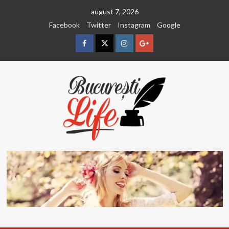
Sari
august 7, 2026
la
Facebook
Twitter
Instagram
Google
conținut
Facebook
Twitter
Instagram
Google