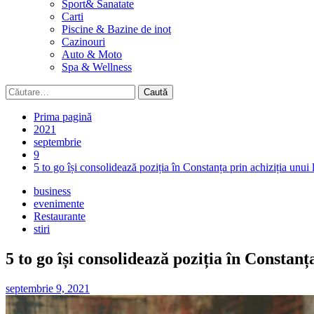
Sport& Sanatate
Carti
Piscine & Bazine de inot
Cazinouri
Auto & Moto
Spa & Wellness
Caută
după:
Prima pagină
2021
septembrie
9
5 to go își consolidează poziția în Constanța prin achiziția unui 
business
evenimente
Restaurante
stiri
5 to go își consolidează poziția în Constanț
septembrie 9, 2021