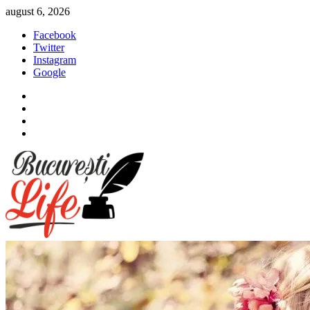
Sari
august 6, 2026
la
Facebook
conținut
Twitter
Instagram
Google
Facebook
Twitter
Instagram
Google