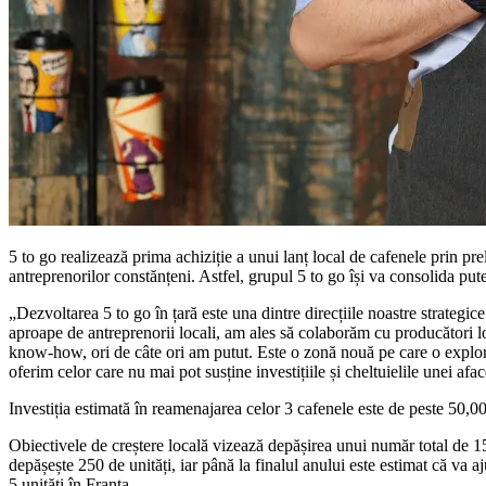
5 to go realizează prima achiziție a unui lanț local de cafenele prin pr
antreprenorilor constănțeni. Astfel, grupul 5 to go își va consolida put
„Dezvoltarea 5 to go în țară este una dintre direcțiile noastre strateg
aproape de antreprenorii locali, am ales să colaborăm cu producători lo
know-how, ori de câte ori am putut. Este o zonă nouă pe care o explorăm,
oferim celor care nu mai pot susține investițiile și cheltuielile unei a
Investiția estimată în reamenajarea celor 3 cafenele este de peste 50,00
Obiectivele de creștere locală vizează depășirea unui număr total de 15 
depășește 250 de unități, iar până la finalul anului este estimat că va a
5 unități în Franța.