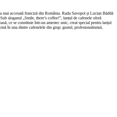
și cea mai accesată franciză din România. Radu Savopol și Lucian Bădilă
Sub sloganul „Smile, there’s coffee!”, lanțul de cafenele oferă
să, ce se constituie într-un amestec unic, creat special pentru lanțul
evină în una dintre cafenelele din grup: gustul, profesionalismul,