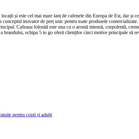
de locații și este cel mai mare lanț de cafenele din Europa de Est, dar 
conceptul inovator de preț unic pentru toate produsele comercializate. 
rincipal. Cafeaua folosită este una cu o aromă intensă, corpolentă, cremoa
 a brandului, echipa 5 to go oferă clienților cinci motive principale să r
tuite pentru copii și adulți