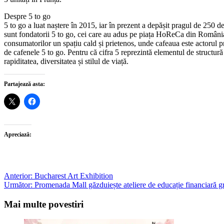
Despre 5 to go
5 to go a luat naștere în 2015, iar în prezent a depășit pragul de 250 
sunt fondatorii 5 to go, cei care au adus pe piața HoReCa din România 
consumatorilor un spațiu cald și prietenos, unde cafeaua este actorul p
de cafenele 5 to go. Pentru că cifra 5 reprezintă elementul de structură
rapiditatea, diversitatea și stilul de viață.
Partajează asta:
Apreciază:
Post
Anterior:
Bucharest Art Exhibition
Următor:
Promenada Mall găzduiește ateliere de educație financiară gra
navigation
Mai multe povestiri