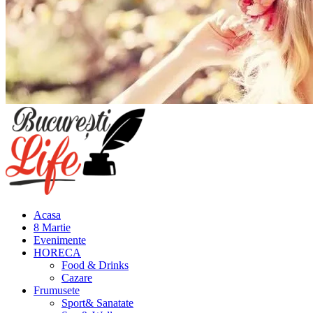
Meniu
principal
Acasa
8 Martie
Evenimente
HORECA
Food & Drinks
Cazare
Frumusete
Sport& Sanatate