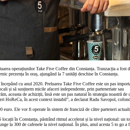
eluarea operațiunilor Take Five Coffee din Constanța. Tranzacția a fost de
ernic prezența în oraș, ajungând la 7 unități deschise în Constanța.
ice începând cu anul 2020. Preluarea Take Five Coffee este un pas import
cali și să susținem micile afaceri independente, prin parteneriate sau
 aceasta de achiziții, însă este un pas natural în strategia noastră de de
faceri HoReCa, în acest context instabil”, a declarat Radu Savopol, cofond
0 euro. Ele vor fi operate în sistem de franciză de către parteneri actuali
locații în Constanța, păstrând ritmul accelerat și la nivel național: un t
junge la 300 de cafenele la nivel național. În plus, anul acesta 5 to go a 