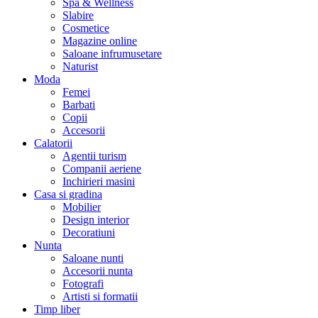
Spa & Wellness
Slabire
Cosmetice
Magazine online
Saloane infrumusetare
Naturist
Moda
Femei
Barbati
Copii
Accesorii
Calatorii
Agentii turism
Companii aeriene
Inchirieri masini
Casa si gradina
Mobilier
Design interior
Decoratiuni
Nunta
Saloane nunti
Accesorii nunta
Fotografi
Artisti si formatii
Timp liber