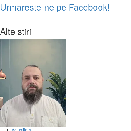
Urmareste-ne pe Facebook!
multe
despre
Teatrul
Infinit
Alte stiri
vine
cu
O
zi
de
vară
Actualitate