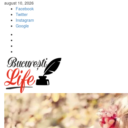
Sari
august 10, 2026
la
Facebook
conținut
Twitter
Instagram
Google
Facebook
Twitter
Instagram
Google