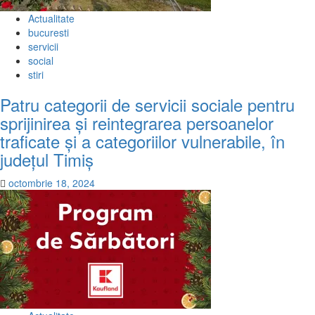
Actualitate
bucuresti
servicii
social
stiri
Patru categorii de servicii sociale pentru
sprijinirea și reintegrarea persoanelor
traficate și a categoriilor vulnerabile, în
județul Timiș
octombrie 18, 2024