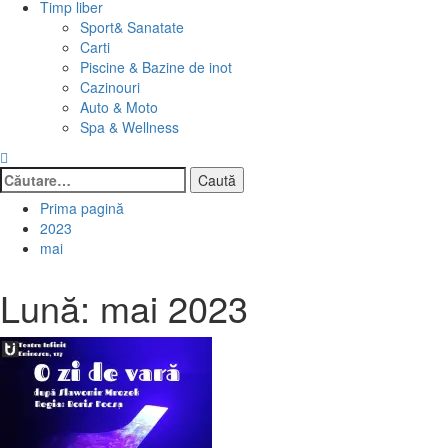
Timp liber
Sport& Sanatate
Carti
Piscine & Bazine de inot
Cazinouri
Auto & Moto
Spa & Wellness
Caută
după:
Prima pagină
2023
mai
Lună:
mai 2023