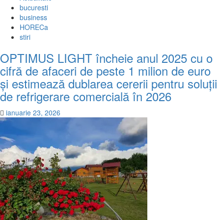
bucuresti
business
HORECa
stiri
OPTIMUS LIGHT încheie anul 2025 cu o
cifră de afaceri de peste 1 milion de euro
și estimează dublarea cererii pentru soluții
de refrigerare comercială în 2026
ianuarie 23, 2026