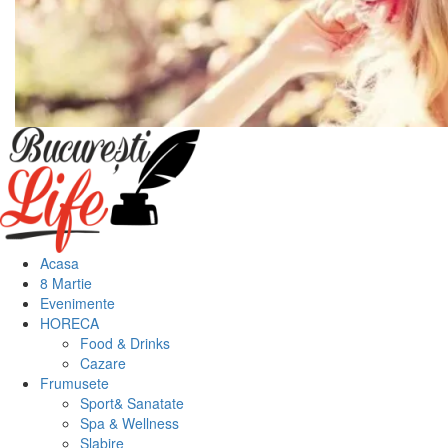
Meniu
principal
Acasa
8 Martie
Evenimente
HORECA
Food & Drinks
Cazare
Frumusete
Sport& Sanatate
Spa & Wellness
Slabire