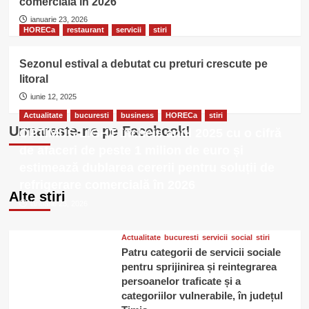
comercială în 2026
ianuarie 23, 2026
HORECa
restaurant
servicii
stiri
Sezonul estival a debutat cu preturi crescute pe
litoral
iunie 12, 2025
Actualitate
bucuresti
business
HORECa
stiri
Urmareste-ne pe Facebook!
OPTIMUS LIGHT încheie anul 2025 cu o cifră
de afaceri de peste 1 milion de euro și
estimează dublarea cererii pentru soluții de
refrigerare comercială în 2026
Alte stiri
ianuarie 23, 2026
Actualitate
bucuresti
servicii
social
stiri
Patru categorii de servicii sociale
pentru sprijinirea și reintegrarea
persoanelor traficate și a
categoriilor vulnerabile, în județul