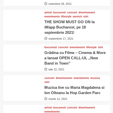
noiembrie 28, 2021
artisti
bucuresti
concert
divertisment
evenimente
lifestyle
servicii
stiri
THE SHOW MUST GO ON la
iMapp Bucharest, pe 18
septembrie 2021!
septembrie 17, 2021
bucuresti
concert
evenimente
lifestyle
stiri
Grădina cu Filme – Cinema & More
a lansat OPEN CALL-UL „New
Band in Town”
iulie 22, 2021
concert
divertisment
evenimente
muzica
stiri
Muzica live cu Maria Magdalena si
Ion Olteanu la Hop Garden Parc
martie 12, 2021
artisti
bucuresti
concert
divertisment
evenimente