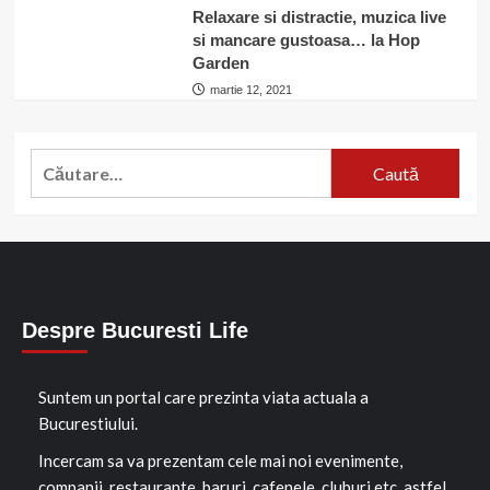
Relaxare si distractie, muzica live
si mancare gustoasa… la Hop
Garden
martie 12, 2021
Caută
după:
Despre Bucuresti Life
Suntem un portal care prezinta viata actuala a
Bucurestiului.
Incercam sa va prezentam cele mai noi evenimente,
companii, restaurante, baruri, cafenele, cluburi etc. astfel