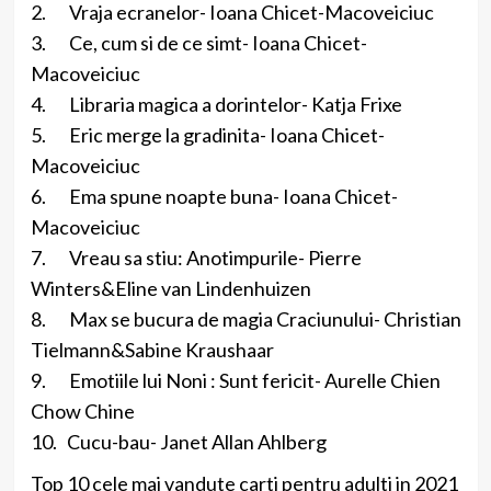
2. Vraja ecranelor- Ioana Chicet-Macoveiciuc
3. Ce, cum si de ce simt- Ioana Chicet-
Macoveiciuc
4. Libraria magica a dorintelor- Katja Frixe
5. Eric merge la gradinita- Ioana Chicet-
Macoveiciuc
6. Ema spune noapte buna- Ioana Chicet-
Macoveiciuc
7. Vreau sa stiu: Anotimpurile- Pierre
Winters&Eline van Lindenhuizen
8. Max se bucura de magia Craciunului- Christian
Tielmann&Sabine Kraushaar
9. Emotiile lui Noni : Sunt fericit- Aurelle Chien
Chow Chine
10. Cucu-bau- Janet Allan Ahlberg
Top 10 cele mai vandute carti pentru adulti in 2021