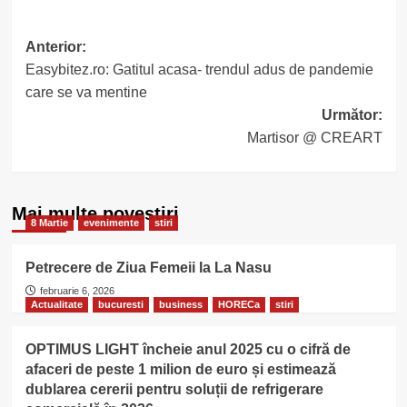
Post
Anterior:
Easybitez.ro: Gatitul acasa- trendul adus de pandemie
navigation
care se va mentine
Următor:
Martisor @ CREART
Mai multe povestiri
8 Martie
evenimente
stiri
Petrecere de Ziua Femeii la La Nasu
februarie 6, 2026
Actualitate
bucuresti
business
HORECa
stiri
OPTIMUS LIGHT încheie anul 2025 cu o cifră de
afaceri de peste 1 milion de euro și estimează
dublarea cererii pentru soluții de refrigerare