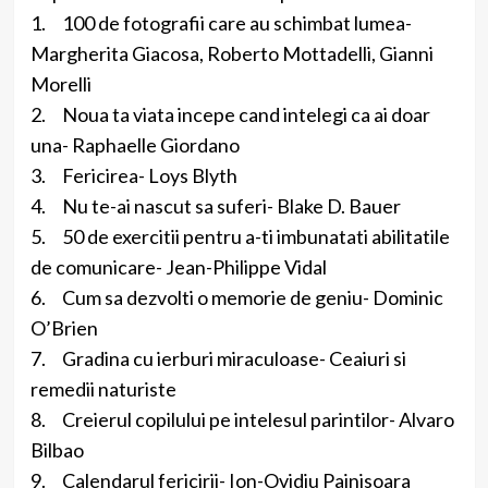
1. 100 de fotografii care au schimbat lumea-
Margherita Giacosa, Roberto Mottadelli, Gianni
Morelli
2. Noua ta viata incepe cand intelegi ca ai doar
una- Raphaelle Giordano
3. Fericirea- Loys Blyth
4. Nu te-ai nascut sa suferi- Blake D. Bauer
5. 50 de exercitii pentru a-ti imbunatati abilitatile
de comunicare- Jean-Philippe Vidal
6. Cum sa dezvolti o memorie de geniu- Dominic
O’Brien
7. Gradina cu ierburi miraculoase- Ceaiuri si
remedii naturiste
8. Creierul copilului pe intelesul parintilor- Alvaro
Bilbao
9. Calendarul fericirii- Ion-Ovidiu Painisoara