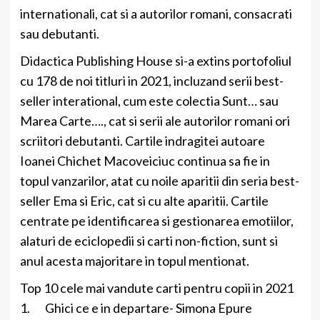
internationali, cat si a autorilor romani, consacrati
sau debutanti.
Didactica Publishing House si-a extins portofoliul
cu 178 de noi titluri in 2021, incluzand serii best-
seller interational, cum este colectia Sunt… sau
Marea Carte…., cat si serii ale autorilor romani ori
scriitori debutanti. Cartile indragitei autoare
Ioanei Chichet Macoveiciuc continua sa fie in
topul vanzarilor, atat cu noile aparitii din seria best-
seller Ema si Eric, cat si cu alte aparitii. Cartile
centrate pe identificarea si gestionarea emotiilor,
alaturi de eciclopedii si carti non-fiction, sunt si
anul acesta majoritare in topul mentionat.
Top 10 cele mai vandute carti pentru copii in 2021
1. Ghici ce e in departare- Simona Epure