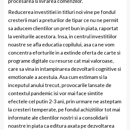
procesarea si livrarea comenzilor.
Reducerea investitiei in titluri noi vine pe fondul
cresterii mari a preturilor de tipar ce nu ne permit
sa aducem clientilor un pret bun in piata, raportat
la veniturile acestora. Insa, in centrul investitiilor
noastre se afla educatia copilului, asa ca ne vom
concentra eforturile in a extinde oferta de carte si
programe digitale cu resurse cat mai valoroase,
care sa vina in intampinarea dezvoltarii cognitive si
emotionale a acestuia. Asa cum estimam si la
inceputul anului trecut, provocarile lansate de
contextul pandemic isi vor mai face simtite
efectele cel putin 2-3 ani, prin urmare ne asteptam
la cresteri temperate, pe fondul achizitiilor tot mai
informate ale clientilor nostri si a consolidarii
noastre in piata ca editura axata pe dezvoltarea