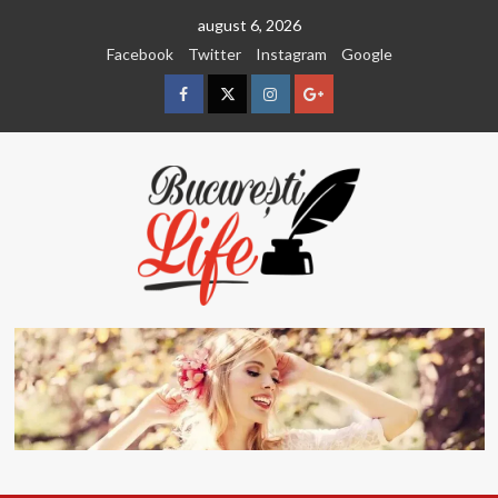
Sari
august 6, 2026
la
Facebook
Twitter
Instagram
Google
conținut
Facebook
Twitter
Instagram
Google