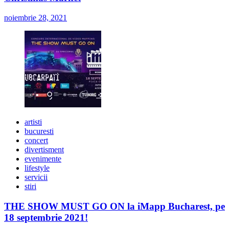
noiembrie 28, 2021
artisti
bucuresti
concert
divertisment
evenimente
lifestyle
servicii
stiri
THE SHOW MUST GO ON la iMapp Bucharest, pe
18 septembrie 2021!