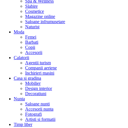
Spa & Wellness
Slabire
Cosmetice
Magazine online
Saloane infrumusetare
Naturist
Moda
Femei
Barbati
Copii
Accesorii
Calatorii
Agentii turism
Companii aeriene
Inchirieri masini
Casa si gradina
Mobilier
Design interior
Decoratiuni
Nunta
Saloane nunti
Accesorii nunta
Fotografi
Artisti si formatii
Timp liber