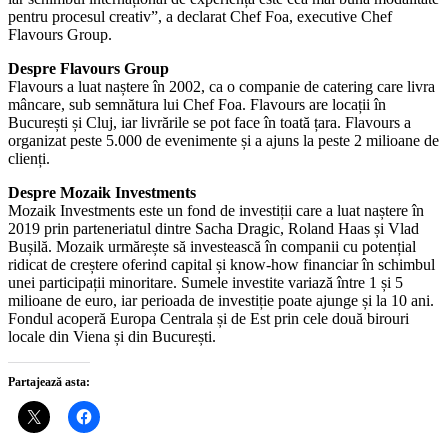
pentru procesul creativ”, a declarat Chef Foa, executive Chef
Flavours Group.
Despre Flavours Group
Flavours a luat naștere în 2002, ca o companie de catering care livra
mâncare, sub semnătura lui Chef Foa. Flavours are locații în
București și Cluj, iar livrările se pot face în toată țara. Flavours a
organizat peste 5.000 de evenimente și a ajuns la peste 2 milioane de
clienți.
Despre Mozaik Investments
Mozaik Investments este un fond de investiții care a luat naștere în
2019 prin parteneriatul dintre Sacha Dragic, Roland Haas și Vlad
Bușilă. Mozaik urmărește să investească în companii cu potențial
ridicat de creștere oferind capital și know-how financiar în schimbul
unei participații minoritare. Sumele investite variază între 1 și 5
milioane de euro, iar perioada de investiție poate ajunge și la 10 ani.
Fondul acoperă Europa Centrala și de Est prin cele două birouri
locale din Viena și din București.
Partajează asta: