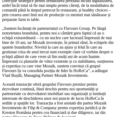
Direcțiile strategice pentru următoarea perioadă includ digitalizarea,
astfel încât totul să fie mai simplu pentru clienți, de la modalitatea de
comandă până la timpul petrecut în restaurant, și healthy choices –
prin crearea unei linii noi de producție cu meniuri mai sănătoase și
preparate farm to table.
„Suntem încântați de parteneriatul cu Flavours Group. Pe lângă
notorietatea brandului, pentru noi a cântărit greu faptul că au o
echipă extraordinară – cu un nucleu care lucrează împreună de mai
bine de 10 ani, iar Mozaik investește, în primul rând, în echipele din
spatele brandurilor. Nivelul la care au ajuns și felul în care au
gestionat criza de anul trecut sunt exemple clare că vorbim despre o
echipă alături de care vrem să fim mulți ani de acum înainte.
Împreună cu planurile de viitor existente și cu stabilitatea, susținerea
și expertiza cu care vine Mozaik, suntem convinși că grupul
Flavours își va consolida poziția de lider în HoReCa”, a adăugat
Vlad Bușilă, Managing Partner Mozaik Investments.
Această tranzacție oferă grupului Flavours premize pentru
dezvoltare continuă, fiind deschis pentru noi oportunități și
parteneriate cu dezvoltatori imobiliari sau organizații și instituții
interesate de deschiderea unor noi puncte de lucru HoReCa în
sediile și spațiile lor. Tranzacția a fost asistată din partea Mozaik
Investments de Filip & Company pentru expertiza juridică și de
Kreston România pentru cea financiară și due diligence, iar din