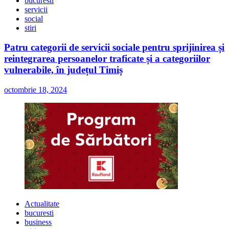
bucuresti
servicii
social
stiri
Patru categorii de servicii sociale pentru sprijinirea și
reintegrarea persoanelor traficate și a categoriilor
vulnerabile, în județul Timiș
octombrie 18, 2024
Actualitate
bucuresti
business