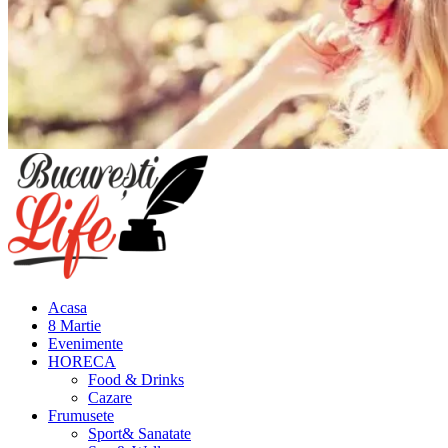
Meniu
principal
Acasa
8 Martie
Evenimente
HORECA
Food & Drinks
Cazare
Frumusete
Sport& Sanatate