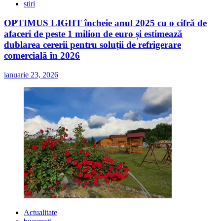
stiri
OPTIMUS LIGHT încheie anul 2025 cu o cifră de
afaceri de peste 1 milion de euro și estimează
dublarea cererii pentru soluții de refrigerare
comercială în 2026
ianuarie 23, 2026
Actualitate