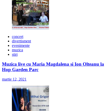
concert
divertisment
evenimente
muzica
stiri
Muzica live cu Maria Magdalena si Ion Olteanu la
Hop Garden Parc
martie 12, 2021