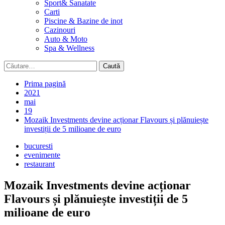
Sport& Sanatate
Carti
Piscine & Bazine de inot
Cazinouri
Auto & Moto
Spa & Wellness
Caută
după:
Prima pagină
2021
mai
19
Mozaik Investments devine acționar Flavours și plănuiește
investiții de 5 milioane de euro
bucuresti
evenimente
restaurant
Mozaik Investments devine acționar
Flavours și plănuiește investiții de 5
milioane de euro