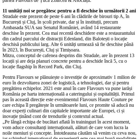
partea Flavours de Țuca Zbârcea & Asociații.
11 unități noi se pregătesc pentru a fi deschise în următorii 2 ani
Stradale este prezent de peste 6 ani în clădirile de birouri tip A, în
București și Cluj, în școli private, dar și în instituții, precum
Ambasada SUA sau Senatul României, având 14 restaurante
deschise în prezent. Cea mai recentă deschidere este a restaurantului
din cadrul parcului de distracții Edenland, din Balotești o locație
deschisă publicului larg. Alte 6 unități urmează să fie deschise până
în 2023, în București, Cluj și Timișoara.
Mitzu, conceptul de cafenea desprins din Stradale, are în prezent 13
locații și are deja planuri concrete pentru a deschide încă 5, cu o
locație flagship în Record Park, din Cluj.
Pentru Flavours se plănuiește o investiție de aproximativ 1 milion de
euro în dezvoltarea zonei de logistică, a tehnologiei, dar și pentru
pregătirea echipelor. 2021 este anul în care Flavours va pune iarăși
România pe harta internațională a cateringului și ospitalității. Primul
pas în această direcție este evenimentul Flavours Haute Couture pe
care echipa îl pregătește în următoarele luni, ce promite să aducă nu
doar experți culinari din capitalele importante ale Europei, ci și
inovație ținând cont de trendurile și contextul actual.
„Pe lângă echipa de bucătari aflată în traininguri în acest moment,
vom aduce consultanți internaționali, alături de care vom lucra la
noile meniuri și concepte. Întotdeauna căutăm să venim cu ceva nou,
iar schimbul internațional de experiență este cea mai bună modalitate