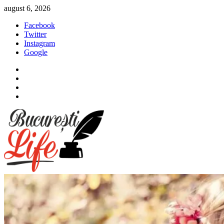
Sari
august 6, 2026
la
Facebook
conținut
Twitter
Instagram
Google
Facebook
Twitter
Instagram
Google