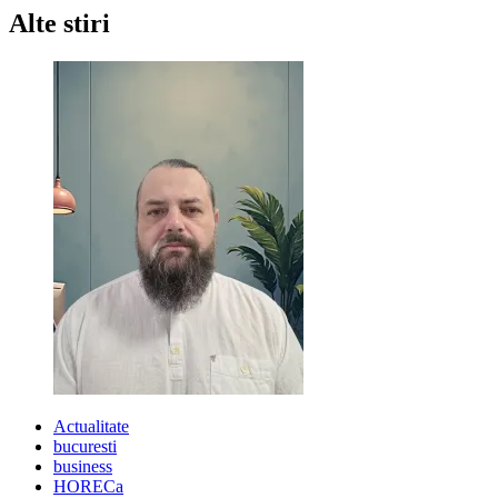
Alte stiri
Actualitate
bucuresti
business
HORECa