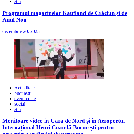
stiri
Programul magazinelor Kaufland de Crăciun și de
Anul Nou
decembrie 20, 2023
Actualitate
bucuresti
evenimente
social
stiri
Monitoare video în Gara de Nord și în Aeroportul
Internațional Henri Coandă București pentru
prevenirea traficului de persoane