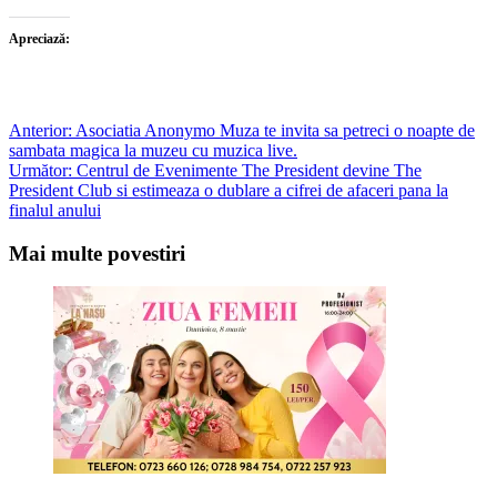
Apreciază:
Post
Anterior:
Asociatia Anonymo Muza te invita sa petreci o noapte de
sambata magica la muzeu cu muzica live.
navigation
Următor:
Centrul de Evenimente The President devine The
President Club si estimeaza o dublare a cifrei de afaceri pana la
finalul anului
Mai multe povestiri