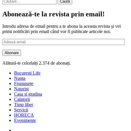
Caută
după:
Abonează-te la revista prin email!
Introdu adresa de email pentru a te abona la aceasta revista și vei
primi notificări prin email când vor fi publicate articole noi.
Adresă
email
Abonare
Alătură-te celorlalți 2.374 de abonați.
Bucuresti Life
Nunta
Frumusete
Naturist
Casa si gradina
Calatorii
Timp liber
Servicii
HORECA
Evenimente
Facebook