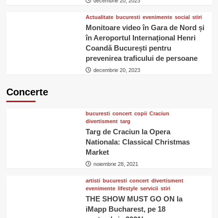
decembrie 20, 2023
Actualitate
bucuresti
evenimente
social
stiri
Monitoare video în Gara de Nord și
în Aeroportul Internațional Henri
Coandă București pentru
prevenirea traficului de persoane
decembrie 20, 2023
Concerte
bucuresti
concert
copii
Craciun
divertisment
targ
Targ de Craciun la Opera
Nationala: Classical Christmas
Market
noiembrie 28, 2021
artisti
bucuresti
concert
divertisment
evenimente
lifestyle
servicii
stiri
THE SHOW MUST GO ON la
iMapp Bucharest, pe 18