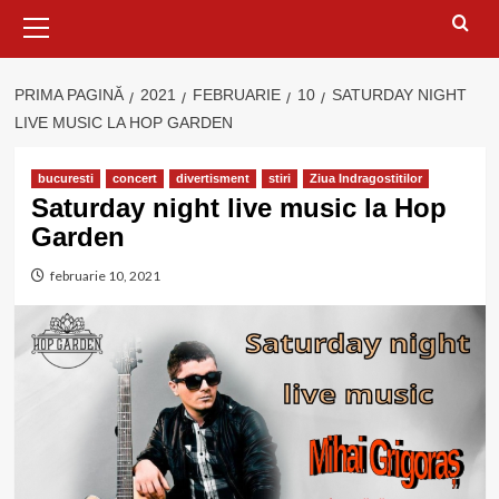
Meniu
principal
PRIMA PAGINĂ
2021
FEBRUARIE
10
SATURDAY NIGHT
LIVE MUSIC LA HOP GARDEN
bucuresti
concert
divertisment
stiri
Ziua Indragostitilor
Saturday night live music la Hop
Garden
februarie 10, 2021