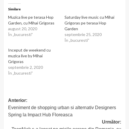
Similare
Muzica live pe terasa Hop
Saturday live music cu Mihai
Garden, cu Mihai Grigoras
Grigoras pe terasa Hop
august 20, 2020
Garden
În „bucuresti”
septembrie 25, 2020
În „bucuresti”
Inceput de weekend cu
muzica live by Mihai
Grigoras
septembrie 2, 2020
În „bucuresti”
Post
Anterior:
Eveniment de shopping urban si alternativ Designers
navigation
Spring la Impact Hub Floreasca
Următor: