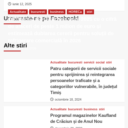
iunie 12, 2025
Actualitate
bucuresti
business
HORECa
stiri
Urmareste-ne pe Facebook!
OPTIMUS LIGHT încheie anul 2025 cu o cifră
de afaceri de peste 1 milion de euro și
estimează dublarea cererii pentru soluții de
refrigerare comercială în 2026
Alte stiri
ianuarie 23, 2026
Actualitate
bucuresti
servicii
social
stiri
Patru categorii de servicii sociale
pentru sprijinirea și reintegrarea
persoanelor traficate și a
categoriilor vulnerabile, în județul
Timiș
octombrie 18, 2024
Actualitate
bucuresti
business
stiri
Programul magazinelor Kaufland
de Crăciun și de Anul Nou