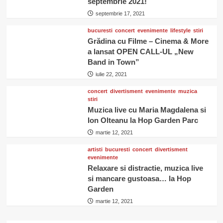
septembrie 2021!
septembrie 17, 2021
bucuresti
concert
evenimente
lifestyle
stiri
Grădina cu Filme – Cinema & More
a lansat OPEN CALL-UL „New
Band in Town”
iulie 22, 2021
concert
divertisment
evenimente
muzica
stiri
Muzica live cu Maria Magdalena si
Ion Olteanu la Hop Garden Parc
martie 12, 2021
artisti
bucuresti
concert
divertisment
evenimente
Relaxare si distractie, muzica live
si mancare gustoasa… la Hop
Garden
martie 12, 2021