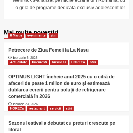
TeenNick s-a lansat pe micile ecrane din Romania, cu
o grila de programe dedicata exclusiv adolescentilor
Mai multe povestiri
8 Martie
evenimente
stiri
Petrecere de Ziua Femeii la La Nasu
februarie 6, 2026
Actualitate
bucuresti
business
HORECa
stiri
OPTIMUS LIGHT încheie anul 2025 cu o cifră de
afaceri de peste 1 milion de euro și estimează
dublarea cererii pentru soluții de refrigerare
comercială în 2026
ianuarie 23, 2026
HORECa
restaurant
servicii
stiri
Sezonul estival a debutat cu preturi crescute pe
litoral