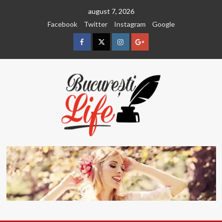
Sari
august 7, 2026
la
Facebook
Twitter
Instagram
Google
conținut
Facebook
Twitter
Instagram
Google