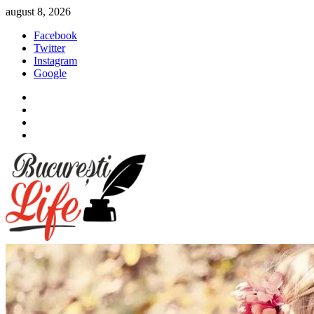
Sari
august 8, 2026
la
Facebook
conținut
Twitter
Instagram
Google
Facebook
Twitter
Instagram
Google