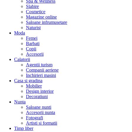
Spa & Wellness
Slabire
Cosmetice
Magazine online
Saloane infrumusetare
Naturist
Moda
Femei
Barbati
Copii
Accesorii
Calatorii
Agentii turism
Companii aeriene
Inchirieri masini
Casa si gradina
Mobilier
Design interior
Decoratiuni
Nunta
Saloane nunti
Accesorii nunta
Fotografi
Artisti si formatii
Timp liber