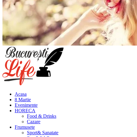
Meniu
principal
Acasa
8 Martie
Evenimente
HORECA
Food & Drinks
Cazare
Frumusete
Sport& Sanatate