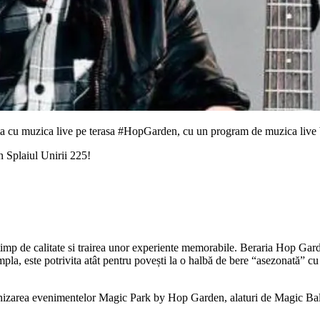
ata cu muzica live pe terasa #HopGarden, cu un program de muzica live
n Splaiul Unirii 225!
mp de calitate si trairea unor experiente memorabile. Beraria Hop Garden 
pla, este potrivita atât pentru povești la o halbă de bere “asezonată” cu 
nizarea evenimentelor Magic Park by Hop Garden, alaturi de Magic Bal