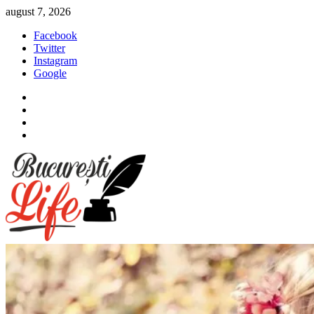
Sari
august 7, 2026
la
Facebook
conținut
Twitter
Instagram
Google
Facebook
Twitter
Instagram
Google