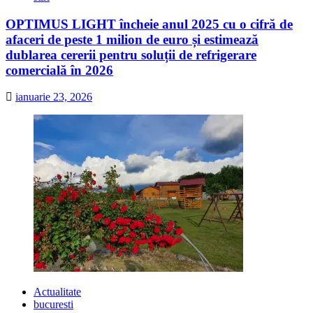
OPTIMUS LIGHT încheie anul 2025 cu o cifră de
afaceri de peste 1 milion de euro și estimează
dublarea cererii pentru soluții de refrigerare
comercială în 2026
ianuarie 23, 2026
Actualitate
bucuresti