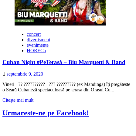
aurie
cu
muzica
live
pe
terasa
concert
Hop
divertisment
Garden
evenimente
HORECa
Cuban Night #PeTerasă – Biu Marquetti & Band
septembrie 9, 2020
Vineri - ?? ?????????? - ??? ????????? (ex Mandinga) îți pregătește
o Seară Cubaneză spectaculoasă pe terasa din Orașul Cu...
Citește
Citește mai mult
mai
multe
Urmareste-ne pe Facebook!
despre
Cuban
Night
#PeTerasă