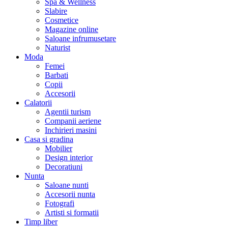
Spa & Wellness
Slabire
Cosmetice
Magazine online
Saloane infrumusetare
Naturist
Moda
Femei
Barbati
Copii
Accesorii
Calatorii
Agentii turism
Companii aeriene
Inchirieri masini
Casa si gradina
Mobilier
Design interior
Decoratiuni
Nunta
Saloane nunti
Accesorii nunta
Fotografi
Artisti si formatii
Timp liber