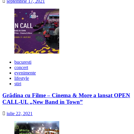
septembrie 17, 2021
bucuresti
concert
evenimente
lifestyle
stiri
Grădina cu Filme – Cinema & More a lansat OPEN
CALL-UL „New Band in Town”
iulie 22, 2021