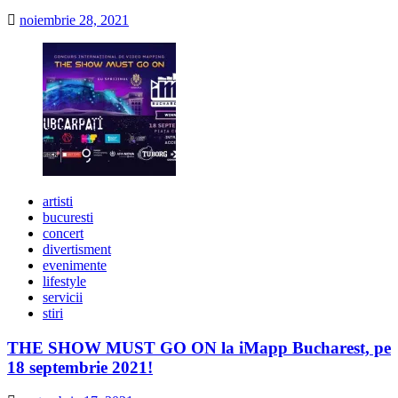
noiembrie 28, 2021
artisti
bucuresti
concert
divertisment
evenimente
lifestyle
servicii
stiri
THE SHOW MUST GO ON la iMapp Bucharest, pe
18 septembrie 2021!