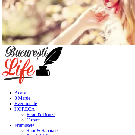
Meniu
principal
Acasa
8 Martie
Evenimente
HORECA
Food & Drinks
Cazare
Frumusete
Sport& Sanatate