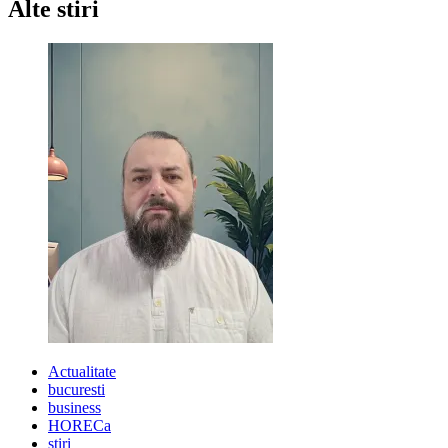
Alte stiri
–
Biu
Marquetti
&
Band
Actualitate
bucuresti
business
HORECa
stiri