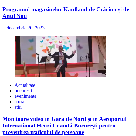
Programul magazinelor Kaufland de Crăciun și de
Anul Nou
decembrie 20, 2023
Actualitate
bucuresti
evenimente
social
stiri
Monitoare video în Gara de Nord și în Aeroportul
Internațional Henri Coandă București pentru
prevenirea traficului de persoane