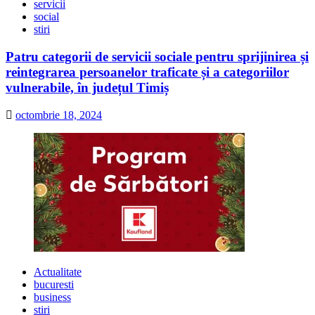
servicii
social
stiri
Patru categorii de servicii sociale pentru sprijinirea și
reintegrarea persoanelor traficate și a categoriilor
vulnerabile, în județul Timiș
octombrie 18, 2024
Actualitate
bucuresti
business
stiri