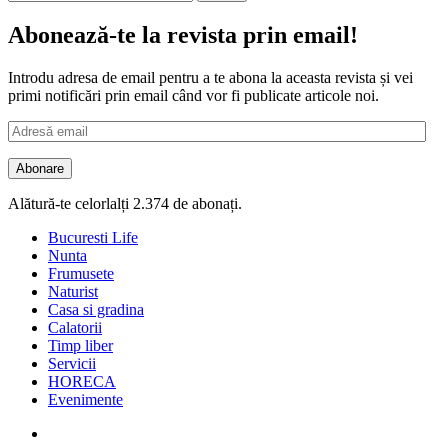
după:
Abonează-te la revista prin email!
Introdu adresa de email pentru a te abona la aceasta revista și vei
primi notificări prin email când vor fi publicate articole noi.
Adresă
email
Abonare
Alătură-te celorlalți 2.374 de abonați.
Bucuresti Life
Nunta
Frumusete
Naturist
Casa si gradina
Calatorii
Timp liber
Servicii
HORECA
Evenimente
Facebook