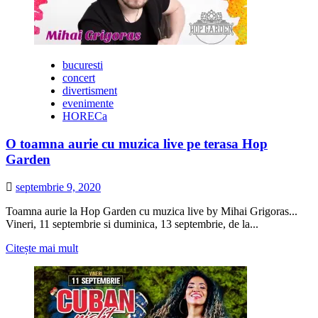
la
Hop
Garden,
cu
Laura
bucuresti
Gherescu
concert
divertisment
evenimente
HORECa
O toamna aurie cu muzica live pe terasa Hop
Garden
septembrie 9, 2020
Toamna aurie la Hop Garden cu muzica live by Mihai Grigoras...
Vineri, 11 septembrie si duminica, 13 septembrie, de la...
Citește
Citește mai mult
mai
multe
despre
O
toamna