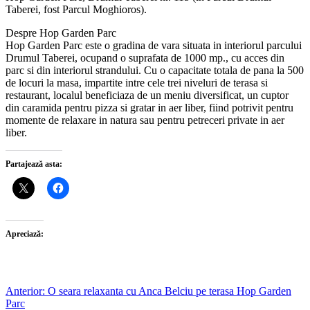
Taberei, fost Parcul Moghioros).
Despre Hop Garden Parc
Hop Garden Parc este o gradina de vara situata in interiorul parcului
Drumul Taberei, ocupand o suprafata de 1000 mp., cu acces din
parc si din interiorul strandului. Cu o capacitate totala de pana la 500
de locuri la masa, impartite intre cele trei niveluri de terasa si
restaurant, localul beneficiaza de un meniu diversificat, un cuptor
din caramida pentru pizza si gratar in aer liber, fiind potrivit pentru
momente de relaxare in natura sau pentru petreceri private in aer
liber.
Partajează asta:
Apreciază:
Post
Anterior:
O seara relaxanta cu Anca Belciu pe terasa Hop Garden
Parc