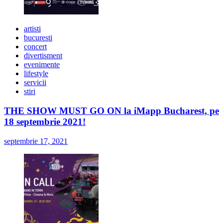
artisti
bucuresti
concert
divertisment
evenimente
lifestyle
servicii
stiri
THE SHOW MUST GO ON la iMapp Bucharest, pe
18 septembrie 2021!
septembrie 17, 2021