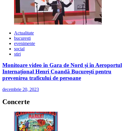
Actualitate
bucuresti
evenimente
social
stiri
Monitoare video în Gara de Nord și în Aeroportul
Internațional Henri Coandă București pentru
prevenirea traficului de persoane
decembrie 20, 2023
Concerte