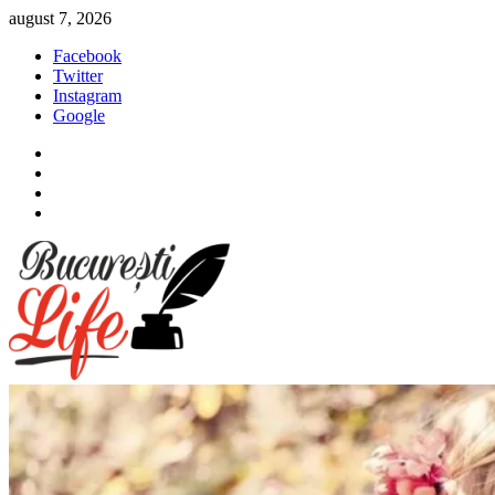
Sari
august 7, 2026
la
Facebook
conținut
Twitter
Instagram
Google
Facebook
Twitter
Instagram
Google