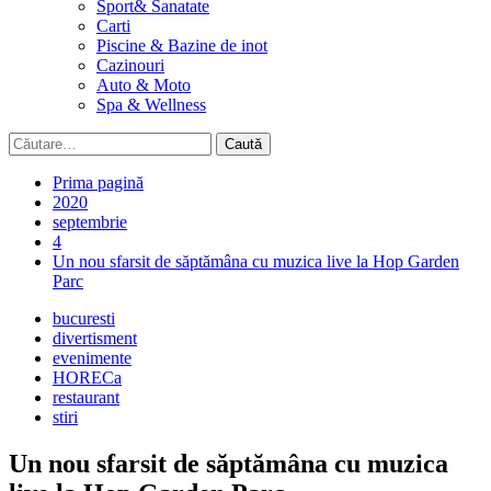
Sport& Sanatate
Carti
Piscine & Bazine de inot
Cazinouri
Auto & Moto
Spa & Wellness
Caută
după:
Prima pagină
2020
septembrie
4
Un nou sfarsit de săptămâna cu muzica live la Hop Garden
Parc
bucuresti
divertisment
evenimente
HORECa
restaurant
stiri
Un nou sfarsit de săptămâna cu muzica