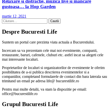
Relaxare si distractie, muzica live si mancare
gustoasa… la Hop Garden
martie 12, 2021
Caută
după:
Despre Bucuresti Life
Suntem un portal care prezinta viata actuala a Bucurestiului.
Incercam sa va prezentam cele mai noi evenimente, companii,
restaurante, baruri, cafenele, cluburi etc. astfel incat sa alegeti cele
mai interesante localuri.
Proprietarilor de localuri si organizatorilor de evenimente le oferim
posibilitatea de a-si publica descrierea evenimentelor si a
companiilor, completand formularele de contact din bara laterala sau
trimitand un email pe adresa life@ bucurestilife.ro
Pentru mai multe detalii, va stam la dispozitie pe email:
office@bucurestilife.ro
Grupul Bucuresti Life