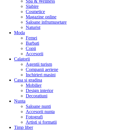
Spa & Wellness
Slabire
Cosmetice
Magazine online
Saloane infrumusetare
Naturist
Moda
Femei
Barbati
Copii
Accesorii
Calatorii
Agentii turism
Companii aeriene
Inchirieri masini
Casa si gradina
Mobilier
Design interior
Decoratiuni
Nunta
Saloane nunti
Accesorii nunta
Fotografi
Artisti si formatii
Timp liber