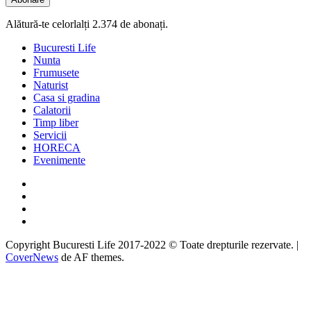
Alătură-te celorlalți 2.374 de abonați.
Bucuresti Life
Nunta
Frumusete
Naturist
Casa si gradina
Calatorii
Timp liber
Servicii
HORECA
Evenimente
Facebook
Twitter
Instagram
Google
Copyright Bucuresti Life 2017-2022 © Toate drepturile rezervate.
|
CoverNews
de AF themes.