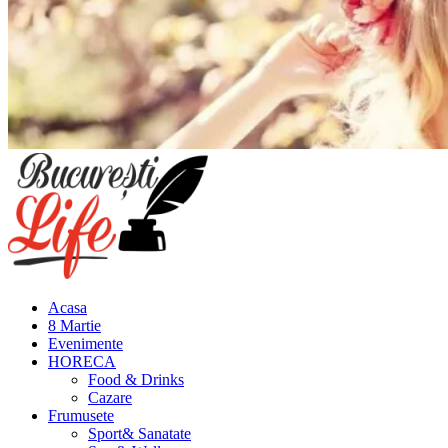
Meniu
principal
Acasa
8 Martie
Evenimente
HORECA
Food & Drinks
Cazare
Frumusete
Sport& Sanatate