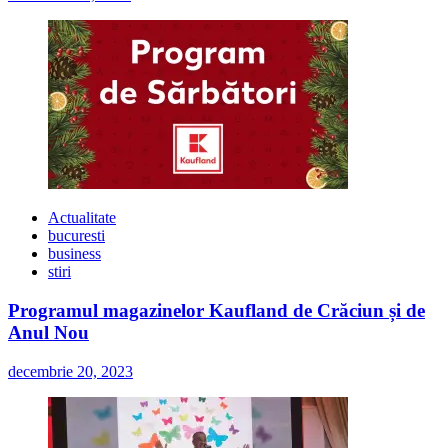
Actualitate
bucuresti
business
stiri
Programul magazinelor Kaufland de Crăciun și de
Anul Nou
decembrie 20, 2023