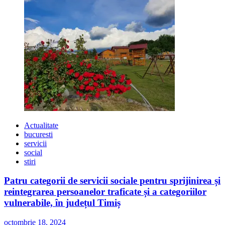
Actualitate
bucuresti
servicii
social
stiri
Patru categorii de servicii sociale pentru sprijinirea și
reintegrarea persoanelor traficate și a categoriilor
vulnerabile, în județul Timiș
octombrie 18, 2024