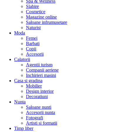
Spa & Wellness
Slabire
Cosmetice
Magazine online
Saloane infrumusetare
Naturist
Moda
Femei
Barbati
Copii
Accesorii
Calatorii
Agentii turism
Companii aeriene
Inchirieri masini
Casa si gradina
Mobilier
Design interior
Decoratiuni
Nunta
Saloane nunti
Accesorii nunta
Fotografi
Artisti si formatii
Timp liber