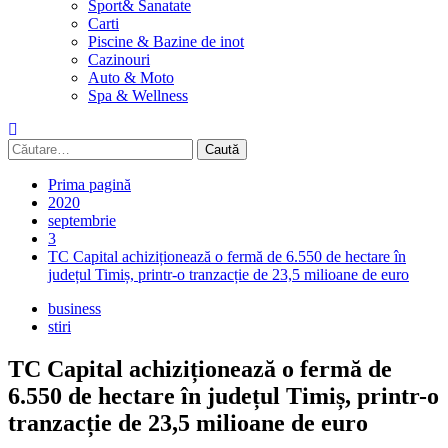
Sport& Sanatate
Carti
Piscine & Bazine de inot
Cazinouri
Auto & Moto
Spa & Wellness
Caută
după:
Prima pagină
2020
septembrie
3
TC Capital achiziționează o fermă de 6.550 de hectare în
județul Timiș, printr-o tranzacție de 23,5 milioane de euro
business
stiri
TC Capital achiziționează o fermă de
6.550 de hectare în județul Timiș, printr-o
tranzacție de 23,5 milioane de euro