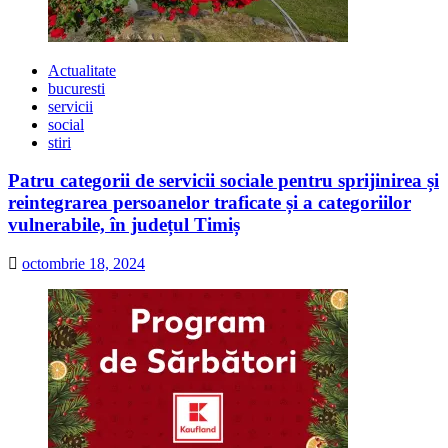
Actualitate
bucuresti
servicii
social
stiri
Patru categorii de servicii sociale pentru sprijinirea și
reintegrarea persoanelor traficate și a categoriilor
vulnerabile, în județul Timiș
octombrie 18, 2024