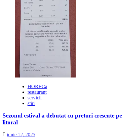
HORECa
restaurant
servicii
stiri
Sezonul estival a debutat cu preturi crescute pe
litoral
iunie 12, 2025