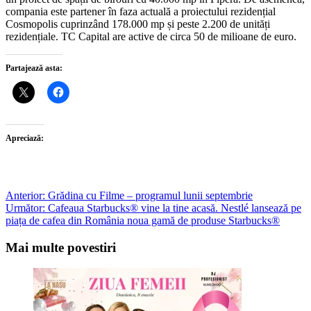
compania este partener în faza actuală a proiectului rezidențial
Cosmopolis cuprinzând 178.000 mp și peste 2.200 de unități
rezidențiale. TC Capital are active de circa 50 de milioane de euro.
Partajează asta:
Apreciază:
Post
Anterior:
Grădina cu Filme – programul lunii septembrie
Următor:
Cafeaua Starbucks® vine la tine acasă. Nestlé lansează pe
navigation
piața de cafea din România noua gamă de produse Starbucks®
Mai multe povestiri