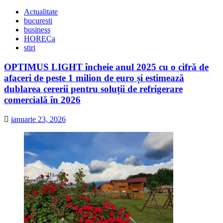
Actualitate
bucuresti
business
HORECa
stiri
OPTIMUS LIGHT încheie anul 2025 cu o cifră de
afaceri de peste 1 milion de euro și estimează
dublarea cererii pentru soluții de refrigerare
comercială în 2026
ianuarie 23, 2026