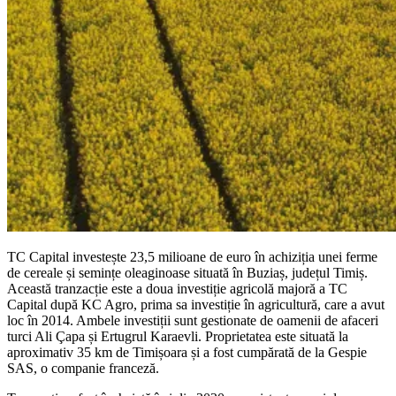
TC Capital investește 23,5 milioane de euro în achiziția unei ferme
de cereale și semințe oleaginoase situată în Buziaș, județul Timiș.
Această tranzacție este a doua investiție agricolă majoră a TC
Capital după KC Agro, prima sa investiție în agricultură, care a avut
loc în 2014. Ambele investiții sunt gestionate de oamenii de afaceri
turci Ali Çapa și Ertugrul Karaevli. Proprietatea este situată la
aproximativ 35 km de Timișoara și a fost cumpărată de la Gespie
SAS, o companie franceză.