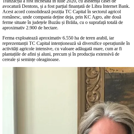
Tranzacția a fost încheiată în iulie 2020, cu asistența casei de
avocatură Dentons, și a fost parțial finanțată de Libra Internet Bank.
Acest acord consolidează poziția TC Capital în sectorul agricol
românesc, unde compania deține deja, prin KC Agro, alte două
ferme situate în județele Buzău și Brăila, cu o suprafață totală de
aproximativ 2.900 de hectare.
Ferma exploatează aproximativ 6.550 ha de teren arabil, iar
reprezentanții TC Capital intenționează să diversifice operațiunile în
activități agricole intensive, cu valoare adăugată mare, cum ar fi
plantațiile de afini și aluni, precum și în producția extensivă de
cereale și semințe oleaginoase.