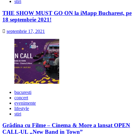
stiri
THE SHOW MUST GO ON la iMapp Bucharest, pe
18 septembrie 2021!
septembrie 17, 2021
bucuresti
concert
evenimente
lifestyle
stiri
Grădina cu Filme – Cinema & More a lansat OPEN
CALL-UL „New Band in Town”