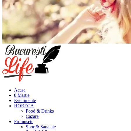
Meniu
principal
Acasa
8 Martie
Evenimente
HORECA
Food & Drinks
Cazare
Frumusete
Sport& Sanatate