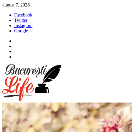
Sari
august 7, 2026
la
Facebook
conținut
Twitter
Instagram
Google
Facebook
Twitter
Instagram
Google