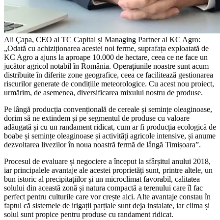
Ali Çapa, CEO al TC Capital și Managing Partner al KC Agro:
„Odată cu achiziționarea acestei noi ferme, suprafața exploatată de
KC Agro a ajuns la aproape 10.000 de hectare, ceea ce ne face un
jucător agricol notabil în România. Operațiunile noastre sunt acum
distribuite în diferite zone geografice, ceea ce facilitează gestionarea
riscurilor generate de condițiile meteorologice. Cu acest nou proiect,
urmărim, de asemenea, diversificarea mixului nostru de produse.
Pe lângă producția convențională de cereale și semințe oleaginoase,
dorim să ne extindem și pe segmentul de produse cu valoare
adăugată și cu un randament ridicat, cum ar fi producția ecologică de
boabe și semințe oleaginoase și activități agricole intensive, și anume
dezvoltarea livezilor în noua noastră fermă de lângă Timișoara”.
Procesul de evaluare și negociere a început la sfârșitul anului 2018,
iar principalele avantaje ale acestei proprietăți sunt, printre altele, un
bun istoric al precipitațiilor și un microclimat favorabil, calitatea
solului din această zonă și natura compactă a terenului care îl fac
perfect pentru culturile care vor crește aici. Alte avantaje constau în
faptul că sistemele de irigații parțiale sunt deja instalate, iar clima și
solul sunt propice pentru produse cu randament ridicat.