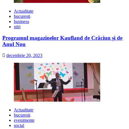
Actualitate
bucuresti
business
stiri
Programul magazinelor Kaufland de Crăciun și de
Anul Nou
decembrie 20, 2023
Actualitate
bucuresti
evenimente
social