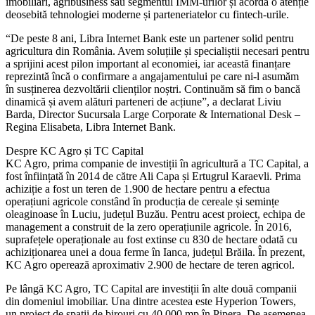
imobiliari, agribusiness sau segmentul IMM-urilor și acordă o atenție
deosebită tehnologiei moderne și parteneriatelor cu fintech-urile.
“De peste 8 ani, Libra Internet Bank este un partener solid pentru
agricultura din România. Avem soluțiile și specialiștii necesari pentru
a sprijini acest pilon important al economiei, iar această finanțare
reprezintă încă o confirmare a angajamentului pe care ni-l asumăm
în susținerea dezvoltării clienților noștri. Continuăm să fim o bancă
dinamică și avem alături parteneri de acțiune”, a declarat Liviu
Barda, Director Sucursala Large Corporate & International Desk –
Regina Elisabeta, Libra Internet Bank.
Despre KC Agro și TC Capital
KC Agro, prima companie de investiții în agricultură a TC Capital, a
fost înființată în 2014 de către Ali Capa și Ertugrul Karaevli. Prima
achiziție a fost un teren de 1.900 de hectare pentru a efectua
operațiuni agricole constând în producția de cereale și semințe
oleaginoase în Luciu, județul Buzău. Pentru acest proiect, echipa de
management a construit de la zero operațiunile agricole. În 2016,
suprafețele operaționale au fost extinse cu 830 de hectare odată cu
achiziționarea unei a doua ferme în Ianca, județul Brăila. În prezent,
KC Agro operează aproximativ 2.900 de hectare de teren agricol.
Pe lângă KC Agro, TC Capital are investiții în alte două companii
din domeniul imobiliar. Una dintre acestea este Hyperion Towers,
un proiect de spații de birouri cu 40.000 mp în Pipera. De asemenea,