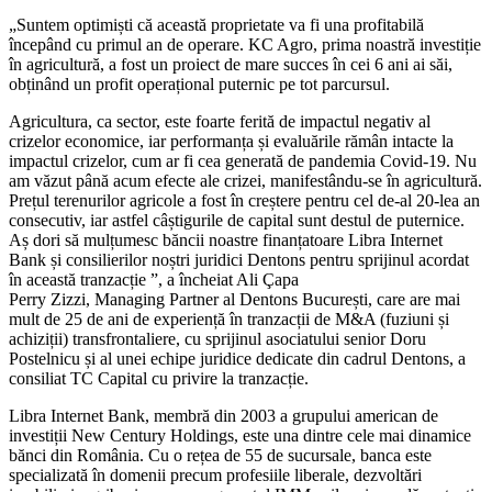
„Suntem optimiști că această proprietate va fi una profitabilă
începând cu primul an de operare. KC Agro, prima noastră investiție
în agricultură, a fost un proiect de mare succes în cei 6 ani ai săi,
obținând un profit operațional puternic pe tot parcursul.
Agricultura, ca sector, este foarte ferită de impactul negativ al
crizelor economice, iar performanța și evaluările rămân intacte la
impactul crizelor, cum ar fi cea generată de pandemia Covid-19. Nu
am văzut până acum efecte ale crizei, manifestându-se în agricultură.
Prețul terenurilor agricole a fost în creștere pentru cel de-al 20-lea an
consecutiv, iar astfel câștigurile de capital sunt destul de puternice.
Aș dori să mulțumesc băncii noastre finanțatoare Libra Internet
Bank și consilierilor noștri juridici Dentons pentru sprijinul acordat
în această tranzacție ”, a încheiat Ali Çapa
Perry Zizzi, Managing Partner al Dentons București, care are mai
mult de 25 de ani de experiență în tranzacții de M&A (fuziuni și
achiziții) transfrontaliere, cu sprijinul asociatului senior Doru
Postelnicu și al unei echipe juridice dedicate din cadrul Dentons, a
consiliat TC Capital cu privire la tranzacție.
Libra Internet Bank, membră din 2003 a grupului american de
investiții New Century Holdings, este una dintre cele mai dinamice
bănci din România. Cu o rețea de 55 de sucursale, banca este
specializată în domenii precum profesiile liberale, dezvoltări